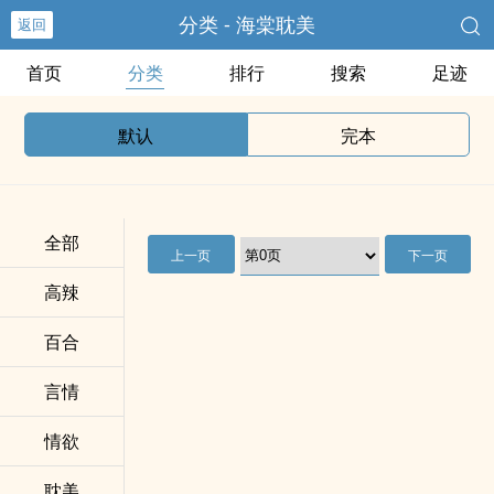
分类 - 海棠耽美
返回
首页
分类
排行
搜索
足迹
默认
完本
全部
上一页
下一页
高辣
百合
言情
情欲
耽美