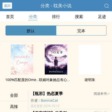
分类 - 耽美小说
返回
首页
分类
排行
搜索
足迹
默认
完本
100%匹配度的Omega(abo np)
联姻对象她总有心事（ABO）
谢明珠
【瓶邪】热恋夏季
阅读本书
全部
作者 :
BonnieCat
高辣
最近更新 2024-10-12