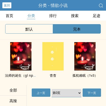
分类 - 情欲小说
返回
首页
分类
排行
搜索
足迹
默认
完本
法师的诞生（gl nph）
杳杳
孤枕难眠（1v3）
全部
上一页
下一页
高辣