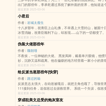
出门的那些年，李承乾通过系统了解外面的世界，他知道这
定，科技发展欣欣向荣，百姓生活方便快捷，比贫穷的自己
最近更新 2025-03-06
小君后
作者 :
岩城太瘦生
十八岁那年，祝青臣上山礼佛，不幸遇上大雪封山，被困十日
冰雪消融，祝青臣顺利下山，却发现……山下的一切都变了。
小饭馆变成了大酒楼、他最喜欢的糕点铺老板从爷爷换成了
最近更新 2025-03-06
伪装大佬那些年
作者 :
魏朝瑾
不夜侯，一位神秘的大佬。 黑发凤眸，戴着单片眼镜，他惯
衫，沉静又温和疏离。他在偏僻的地方经营着一家小小的茶
每一样物品都价值连城。 他接待来来往往的过客，有人敬他
最近更新 2025-03-06
给反派当崽那些年[快穿]
作者 :
路过的瑜
反派意志太强大，在幼崽被嘎后，就把主角也嘎了，导致世界
111接到任务，送假崽过去拯救世界。 系统一个失误，假崽
话只能说得磕磕绊绊的小祈年，被迫走上给反派当崽的道路
最近更新 2025-03-06
穿成耽美文总受的炮灰室友