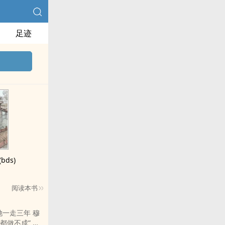
足迹
ds)
阅读本书
一走三年 穆
都做不成” 万