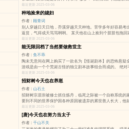
慕青：“我从没想过和你做朋友” 曾秀恩是她的意料之
最近更新 2025-03-06
种地捡来的媳妇
作者 :
顾青词
别人穿越日天日地，乔溪穿越天天种地。苦学多年好容易考
返贫，气得成天骂骂咧咧。 某天他在山上捡到个脏脏包拖回
意外发现还挺帅，而且肌肉发达，于是索性留他当苦力一起
最近更新 2025-03-06
能无限回档了当然要做救世主
作者 :
鱼不乖
陶未无意间在网上购买了一款名为【怪诞剧本】的恐怖悬疑
游戏是由一个个荒诞古怪的独立剧本故事组合而成的。 绝对
的、但喜欢居住在你眼皮内的女人/无法触碰、却会你身体里
最近更新 2025-03-06
招财树今天也在养崽
作者 :
山石土
招财树宗居崇被修士抓住炼丹，临死之际被一个自称系统的家
要到不同的世界保护因各种原因被遗弃的累世善人长大，他
的世界报仇。 宗居崇：养崽嘛，不难。 世界一：我在
最近更新 2025-03-06
[唐]今天也在努力当太子
作者 :
千山不关
三岁半的李承乾绑定了为二十一世纪准备的强国系统。 碍于