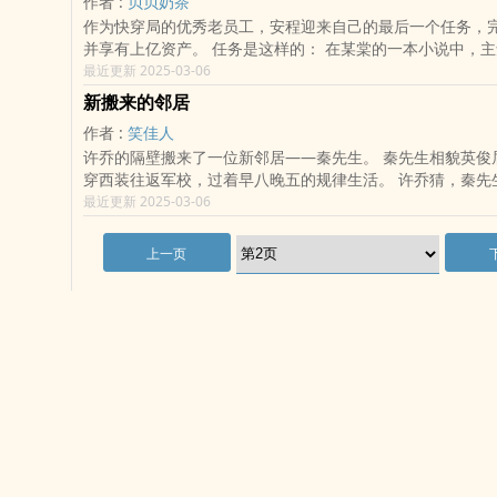
作者 :
贝贝奶茶
作为快穿局的优秀老员工，安程迎来自己的最后一个任务，
并享有上亿资产。 任务是这样的： 在某棠的一本小说中，
俊美还成绩优异，许多男人费劲心机只为得到他。主角受本
最近更新 2025-03-06
新搬来的邻居
作者 :
笑佳人
许乔的隔壁搬来了一位新邻居——秦先生。 秦先生相貌英俊
穿西装往返军校，过着早八晚五的规律生活。 许乔猜，秦先
文科。 许乔的精神体是重瓣莲，适合找一位水属性的伴侣。
最近更新 2025-03-06
上一页