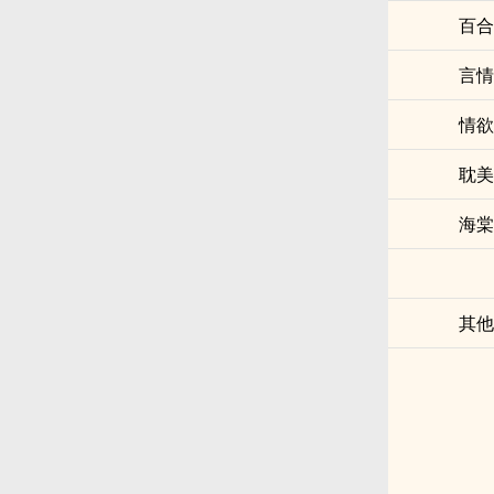
百合
言情
情欲
耽美
海棠
其他