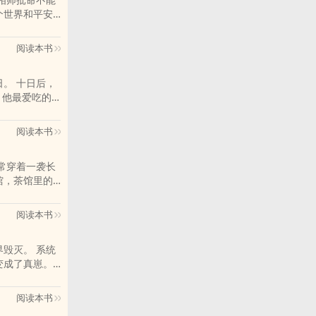
个世界和平安
家好多了
阅读本书
。 十日后，
 他最爱吃的
孙子，
阅读本书
常穿着一袭长
馆，茶馆里的
、有
阅读本书
毁灭。 系统
变成了真崽。
阅读本书