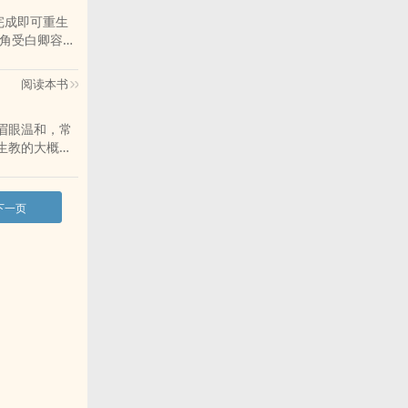
完成即可重生
主角受白卿容貌
想反
阅读本书
眉眼温和，常
生教的大概是
下一页