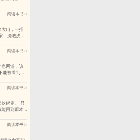
阅读本书
出大山，一招
家，洗吧洗吧
种地发家
阅读本书
全息网游，该
不能被看到
生长成熟最
阅读本书
伙绑定。 只
就能回到原本
阅读本书
相师批命不能