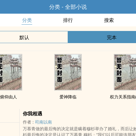
分类 - 全部小说
分类
排行
搜索
默认
完本
俯仰由人
爱神降临
权力关系指南(b
你我相遇
作者 :
司南以南
万慕青做的最后悔的决定就是瞒着穆杉举办了婚礼，而后让她
杉最后悔的决定是认识了万慕青 穆杉：“我们以后可能连朋友