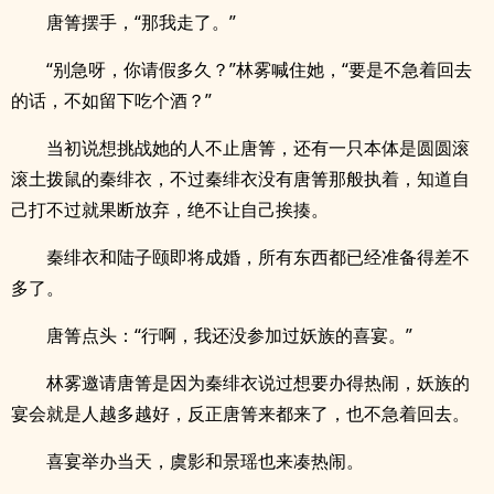
唐箐摆手，“那我走了。”
“别急呀，你请假多久？”林雾喊住她，“要是不急着回去
的话，不如留下吃个酒？”
当初说想挑战她的人不止唐箐，还有一只本体是圆圆滚
滚土拨鼠的秦绯衣，不过秦绯衣没有唐箐那般执着，知道自
己打不过就果断放弃，绝不让自己挨揍。
秦绯衣和陆子颐即将成婚，所有东西都已经准备得差不
多了。
唐箐点头：“行啊，我还没参加过妖族的喜宴。”
林雾邀请唐箐是因为秦绯衣说过想要办得热闹，妖族的
宴会就是人越多越好，反正唐箐来都来了，也不急着回去。
喜宴举办当天，虞影和景瑶也来凑热闹。