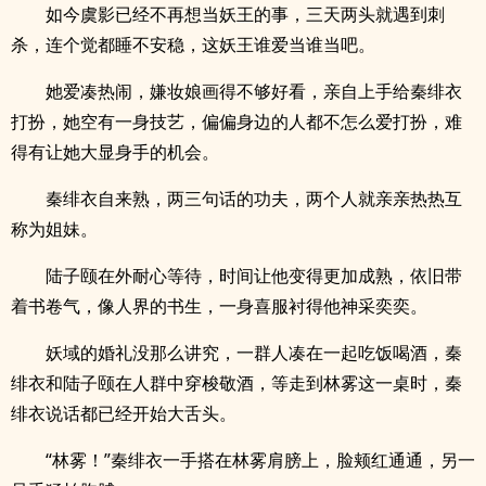
如今虞影已经不再想当妖王的事，三天两头就遇到刺
杀，连个觉都睡不安稳，这妖王谁爱当谁当吧。
她爱凑热闹，嫌妆娘画得不够好看，亲自上手给秦绯衣
打扮，她空有一身技艺，偏偏身边的人都不怎么爱打扮，难
得有让她大显身手的机会。
秦绯衣自来熟，两三句话的功夫，两个人就亲亲热热互
称为姐妹。
陆子颐在外耐心等待，时间让他变得更加成熟，依旧带
着书卷气，像人界的书生，一身喜服衬得他神采奕奕。
妖域的婚礼没那么讲究，一群人凑在一起吃饭喝酒，秦
绯衣和陆子颐在人群中穿梭敬酒，等走到林雾这一桌时，秦
绯衣说话都已经开始大舌头。
“林雾！”秦绯衣一手搭在林雾肩膀上，脸颊红通通，另一