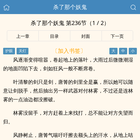
杀了那个妖鬼
杀了那个妖鬼 第236节（1 / 2）
上一章
目录
封面
下一页
〔加入书签〕
风逐渐变得喧嚣，卷起地上的落叶，大雨过后微微潮湿
的地面凹陷下去，剑如狂风一般不断席卷。
叶清黎的剑只是剑，唐箐的剑里全是赢，所以她可以随
意让剑脱手，然后抽出另一样武器对付林雾，不过还是连林
雾的一点油边都没擦破。
林雾没留手，对方赶着上来找打，总不能让对方失望而
归。
风静树止，唐箐气喘吁吁擦去额头上的汗水，从地上咕