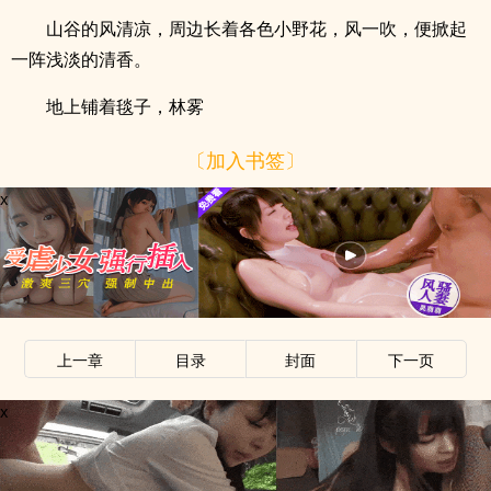
山谷的风清凉，周边长着各色小野花，风一吹，便掀起
一阵浅淡的清香。
地上铺着毯子，林雾
〔加入书签〕
x
上一章
目录
封面
下一页
x