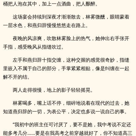
桶把人泡在其中，加上一点酒曲，把人酿醉。
这场宴会持续到深夜才渐渐散去，林雾微醺，眼睛蒙着
一层水色，和燕归辞慢慢悠悠走在路上。
夜晚的风凉爽，吹散林雾脸上的热气，她伸出右手张开
手指，感受晚风从指缝吹过。
左手和燕归辞十指交缠，这种交握的感觉很奇妙，指缝
里嵌入不属于自己的部分，手掌紧紧相贴，像是纠缠在一起
解不开的结。
两人走得很慢，地上的影子轻轻摇晃。
林雾喝多，嘴上话不停，细碎地说着在现代的过去，她
知道燕归辞的一切，为表公平，决定也多说一说自己的事。
“我初中的班主任可讨厌了，要不是她，我中考说不定还
能多考几分……要是在我高考之前穿越就好了，你不知道高三