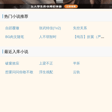
热门小说推荐
自蹈覆辙
张武特佳(1v2)
失控关系
【纯百】折翼（严厉上司是小鸟）
BG肉文随笔
人不弱智时
最近入库小说
破窗效应
上梁不正
半坏
想要问问你敢不敢
浮生戏配
云轨