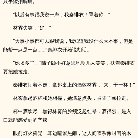
只手猛拍胸脯。
“以后有事跟我说一声，我秦绯衣！罩着你！”
林雾失笑，“好。”
“大事小事都可以跟我说，我知道我没什么大本事，但是
能帮一点是一点……”秦绯衣开始说胡话。
“她喝多了。”陆子颐不好意思地朝几人笑笑，扶着秦绯衣
要把她拉走。
秦绯衣闹着不走，拿起桌上的酒敬林雾，“来，干一杯！”
林雾拿起酒杯和她相撞，她满意点头，被陆子颐拉走。
杯中酒饮尽，熏得林雾的脸颊泛起红晕，酒很烈，是入
口就能感受到的辛辣。
眼前灯火摇晃，耳边喧嚣热闹，这人间嘈杂像封闭的木