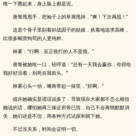
噜一下爬起来，身上脸上都是泥。
唐箐甩甩手，把袖子上的草屑甩掉，“爽！下次再战！”
这是个骨子里刻着好战因子的姑娘，执着地追求高峰，
比很多蝇营狗苟的人更纯粹。
林雾：“行啊，反正挨打的人不是我。”
唐箐被她呛一口，轻哼道：“总有一天我会赢你，你得给
我好好活着，别死在我前头。”
林雾心头一动，嘴角带起一抹笑，“好啊。”
或许她确实是谎话说多了，导致现在大家都不怎么相信
她说的话，哪怕她再三保证邪骨已毁，自己不会再悄默默消
失，她们还是不信，用各种方式试探和留下她。
不过没关系，时间会证明一切。