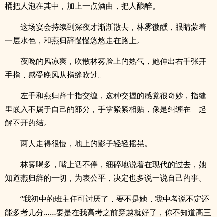
桶把人泡在其中，加上一点酒曲，把人酿醉。
这场宴会持续到深夜才渐渐散去，林雾微醺，眼睛蒙着
一层水色，和燕归辞慢慢悠悠走在路上。
夜晚的风凉爽，吹散林雾脸上的热气，她伸出右手张开
手指，感受晚风从指缝吹过。
左手和燕归辞十指交缠，这种交握的感觉很奇妙，指缝
里嵌入不属于自己的部分，手掌紧紧相贴，像是纠缠在一起
解不开的结。
两人走得很慢，地上的影子轻轻摇晃。
林雾喝多，嘴上话不停，细碎地说着在现代的过去，她
知道燕归辞的一切，为表公平，决定也多说一说自己的事。
“我初中的班主任可讨厌了，要不是她，我中考说不定还
能多考几分……要是在我高考之前穿越就好了，你不知道高三