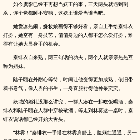
如今虞影已经不再想当妖王的事，三天两头就遇到刺
杀，连个觉都睡不安稳，这妖王谁爱当谁当吧。
她爱凑热闹，嫌妆娘画得不够好看，亲自上手给秦绯衣
打扮，她空有一身技艺，偏偏身边的人都不怎么爱打扮，难
得有让她大显身手的机会。
秦绯衣自来熟，两三句话的功夫，两个人就亲亲热热互
称为姐妹。
陆子颐在外耐心等待，时间让他变得更加成熟，依旧带
着书卷气，像人界的书生，一身喜服衬得他神采奕奕。
妖域的婚礼没那么讲究，一群人凑在一起吃饭喝酒，秦
绯衣和陆子颐在人群中穿梭敬酒，等走到林雾这一桌时，秦
绯衣说话都已经开始大舌头。
“林雾！”秦绯衣一手搭在林雾肩膀上，脸颊红通通，另一