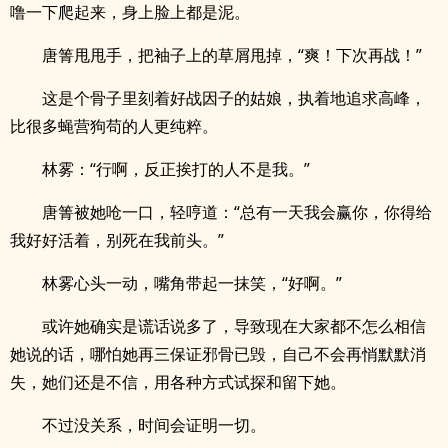
噜一下爬起来，身上脸上都是泥。
唐箐甩甩手，把袖子上的草屑甩掉，“爽！下次再战！”
这是个骨子里刻着好战因子的姑娘，执着地追求高峰，
比很多蝇营狗苟的人更纯粹。
林雾：“行啊，反正挨打的人不是我。”
唐箐被她呛一口，轻哼道：“总有一天我会赢你，你得给
我好好活着，别死在我前头。”
林雾心头一动，嘴角带起一抹笑，“好啊。”
或许她确实是谎话说多了，导致现在大家都不怎么相信
她说的话，哪怕她再三保证邪骨已毁，自己不会再悄默默消
失，她们还是不信，用各种方式试探和留下她。
不过没关系，时间会证明一切。