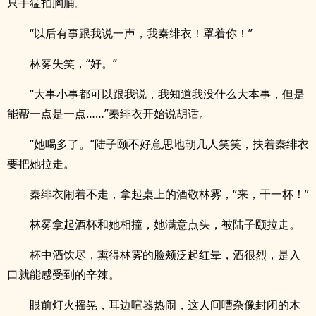
只手猛拍胸脯。
“以后有事跟我说一声，我秦绯衣！罩着你！”
林雾失笑，“好。”
“大事小事都可以跟我说，我知道我没什么大本事，但是
能帮一点是一点……”秦绯衣开始说胡话。
“她喝多了。”陆子颐不好意思地朝几人笑笑，扶着秦绯衣
要把她拉走。
秦绯衣闹着不走，拿起桌上的酒敬林雾，“来，干一杯！”
林雾拿起酒杯和她相撞，她满意点头，被陆子颐拉走。
杯中酒饮尽，熏得林雾的脸颊泛起红晕，酒很烈，是入
口就能感受到的辛辣。
眼前灯火摇晃，耳边喧嚣热闹，这人间嘈杂像封闭的木