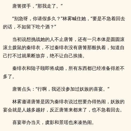
唐箐摆手，“那我走了。”
“别急呀，你请假多久？”林雾喊住她，“要是不急着回去
的话，不如留下吃个酒？”
当初说想挑战她的人不止唐箐，还有一只本体是圆圆滚
滚土拨鼠的秦绯衣，不过秦绯衣没有唐箐那般执着，知道自
己打不过就果断放弃，绝不让自己挨揍。
秦绯衣和陆子颐即将成婚，所有东西都已经准备得差不
多了。
唐箐点头：“行啊，我还没参加过妖族的喜宴。”
林雾邀请唐箐是因为秦绯衣说过想要办得热闹，妖族的
宴会就是人越多越好，反正唐箐来都来了，也不急着回去。
喜宴举办当天，虞影和景瑶也来凑热闹。