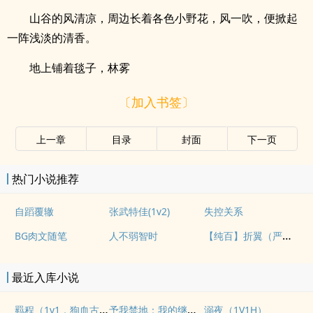
山谷的风清凉，周边长着各色小野花，风一吹，便掀起
一阵浅淡的清香。
地上铺着毯子，林雾
〔加入书签〕
上一章
目录
封面
下一页
热门小说推荐
自蹈覆辙
张武特佳(1v2)
失控关系
【纯百】折翼（严厉上司是小鸟）
BG肉文随笔
人不弱智时
最近入库小说
羁程（1v1，狗血古早）
予我禁地：我的继子不对劲
溺夜（1V1H）