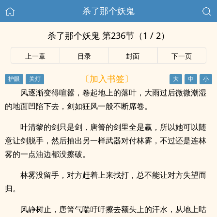
杀了那个妖鬼
杀了那个妖鬼 第236节（1 / 2）
上一章
目录
封面
下一页
〔加入书签〕
风逐渐变得喧嚣，卷起地上的落叶，大雨过后微微潮湿
的地面凹陷下去，剑如狂风一般不断席卷。
叶清黎的剑只是剑，唐箐的剑里全是赢，所以她可以随
意让剑脱手，然后抽出另一样武器对付林雾，不过还是连林
雾的一点油边都没擦破。
林雾没留手，对方赶着上来找打，总不能让对方失望而
归。
风静树止，唐箐气喘吁吁擦去额头上的汗水，从地上咕