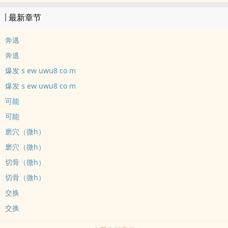
————＊1v1，sc，学生妹×美人金主，年龄差12岁，开篇女16男
最新章节
28?请自行避雷，拒绝代入现实贷款辱骂＊非典型包养/s，单冲这两个
标签的话不建议看＊不收费，喜欢的宝宝们请多多投珠留言让我知道
奔逃
自己不是一个人::&ap;gt;_&ap;lt;::万分感恩，磕头跪谢? ? ????＊报更
奔逃
见wb现生工作很累写文只为自己高兴，看见过分的辱骂评论会直接删
爆发 s ew uwu8 co m
掉文案已替换
爆发 s ew uwu8 co m
可能
可能
磨穴（微h）
磨穴（微h）
切骨（微h）
切骨（微h）
交换
交换