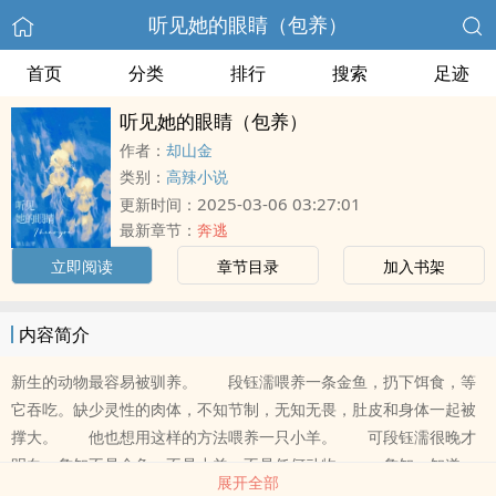
听见她的眼睛（包养）
首页
分类
排行
搜索
足迹
听见她的眼睛（包养）
作者：
却山金
类别：
高辣小说
2025-03-06 03:27:01
更新时间：
最新章节：
奔逃
立即阅读
章节目录
加入书架
内容简介
新生的动物最容易被驯养。 段钰濡喂养一条金鱼，扔下饵食，等
它吞吃。缺少灵性的肉体，不知节制，无知无畏，肚皮和身体一起被
撑大。 他也想用这样的方法喂养一只小羊。 可段钰濡很晚才
明白，詹知不是金鱼、不是小羊、不是任何动物。 詹知。知道，
展开全部
知晓，无知。 因为无知所以莽撞。 因为无知所以无畏。