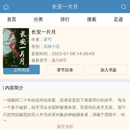
长安一片月
首页
分类
排行
搜索
足迹
长安一片月
作者：
君芍
类别：
高辣小说
2025-01-08 14:30:43
更新时间：
最新章节：
第139节
立即阅读
章节目录
加入书架
内容简介
一场横跨二十年的连环凶杀案，死者皆是犯下累累罪行的凶手。 每当
一个案子破获，凶手浮出水面即惨遭杀害。官府对此束手无策。 那个
只把穷凶极恶的罪人作为杀害对象的神秘捕食者，潜藏于黑暗中，伺
机
展开全部