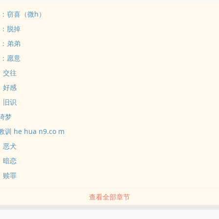
3：窃喜（微h）
2：脱掉
1：弟弟
0：愿意
：交往
：好感
：旧识
绮梦
 he hua n9.co m
：恶犬
：暗恋
：赎罪
查看全部章节