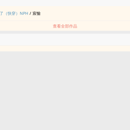
品
了（快穿）NPH
/
宸愉
查看全部作品