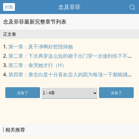
念及菲菲
封面
念及菲菲最新完整章节列表
正文卷
第一章：真干净啊好想毁掉她
第二章：下次再穿这么短的裙子出门穿一次做到你下不了床
第三章：肏哭她才行（H）
第四章：唐念白是十分喜欢后入的因为每顶一下都能捅到子宫的最深处（H）
没有了
没有了
相关推荐