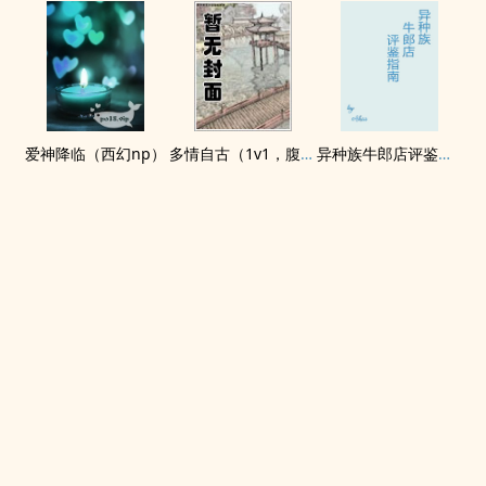
爱神降临（西幻np）
多情自古（1v1，腹黑内侍咸鱼皇后）
异种族牛郎店评鉴指南