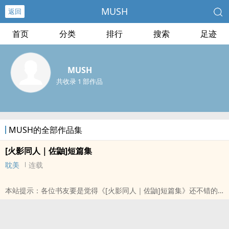
MUSH
返回
首页
分类
排行
搜索
足迹
MUSH
共收录 1 部作品
MUSH的全部作品集
[火影同人｜佐鼬]短篇集
耽美
连载
本站提示：各位书友要是觉得《[火影同人｜佐鼬]短篇集》还不错的
话请不要忘记向您QQ群和微博里的朋友推荐哦！