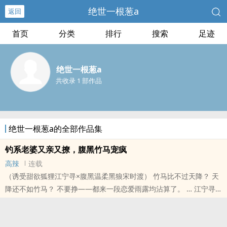
绝世一根葱a
返回
首页
分类
排行
搜索
足迹
绝世一根葱a
共收录 1 部作品
绝世一根葱a的全部作品集
钓系老婆又亲又撩，腹黑竹马宠疯
高辣
连载
（诱受甜欲狐狸江宁寻×腹黑温柔黑狼宋时渡） 竹马比不过天降？ 天
降还不如竹马？ 不要挣——都来一段恋爱雨露均沾算了。 … 江宁寻
与宋时渡从小一起长大，青梅竹马两小无猜，穿着一个裤衩子
本站提示：各位书友要是觉得《钓系老婆又亲又撩，腹黑竹马宠疯》
还不错的话请不要忘记向您QQ群和微博里的朋友推荐哦！