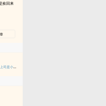
是捡回来
章
【纯百】折翼（严厉上司是小鸟）