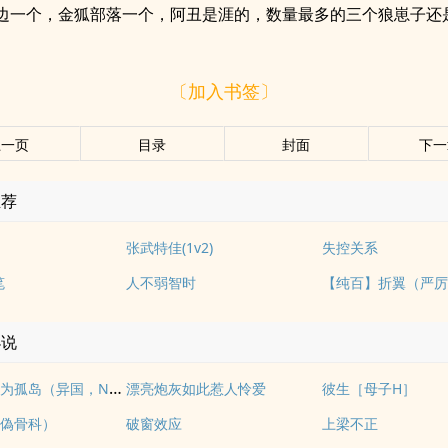
边一个，金狐部落一个，阿丑是涯的，数量最多的三个狼崽子还
〔加入书签〕
上一页
目录
封面
下一
推荐
张武特佳(1v2)
失控关系
笔
人不弱智时
小说
我们如何成为孤岛（异国，NPH）
漂亮炮灰如此惹人怜爱
彼生［母子H］
偽骨科）
破窗效应
上梁不正