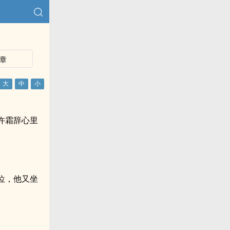
章
许霜辞心里
位，他又坐