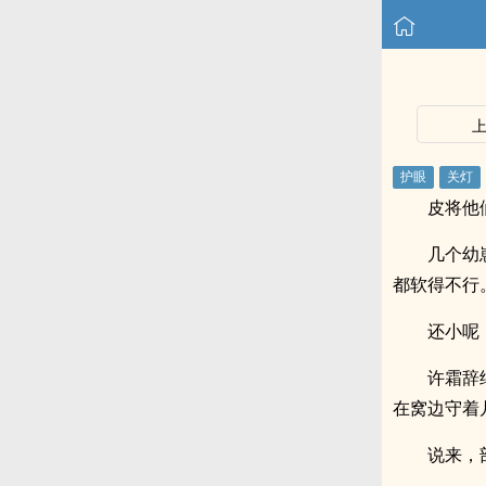
皮将他
几个幼
都软得不行
还小呢
许霜辞
在窝边守着
说来，