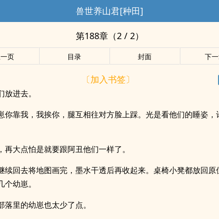
兽世养山君[种田]
第188章（2 / 2）
上一页
目录
封面
下一
〔加入书签〕
们放进去。
崽你靠我，我挨你，腿互相往对方脸上踩。光是看他们的睡姿，
。
，再大点怕是就要跟阿丑他们一样了。
继续回去将地图画完，墨水干透后再收起来。桌椅小凳都放回原
几个幼崽。
部落里的幼崽也太少了点。