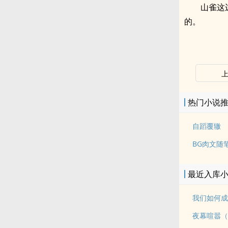
山雀这
的。
热门小说
自蹈覆辙
BG肉文随
最近入库
夜幕喧嚣（