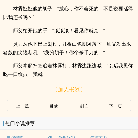
林雾扯扯他的胡子，“放心，你不会死的，不是说要活得
比我还长吗？”
师父拍开她的手，“滚滚滚！看见你就烦！”
灵力从他下巴上划过，几根白色胡须落下，师父发出杀
猪般的尖锐嘶吼，“我的胡子！你个杀千刀的！”
师父拿起扫把追着林雾打，林雾边跑边喊，“以后我见你
吃一口糕点，我就
〔加入书签〕
上一章
目录
封面
下一页
热门小说推荐
自蹈覆辙
张武特佳(1v2)
失控关系