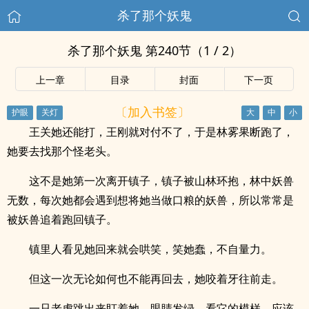
杀了那个妖鬼
杀了那个妖鬼 第240节（1 / 2）
上一章
目录
封面
下一页
〔加入书签〕
王关她还能打，王刚就对付不了，于是林雾果断跑了，
她要去找那个怪老头。
这不是她第一次离开镇子，镇子被山林环抱，林中妖兽
无数，每次她都会遇到想将她当做口粮的妖兽，所以常常是
被妖兽追着跑回镇子。
镇里人看见她回来就会哄笑，笑她蠢，不自量力。
但这一次无论如何也不能再回去，她咬着牙往前走。
一只老虎跳出来盯着她，眼睛发绿，看它的模样，应该