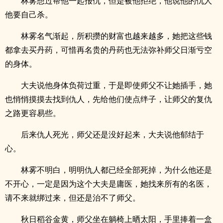
林雾想过帮他一起报仇，但是被他拒绝，他说他的仇人
他要自己杀。
林雾名气渐起，所积攒的财富也越来越多，她把这些钱
都拿去买丹药，可惜再名贵的丹药也无法弥补师父日渐亏空
的身体。
大夫说他身体负荷过重，于是即使师父不让她插手，她
也悄悄摸摸去找到仇人，先给他们使点绊子，让师父的复仇
之路更容易些。
后来仇人死光，师父还是没好起来，大夫说他郁结于
心。
林雾不明白，明明仇人都已经全部死掉，为什么他还是
不开心，一定是因为这个大夫是庸医，她找来所有的名医，
请不来就绑过来，但还是治不了师父。
秋日稻谷金黄，师父坐在躺椅上晒太阳，手里捧着一盒