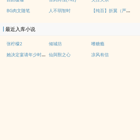
【纯百】折翼（严厉上司是小鸟）
BG肉文随笔
人不弱智时
最近入库小说
张柠檬2
倾城坊
嗜糖瘾
她决定宴请年少时的自己（1v1H）
仙與獸之心
凉风有信