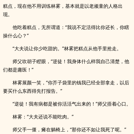
糕点，现在他不用训练林雾，基本就是以老顽童的人格出
现。
他吃着糕点，无所谓道：“我说不定活得比你还长，你瞎
操什么心？”
“大夫说让你少吃甜的。”林雾把糕点从他手里抢走。
师父吹胡子瞪眼，“逆徒！我身体什么样我自己清楚，他
们都是庸医！”
林雾展颜一笑，“你芥子袋里的钱我已经全部拿走，以后
要买什么东西得先打报告。”
“逆徒！我有病都是被你活活气出来的！”师父捂着心口。
林雾：“大夫还说不能吃肉。”
师父手一僵，瘫在躺椅上，“那你还不如让我死了呢。”