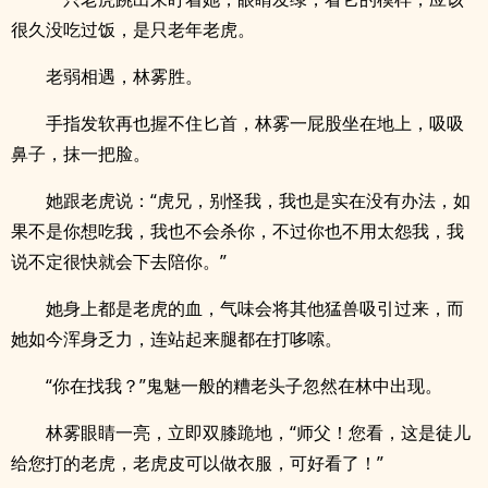
很久没吃过饭，是只老年老虎。
老弱相遇，林雾胜。
手指发软再也握不住匕首，林雾一屁股坐在地上，吸吸
鼻子，抹一把脸。
她跟老虎说：“虎兄，别怪我，我也是实在没有办法，如
果不是你想吃我，我也不会杀你，不过你也不用太怨我，我
说不定很快就会下去陪你。”
她身上都是老虎的血，气味会将其他猛兽吸引过来，而
她如今浑身乏力，连站起来腿都在打哆嗦。
“你在找我？”鬼魅一般的糟老头子忽然在林中出现。
林雾眼睛一亮，立即双膝跪地，“师父！您看，这是徒儿
给您打的老虎，老虎皮可以做衣服，可好看了！”