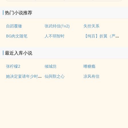
热门小说推荐
自蹈覆辙
张武特佳(1v2)
失控关系
【纯百】折翼（严厉上司是小鸟）
BG肉文随笔
人不弱智时
最近入库小说
张柠檬2
倾城坊
嗜糖瘾
她决定宴请年少时的自己（1v1H）
仙與獸之心
凉风有信