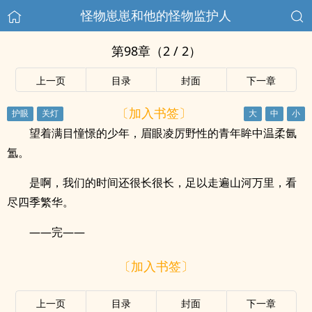
怪物崽崽和他的怪物监护人
第98章（2 / 2）
上一页
目录
封面
下一章
〔加入书签〕
望着满目憧憬的少年，眉眼凌厉野性的青年眸中温柔氤
氲。
是啊，我们的时间还很长很长，足以走遍山河万里，看
尽四季繁华。
——完——
〔加入书签〕
上一页
目录
封面
下一章