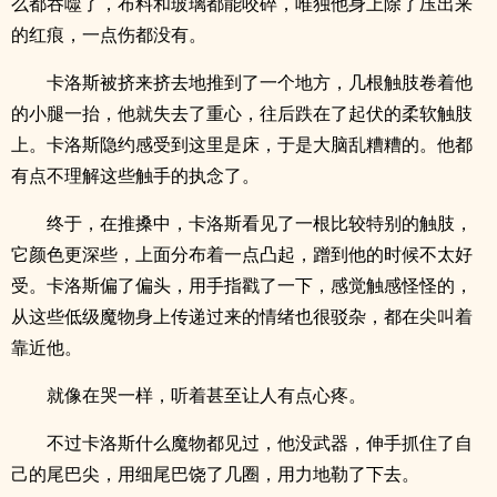
么都吞噬了，布料和玻璃都能咬碎，唯独他身上除了压出来
的红痕，一点伤都没有。
卡洛斯被挤来挤去地推到了一个地方，几根触肢卷着他
的小腿一抬，他就失去了重心，往后跌在了起伏的柔软触肢
上。卡洛斯隐约感受到这里是床，于是大脑乱糟糟的。他都
有点不理解这些触手的执念了。
终于，在推搡中，卡洛斯看见了一根比较特别的触肢，
它颜色更深些，上面分布着一点凸起，蹭到他的时候不太好
受。卡洛斯偏了偏头，用手指戳了一下，感觉触感怪怪的，
从这些低级魔物身上传递过来的情绪也很驳杂，都在尖叫着
靠近他。
就像在哭一样，听着甚至让人有点心疼。
不过卡洛斯什么魔物都见过，他没武器，伸手抓住了自
己的尾巴尖，用细尾巴饶了几圈，用力地勒了下去。