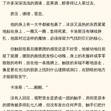
了许多深深浅浅的酒液，是果酒，醇香得让人晕过去。
挤压，缠绕，窒息。
他的身上有一大半都被包裹了，冰凉又温热的东西紧紧
地贴在身上，一圈又一圈，套得死紧。卡洛斯没有继续挣
扎，他面对过这样的魔物，必须保留力气找到它们的核心。
但触肢抵着后腰磨蹭的感觉还是不好受，他被动地往前
挺了挺腰，腰肢的曲线愈发惊心动魄，身上的衣服碎成零零
散散的布料，挂在他一条胳膊上。触肢的末端不断地游走，
像是要在光洁的肌肤上找到什么缝隙或洞口，在阴暗的地方
才能获取安宁。
卡洛斯：“……醒醒。”
没有人回应，视野里全是挤成一团的触手，房间里原本
的摆饰被弄得乱七八糟，但没有发出任何声音。触手们把什