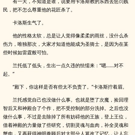
有一天，不知道是谁，说要用卡洛斯教的东西去惩罚贱
民，把不怎么尊重他的花匠杀了。
卡洛斯生气了。
他的性格太软，总是让人觉得像柔柔的雨丝，没什么杀
伤力，唯独那次，大家才知道他能成为圣骑士，是因为在某
些时候如雷霆般可怕。
兰托低了低头，生出一点久违的怯懦来：“嗯……对不
起。”
“殿下，你这样是否有些太不负责了。”卡洛斯拧着眉。
兰托感觉自己也没做什么事。也就是堕了次魔，捡回理
智后又和神殿合了个作，把不受控制的部分洗掉。之后也没
做什么事，不过是去除掉了所有妨碍他的王族，登上王位，
借着神殿的力量做了些研究，切割灵魂与血肉，补全灵魂和
蟹肉，又再获得神明眷顾后对大部分人篡改了记忆，让人忘