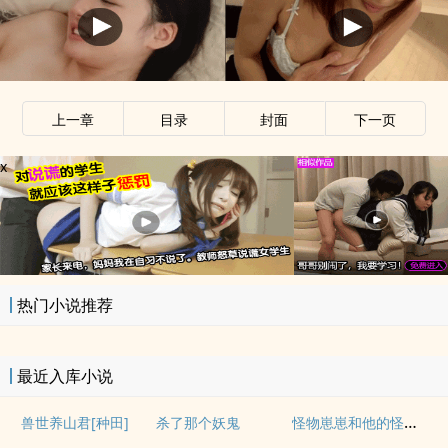
上一章
目录
封面
下一页
x
热门小说推荐
最近入库小说
怪物崽崽和他的怪物监护人
兽世养山君[种田]
杀了那个妖鬼