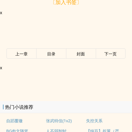
〔加入书签〕
x
上一章
目录
封面
下一页
x
热门小说推荐
自蹈覆辙
张武特佳(1v2)
失控关系
【纯百】折翼（严厉上司是小鸟）
BG肉文随笔
人不弱智时