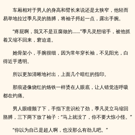
车厢相对于男人的身高和臂长来说还是太狭窄，他轻而
易举地拉过季凡灵的胳膊，将袖子捋起一点，露出手腕。
“疼屁啊，我又不是豆腐做的……”季凡灵想缩手，被他抓
着又缩不回来，窘迫道。
她骨架小，手腕很细，因为常年穿长袖，不见阳光，白
得近乎透明。
所以更加清晰地衬出，上面几个暗红的指印。
那痕迹像烧红的烙铁一样烫在人眼底，让人错觉连呼吸
都在灼痛。
男人眼瞳颤了下，手指下意识松了劲，季凡灵立马缩回
胳膊，三下两下放了袖子：“马上就没了，你不要大惊小怪。”
“你以为自己是超人啊，也没那么有劲儿吧。”