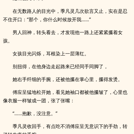
在无数路人的目光中，季凡灵几次欲言又止，实在是忍
不住开口：“那个，你什么时候放开我……”
男人回神，转头看去，才发现他一路上还紧紧攥着女
孩。
女孩目光闪烁，耳根染上一层薄红。
别扭得，在他身边走起路来已经同手同脚了，
她右手纤细的手腕，还被他攥在掌心里，攥得发烫。
傅应呈猛地松开她，看见她袖口都被他攥皱了，心里也
像衣服一样皱成一团，张了张嘴：
“……抱歉，没注意。”
季凡灵收回手，有点吃不消傅应呈无意识下的手劲，转