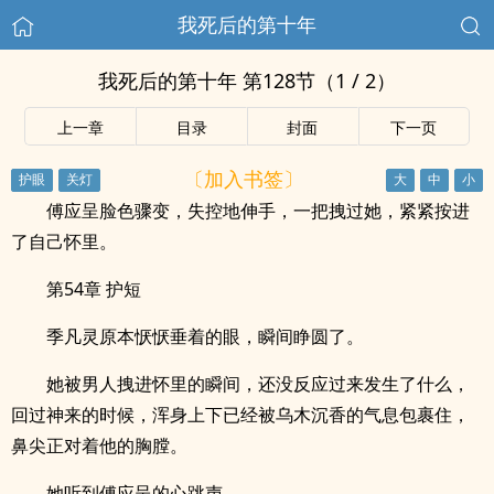
我死后的第十年
我死后的第十年 第128节（1 / 2）
上一章
目录
封面
下一页
〔加入书签〕
傅应呈脸色骤变，失控地伸手，一把拽过她，紧紧按进
了自己怀里。
第54章 护短
季凡灵原本恹恹垂着的眼，瞬间睁圆了。
她被男人拽进怀里的瞬间，还没反应过来发生了什么，
回过神来的时候，浑身上下已经被乌木沉香的气息包裹住，
鼻尖正对着他的胸膛。
她听到傅应呈的心跳声。