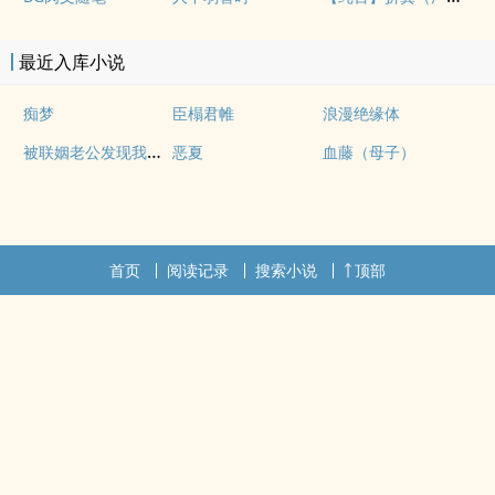
最近入库小说
痴梦
臣榻君帷
浪漫绝缘体
被联姻老公发现我写po文后
恶夏
血藤（母子）
首页
阅读记录
搜索小说
顶部