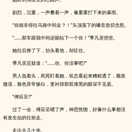
剧烈，沉重，一声叠着一声，像重重打下来的暴雨。
“你就非得往马路中间走？！”头顶落下的嗓音急切含怒。
“……那车跟我中间还能站下一个你！”季凡灵愤愤。
她往后挣了下，抬头看他，却怔住。
季凡灵迟疑道：“……你、你没事吧?”
男人低着头，死死盯着她，状态看起来糟糕透了，额发
微湿，脸色异常惨白，更衬得那双漆黑的眼深不见底。
“傅应呈?”
过了一会，傅应呈嗯了声，神思恍惚，好像什么事都没
有发生似的往前走。
走出去几十米。