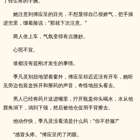
了转生疼的手腕。
她注意到傅应呈的目光，不想显得自己很娇气，把手揣
进兜里，绷着脸说：“那就下次注意。”
两人坐上车，气氛变得有点微妙。
心照不宣。
谁都没有提刚才发生的事情。
季凡灵别扭地望着窗外，傅应呈却迟迟没有开车，她听
见旁边包装盒拆开和掰药的声音，奇怪地扭头看去。
男人已经将药片送进嘴里，拧开瓶盖仰头喝水，水从他
唇角淌下，淌到下颌，然后被他仓促用手背擦去。
他动作快，季凡灵没看清是什么药：“你不舒服?”
“感冒头疼。”傅应呈闭了闭眼。