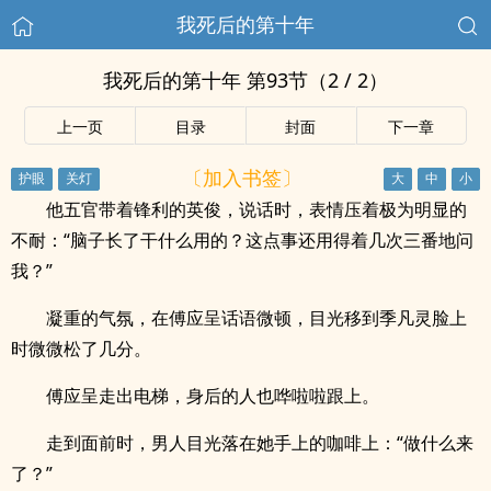
我死后的第十年
我死后的第十年 第93节（2 / 2）
上一页
目录
封面
下一章
〔加入书签〕
他五官带着锋利的英俊，说话时，表情压着极为明显的
不耐：“脑子长了干什么用的？这点事还用得着几次三番地问
我？”
凝重的气氛，在傅应呈话语微顿，目光移到季凡灵脸上
时微微松了几分。
傅应呈走出电梯，身后的人也哗啦啦跟上。
走到面前时，男人目光落在她手上的咖啡上：“做什么来
了？”