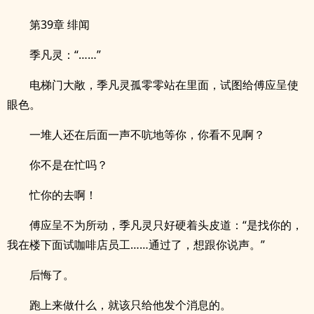
第39章 绯闻
季凡灵：“……”
电梯门大敞，季凡灵孤零零站在里面，试图给傅应呈使
眼色。
一堆人还在后面一声不吭地等你，你看不见啊？
你不是在忙吗？
忙你的去啊！
傅应呈不为所动，季凡灵只好硬着头皮道：“是找你的，
我在楼下面试咖啡店员工……通过了，想跟你说声。”
后悔了。
跑上来做什么，就该只给他发个消息的。