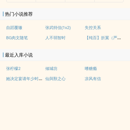
热门小说推荐
自蹈覆辙
张武特佳(1v2)
失控关系
【纯百】折翼（严厉上司是小鸟）
BG肉文随笔
人不弱智时
最近入库小说
张柠檬2
倾城坊
嗜糖瘾
她决定宴请年少时的自己（1v1H）
仙與獸之心
凉风有信