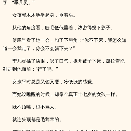
字：“季凡灵。”
女孩就木木地坐起身，垂着头。
从他的角度看，睫毛低低垂着，浓密得投下影子。
傅应呈看了她一会，勾了下唇角：“你不下床，我怎么知
道一会我走了，你会不会躺下去？”
季凡灵揉了揉眼，叹了口气，掀开被子下床，趿拉着拖
鞋走到他面前：“行了吗。”
女孩平时总是又倔又硬，冷恹恹的感觉。
而她没睡醒的时候，却像个真正十七岁的女孩一样。
既不顶嘴，也不骂人。
就连头顶都是毛茸茸的。