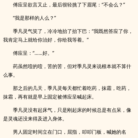
傅应呈欲言又止，最后很轻挑了下眉尾：“不会么？”
“我是那样的人么？”
季凡灵气笑了，冷冷地抬了抬下巴：“我既然答应了你，
我肯定马上就给你治好，你给我等着。”
傅应呈：“……好。”
药虽然噎的噎，苦的苦，但对季凡灵来说根本就不算什
么事。
那之后的几天，季凡灵每天都忙着吃药，抹霜，吃药，
抹霜，再有就是早上固定被傅应呈喊起床。
季凡灵没有起床气，只是刚起床的时候总是有点呆，像
是灵魂还没来得及进入身体。
男人固定时间立在门口，屈指，叩叩门板，喊她的名