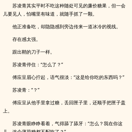
苏凌青其实平时不吃这种随处可见的廉价糖果，但一会
儿要见人，怕嘴里有味道，就随手抓了一颗。
他正准备吃，却隐隐感到旁边传来一道冰冷的视线。
存在感太强。
跟出鞘的刀子一样。
苏凌青停住：“怎么了？”
傅应呈眉心拧起，语气很淡：“这是给你吃的东西吗？”
苏凌青：“？”
傅应呈从他手里拿过糖，丢回匣子里，还顺手把匣子盖
上。
苏凌青眼睁睁看着，气得舔了舔牙：“怎么？我在你这
儿，连个薄荷糖都不配吃了？”