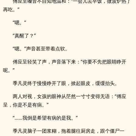
傅应呈嗓音不自知地温和：“一会儿去早饭，微波炉热了
再吃。”
“嗯。”
“真醒了？”
“嗯。”声音甚至带着点软。
傅应呈轻笑了声，声音落下来：“你要不先把眼睛睁开
呢。”
季凡灵终于慢慢睁开了眼，掀起眼皮，缓缓抬头。
两人对视，女孩的眼神从茫然一寸寸变得无语：“傅应
呈，你是不是有病。”
“……我倒是希望有病的是我。”
季凡灵脑子一团浆糊，拖着腿往厨房走，跟个僵尸一