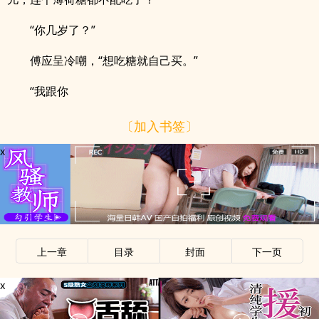
“你几岁了？”
傅应呈冷嘲，“想吃糖就自己买。”
“我跟你
〔加入书签〕
x
上一章
目录
封面
下一页
x