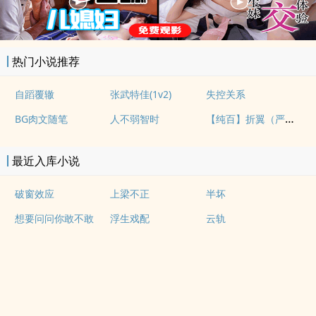
热门小说推荐
自蹈覆辙
张武特佳(1v2)
失控关系
【纯百】折翼（严厉上司是小鸟）
BG肉文随笔
人不弱智时
最近入库小说
破窗效应
上梁不正
半坏
想要问问你敢不敢
浮生戏配
云轨