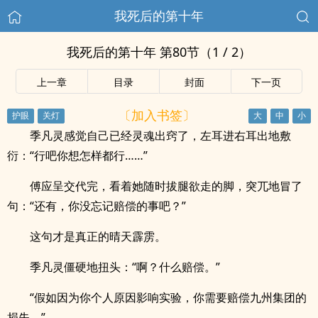
我死后的第十年
我死后的第十年 第80节（1 / 2）
上一章
目录
封面
下一页
〔加入书签〕
季凡灵感觉自己已经灵魂出窍了，左耳进右耳出地敷
衍：“行吧你想怎样都行……”
傅应呈交代完，看着她随时拔腿欲走的脚，突兀地冒了
句：“还有，你没忘记赔偿的事吧？”
这句才是真正的晴天霹雳。
季凡灵僵硬地扭头：“啊？什么赔偿。”
“假如因为你个人原因影响实验，你需要赔偿九州集团的
损失，”