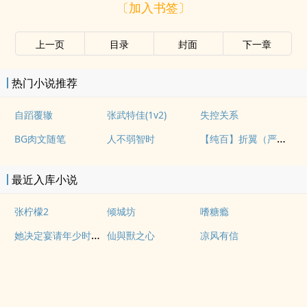
〔加入书签〕
上一页
目录
封面
下一章
热门小说推荐
自蹈覆辙
张武特佳(1v2)
失控关系
【纯百】折翼（严厉上司是小鸟）
BG肉文随笔
人不弱智时
最近入库小说
张柠檬2
倾城坊
嗜糖瘾
她决定宴请年少时的自己（1v1H）
仙與獸之心
凉风有信