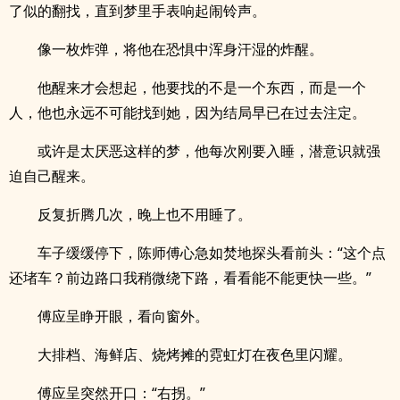
了似的翻找，直到梦里手表响起闹铃声。
像一枚炸弹，将他在恐惧中浑身汗湿的炸醒。
他醒来才会想起，他要找的不是一个东西，而是一个
人，他也永远不可能找到她，因为结局早已在过去注定。
或许是太厌恶这样的梦，他每次刚要入睡，潜意识就强
迫自己醒来。
反复折腾几次，晚上也不用睡了。
车子缓缓停下，陈师傅心急如焚地探头看前头：“这个点
还堵车？前边路口我稍微绕下路，看看能不能更快一些。”
傅应呈睁开眼，看向窗外。
大排档、海鲜店、烧烤摊的霓虹灯在夜色里闪耀。
傅应呈突然开口：“右拐。”