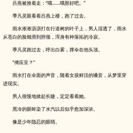
吕燕被推着走：“哦……哦那好吧。”
季凡灵眼看着吕燕上楼，跑了过去。
雨水淅淅沥沥打在行道树的叶子上，男人湿透了，雨水
从苍白的脸颊滑到脖颈，浑身有种落拓的冷寂。
季凡灵跑过去，呼出白雾，撑伞在他头顶。
“傅应呈？”
雨水打在伞面的声音，随着女孩鲜活的嗓音，从梦里穿
进现实。
男人很慢地掀起长睫，定定看着她。
黑冷的眼眸染了水汽以后似乎愈加深浓。
像是少年隐忍的眼睛。