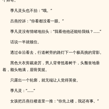
个帅哥。”
季凡灵头也不抬：“哦。”
吕燕控诉：“你看都没看一眼。”
季凡灵没有情绪地抬头：“我看他他还能给我钱？……”
话说一半就顿住。
透过伞沿看去，行道树旁的路灯下一个极高挑的背影。
黑色大衣剪裁凌厉，男人背脊抵着树干，头颓丧地垂
着，额头饱满，眉骨英挺。
只露出一个轮廓，就无端让人觉得英俊。
季凡灵：“……”
女孩把吕燕往楼道里一推：“你先上楼，我还有事。”