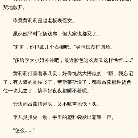
契地散开。
毕竟黄莉莉是赵老板表侄女。
虽然她平时飞扬跋扈，但大家也都忍了。
“莉莉，你也拿几个石榴吧。”吴晴试图打圆场。
“多给季大小姐补补吧，最近脸色这么差又这样憔悴……”
黄莉莉打量着季凡灵，好像恍然大悟似的：“哦，我忘记
了，有人攀的高枝飞了，劳斯莱斯没了，都跟吕燕那种货色
住一块儿去了，搞不好夜夜都睡不着呢。”
旁边的吕燕抬起头，又不吭声地低下头。
季凡灵指尖一动，手里的塑料袋发出窸窣一声。
“怎么……”