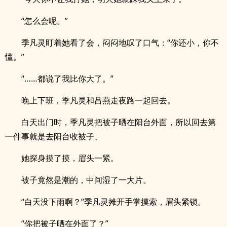
“怎么会呢。”
季凡灵盯着她看了会，闷闷地叹了口气：“你还小，你不
懂。”
“……都说了我比你大了。”
晚上下班，季凡灵和吕燕走夜路一起回去。
白天出门时，季凡灵把被子晒在阳台外面，所以回去第
一件事就是去阳台收被子、
她探身摸了摸，眉头一紧。
被子竟然是潮的，中间湿了一大片。
“白天没下雨啊？”季凡灵摊开手掌摸索，眉头紧锁。
“你把被子晒在外面了？”