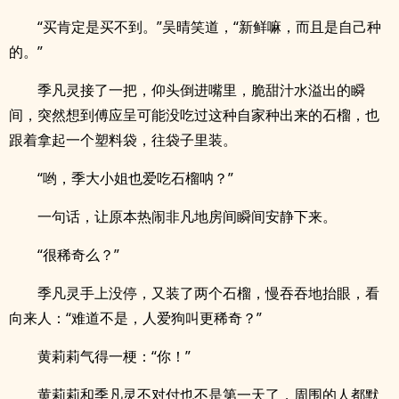
“买肯定是买不到。”吴晴笑道，“新鲜嘛，而且是自己种
的。”
季凡灵接了一把，仰头倒进嘴里，脆甜汁水溢出的瞬
间，突然想到傅应呈可能没吃过这种自家种出来的石榴，也
跟着拿起一个塑料袋，往袋子里装。
“哟，季大小姐也爱吃石榴呐？”
一句话，让原本热闹非凡地房间瞬间安静下来。
“很稀奇么？”
季凡灵手上没停，又装了两个石榴，慢吞吞地抬眼，看
向来人：“难道不是，人爱狗叫更稀奇？”
黄莉莉气得一梗：“你！”
黄莉莉和季凡灵不对付也不是第一天了，周围的人都默