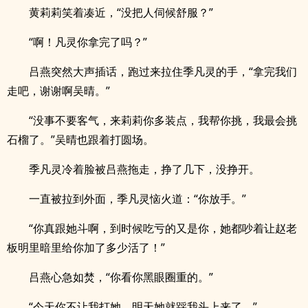
黄莉莉笑着凑近，“没把人伺候舒服？”
“啊！凡灵你拿完了吗？”
吕燕突然大声插话，跑过来拉住季凡灵的手，“拿完我们
走吧，谢谢啊吴晴。”
“没事不要客气，来莉莉你多装点，我帮你挑，我最会挑
石榴了。”吴晴也跟着打圆场。
季凡灵冷着脸被吕燕拖走，挣了几下，没挣开。
一直被拉到外面，季凡灵恼火道：“你放手。”
“你真跟她斗啊，到时候吃亏的又是你，她都吵着让赵老
板明里暗里给你加了多少活了！”
吕燕心急如焚，“你看你黑眼圈重的。”
“今天你不让我打她，明天她就踩我头上来了。”