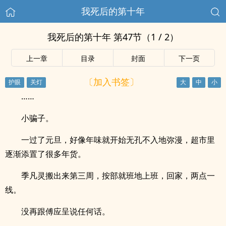
我死后的第十年
我死后的第十年 第47节（1 / 2）
上一章
目录
封面
下一页
〔加入书签〕
……
小骗子。
一过了元旦，好像年味就开始无孔不入地弥漫，超市里
逐渐添置了很多年货。
季凡灵搬出来第三周，按部就班地上班，回家，两点一
线。
没再跟傅应呈说任何话。