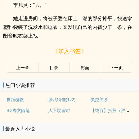
季凡灵：“去。”
她走进房间，将被子丢在床上，潮的部分摊平，快速拿
塑料袋装了洗发水和睡衣，又发现自己的内裤少了一条，在
阳台晾衣架上找
〔加入书签〕
上一章
目录
封面
下一页
热门小说推荐
自蹈覆辙
张武特佳(1v2)
失控关系
【纯百】折翼（严厉上司是小鸟）
BG肉文随笔
人不弱智时
最近入库小说