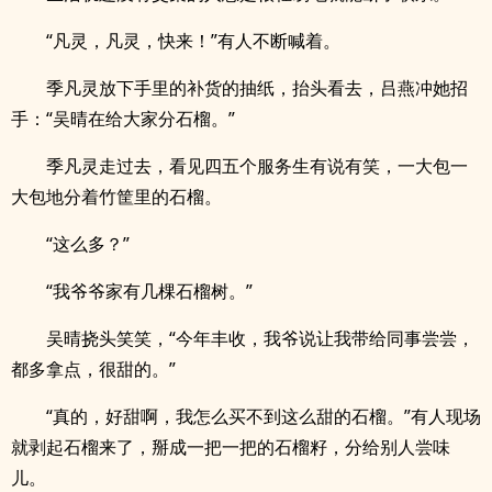
“凡灵，凡灵，快来！”有人不断喊着。
季凡灵放下手里的补货的抽纸，抬头看去，吕燕冲她招
手：“吴晴在给大家分石榴。”
季凡灵走过去，看见四五个服务生有说有笑，一大包一
大包地分着竹筐里的石榴。
“这么多？”
“我爷爷家有几棵石榴树。”
吴晴挠头笑笑，“今年丰收，我爷说让我带给同事尝尝，
都多拿点，很甜的。”
“真的，好甜啊，我怎么买不到这么甜的石榴。”有人现场
就剥起石榴来了，掰成一把一把的石榴籽，分给别人尝味
儿。