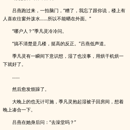
吕燕跑过来，一拍脑门，“糟了，我忘了跟你说，楼上有
人喜欢往窗外泼水……所以不能晒在外面。”
“哪户人？”季凡灵冷冷问。
“搞不清楚是几楼，挺高的反正。”吕燕低声道。
季凡灵有一瞬间下意识想，湿了也没事，用烘干机烘一
下就好了。
……
然后愈发烦躁了。
大晚上的也无计可施，季凡灵抱起湿被子回房间，想着
晚上凑合一下。
吕燕在她身后问：“去澡堂吗？”