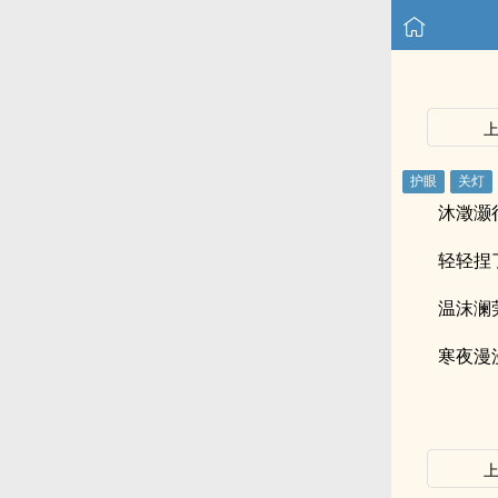
沐澂灏
轻轻捏
温沫澜
寒夜漫