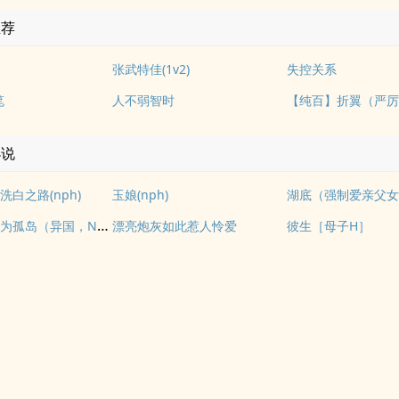
推荐
张武特佳(1v2)
失控关系
笔
人不弱智时
小说
白之路(nph)
玉娘(nph)
湖底（强制爱亲父
我们如何成为孤岛（异国，NPH）
漂亮炮灰如此惹人怜爱
彼生［母子H］