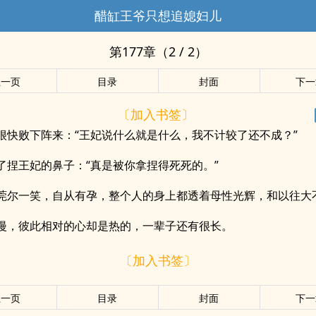
醋缸王爷只想追媳妇儿
第177章（2 / 2）
上一页
目录
封面
下一
〔加入书签〕
很快败下阵来：“王妃说什么就是什么，我不计较了还不成？”
了捏王妃的鼻子：“真是被你拿捏得死死的。”
莞尔一笑，自从有孕，整个人的身上都透着母性光辉，和以往大
漫，彼此相对的心却是热的，一辈子还有很长。
〔加入书签〕
上一页
目录
封面
下一