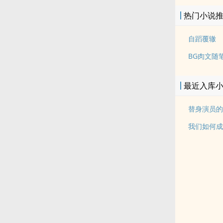
热门小说
自蹈覆辙
BG肉文随
最近入库
替身演员的洗