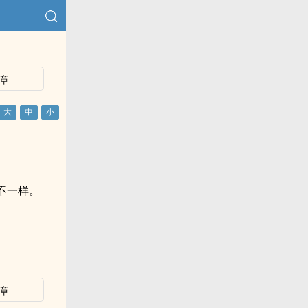
章
不一样。
章