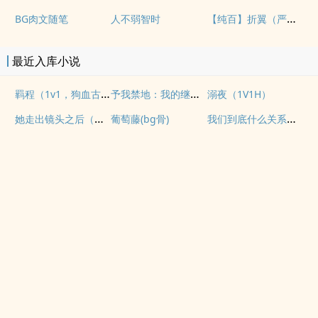
【纯百】折翼（严厉上司是小鸟）
BG肉文随笔
人不弱智时
最近入库小说
羁程（1v1，狗血古早）
予我禁地：我的继子不对劲
溺夜（1V1H）
她走出镜头之后（纯爱 1v1
我们到底什么关系（姐弟）
葡萄藤(bg骨)