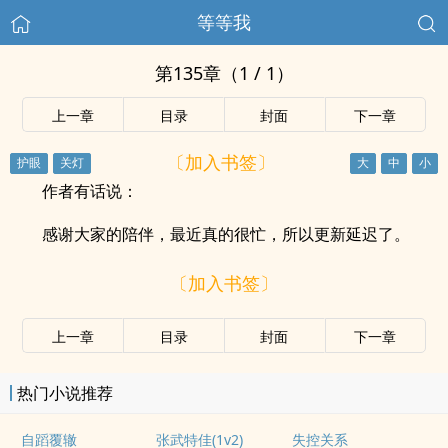
等等我
第135章（1 / 1）
上一章
目录
封面
下一章
〔加入书签〕
作者有话说：
感谢大家的陪伴，最近真的很忙，所以更新延迟了。
〔加入书签〕
上一章
目录
封面
下一章
热门小说推荐
自蹈覆辙
张武特佳(1v2)
失控关系