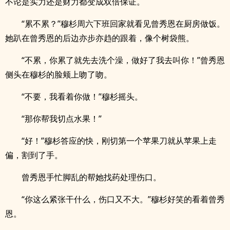
不论是实力还是财力都变成双倍保证。
“累不累？”穆杉周六下班回家就看见曾秀恩在厨房做饭。
她趴在曾秀恩的后边亦步亦趋的跟着，像个树袋熊。
“不累，你累了就先去洗个澡，做好了我去叫你！”曾秀恩
侧头在穆杉的脸颊上吻了吻。
“不要，我看着你做！”穆杉摇头。
“那你帮我切点水果！”
“好！”穆杉答应的快，刚切第一个苹果刀就从苹果上走
偏，割到了手。
曾秀恩手忙脚乱的帮她找药处理伤口。
“你这么紧张干什么，伤口又不大。”穆杉好笑的看着曾秀
恩。