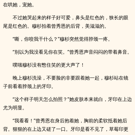
在哄她，宠她。
不过她哭起来的样子好可爱，鼻头是红色的，狭长的眼
尾是红色的。穆杉拍着曾秀恩的后背，美滋滋的。
“嘶，你咬我干什么？”穆杉突然觉得脖颈一疼。
“别以为我没看见你在笑。”曾秀恩声音闷闷的带着鼻音。
噗嗤穆杉没有憋住笑的更大声了！
晚上穆杉洗澡，不要脸的非要跟着她一起，穆杉站在镜
子前看着脖颈上的牙印。
“这个样子明天怎么拍照？”她皮肤本来就白，牙印在上边
尤为明显。
“我看看！”曾秀恩在身后抱着她，胸前的柔软抵着她后
背。狠狠的在上边又磋了一口。牙印是看不见了，草莓印更