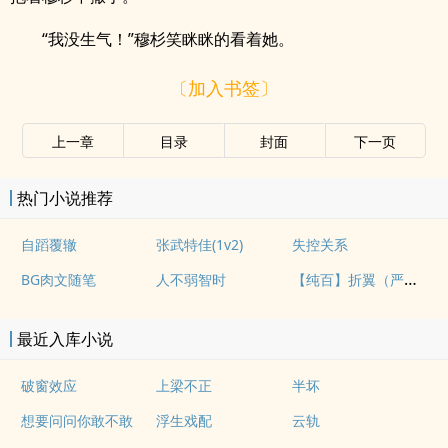
“我没生气！”穆杉笑眯眯的看着她。
〔加入书签〕
上一章
目录
封面
下一页
热门小说推荐
自蹈覆辙
张武特佳(1v2)
失控关系
【纯百】折翼（严厉上司是小鸟）
BG肉文随笔
人不弱智时
最近入库小说
破窗效应
上梁不正
半坏
想要问问你敢不敢
浮生戏配
云轨