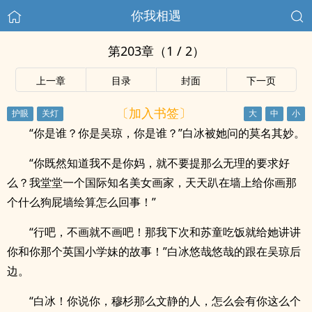
你我相遇
第203章（1 / 2）
上一章
目录
封面
下一页
〔加入书签〕
“你是谁？你是吴琼，你是谁？”白冰被她问的莫名其妙。
“你既然知道我不是你妈，就不要提那么无理的要求好
么？我堂堂一个国际知名美女画家，天天趴在墙上给你画那
个什么狗屁墙绘算怎么回事！”
“行吧，不画就不画吧！那我下次和苏童吃饭就给她讲讲
你和你那个英国小学妹的故事！”白冰悠哉悠哉的跟在吴琼后
边。
“白冰！你说你，穆杉那么文静的人，怎么会有你这么个