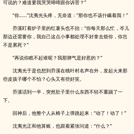
可说的？难道要我哭哭啼啼跟你诉苦？”
“你……”沈夷光头疼，无奈道：“那你也不该什瞒着我！”
乔溪盯着炉子里的红薯头也不抬：“你每天那么忙，岑儿
那边还需要你，我自己这点小事都处理不好拿去烦你，你岂
不是累死？”
“再说你瞧不起谁呢？我那脾气是好惹的？”
沈夷光于是也想到乔溪在桃叶村名声在外，发起火来那
些皮孩子哪个不怕？心头又有些好笑。
乔溪话到一半，突然肚子里什么东西不轻不重踢了一
下。
回神后，他整个人从椅子上弹跳起来：“动了！动了！”
沈夷光正和他算账，也跟着紧张问道：“什么？”