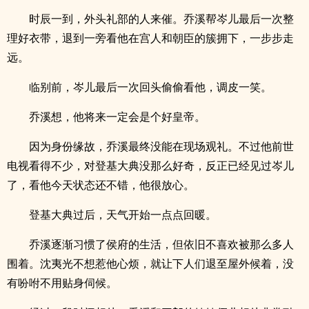
时辰一到，外头礼部的人来催。乔溪帮岑儿最后一次整
理好衣带，退到一旁看他在宫人和朝臣的簇拥下，一步步走
远。
临别前，岑儿最后一次回头偷偷看他，调皮一笑。
乔溪想，他将来一定会是个好皇帝。
因为身份缘故，乔溪最终没能在现场观礼。不过他前世
电视看得不少，对登基大典没那么好奇，反正已经见过岑儿
了，看他今天状态还不错，他很放心。
登基大典过后，天气开始一点点回暖。
乔溪逐渐习惯了侯府的生活，但依旧不喜欢被那么多人
围着。沈夷光不想惹他心烦，就让下人们退至屋外候着，没
有吩咐不用贴身伺候。