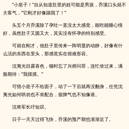
“小崽子！”自从知道肚里的娃可能是男孩，乔溪口头就不
大客气，“它刚才好像踢我了！”
头五个月乔溪除了孕吐一直没太大感觉，能吃能睡心情
好，虽然肚子又圆又大，其实没有怀孕的特别感受。
可就在刚才，他肚子里传来一阵明显的动静，好像有什
么活的东西在里头，那感觉实在很难形容。
沈夷光目露喜色，顿时忘了兴师问罪，连忙坐过来，满
脸期待：“我摸摸。”
可惜小崽子不给面子，动了一下后就再没翻身，任凭沈
夷光如何哄劝也不肯配合，倔脾气也不知像谁。
沈将军长吁短叹。
日子一天天过得飞快，乔溪的预产期也渐渐近了。