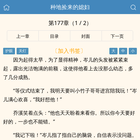
种地捡来的媳妇
第177章（1 / 2）
上一章
目录
封面
下一页
〔加入书签〕
因为起得太早，为了显得精神，岑儿的头发被紧紧束
起，露出光洁饱满的前额，这使得他看上去没那么幼态，多
了几分成熟。
“等仪式结束了，我明天要叫小竹子哥哥进宫陪我玩！”岑
儿满心欢喜，“我好想他！”
乔溪笑着点头：“他也天天盼着来看你。所以你今天要好
好的，一步也不能错。”
“我记下啦！”岑儿指了指自己的脑袋，自信表示没问题。