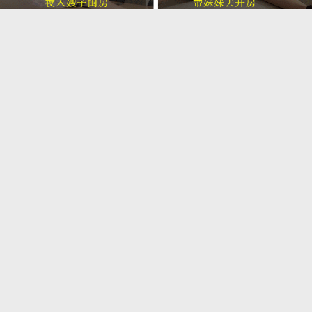
.
.
热门小说推荐
自蹈覆辙
张武特佳(1v2)
失控关系
【纯百】折翼（严厉上司是小鸟）
BG肉文随笔
人不弱智时
最近入库小说
母狗的驯服之路NP（强制爱）
不可欺［背德1v2］
今是昨非（父女）
温涩甜月【姐弟】【1v1】
冬葵
坏结局
首页
阅读记录
搜索小说
顶部