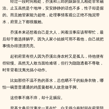
经过一段时间相处，乔溪和三郎的妹妹侄儿相处非常融
洽。止玉虽然是个地坤，安安静静的话也不多，性子却是倔
的。而且她管家能力超绝，处理事情客观公正绝不拖泥带
水，府里上下都很服她。
乔溪本来还想着自己是大人，闲着没事应该帮帮忙，最
后却干脆选择躺平。因为人家小姑娘可用不着他，自己就把
事情办得漂漂亮亮。
起初府里有些人因为乔溪出身农村又是孤儿，待他便有
些轻慢。虽然无人敢当面给难堪，但行为隐隐透着不尊敬，
时常背着沈夷光搞小动作。
比如那些不温不热的茶水，总也晒不干的贴身衣物，哪
怕一碗普普通通的鸡蛋羹都有人故意做手脚。
这些事不痛不痒，却十足膈应。
登基大典后沈夷光一直在忙，白天很少有时间在府里陪