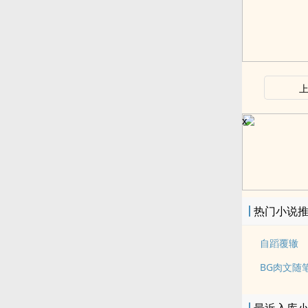
x
热门小说
自蹈覆辙
BG肉文随