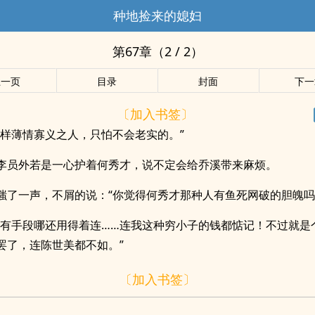
种地捡来的媳妇
第67章（2 / 2）
上一页
目录
封面
下一
〔加入书签〕
这样薄情寡义之人，只怕不会老实的。”
李员外若是一心护着何秀才，说不定会给乔溪带来麻烦。
嗤了一声，不屑的说：“你觉得何秀才那种人有鱼死网破的胆魄吗
真有手段哪还用得着连……连我这种穷小子的钱都惦记！不过就是
罢了，连陈世美都不如。”
〔加入书签〕