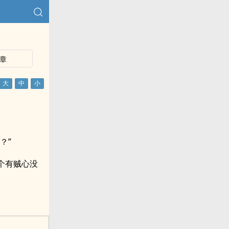
章
？”
个有贼心没