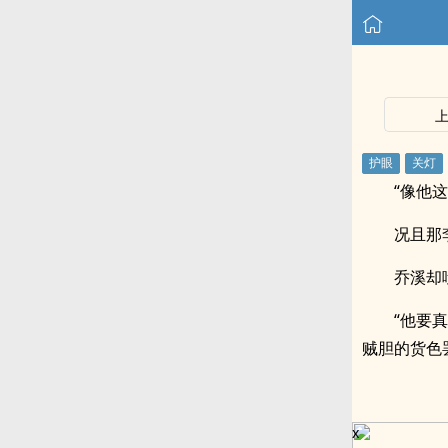
“像他
况且那
乔溪却
“他要
贼胆的货色
x