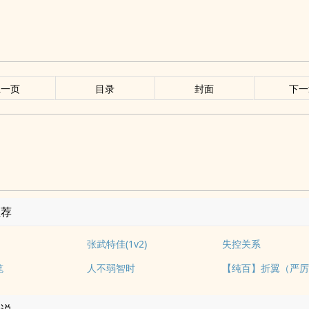
上一页
目录
封面
下一
推荐
张武特佳(1v2)
失控关系
笔
人不弱智时