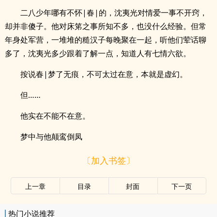
二八少年哪有不怀|春|的，沈夷光对情爱一事不开窍，
却并非傻子。他对床笫之事所知不多，也没什么经验。但常
年身处军营，一堆堆的糙汉子每晚聚在一起，听他们荤话聊
多了，沈夷光多少跟着了解一点，知道人有七情六欲。
按说春|梦了无痕，不可太过在意，本就是虚幻。
但……
他实在不能不在意。
梦中与他颠鸾倒凤
〔加入书签〕
上一章
目录
封面
下一页
热门小说推荐