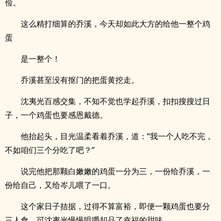
俭。
这么精打细算的乔溪，今天却如此大方的给他一整个鸡
蛋
是一整个！
乔溪甚至没有抠门的把蛋黄挖走。
沈夷光百感交集，不知不觉也学起乔溪，扣扣搜搜过日
子，一个鸡蛋也要感恩戴德。
他抬起头，目光温柔看着乔溪，道：“我一个人吃不完，
不如咱们三个分吃了吧？”
说完他把那颗白嫩嫩的鸡蛋一分为三，一份给乔溪，一
份给自己，又给岑儿喂了一口。
这个家日子拮据，过得不算富裕，即便一颗鸡蛋也要分
三人食，可沈夷光慢慢咀嚼却品了幸福的甜味。