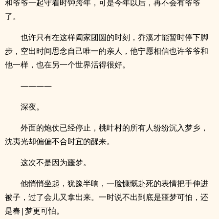
和爷爷一起守着时钟跨年，可是今年以后，再不会有爷爷
了。
也许只有在这样阖家团圆的时刻，乔溪才能暂时停下脚
步，空出时间思念自己唯一的亲人，他宁愿相信也许爷爷和
他一样，也在另一个世界活得很好。
————
深夜。
外面的炮仗已经停止，桃叶村的所有人纷纷沉入梦乡，
沈夷光却偏偏不合时宜的醒来。
这次不是因为噩梦。
他悄悄坐起，犹豫半晌，一脸慷慨赴死的表情把手伸进
被子，过了会儿又拿出来。一时说不出到底是噩梦可怕，还
是春|梦更可怕。