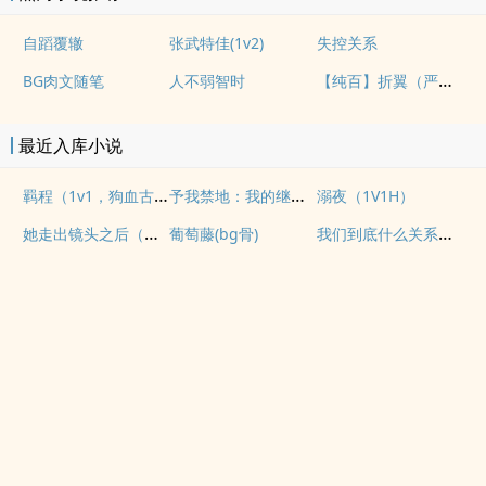
自蹈覆辙
张武特佳(1v2)
失控关系
【纯百】折翼（严厉上司是小鸟）
BG肉文随笔
人不弱智时
最近入库小说
羁程（1v1，狗血古早）
予我禁地：我的继子不对劲
溺夜（1V1H）
她走出镜头之后（纯爱 1v1
我们到底什么关系（姐弟）
葡萄藤(bg骨)