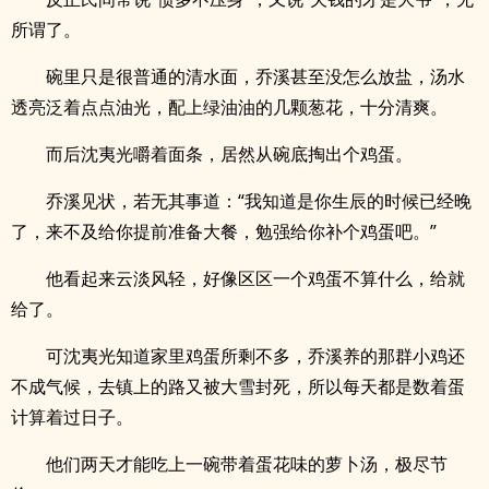
所谓了。
碗里只是很普通的清水面，乔溪甚至没怎么放盐，汤水
透亮泛着点点油光，配上绿油油的几颗葱花，十分清爽。
而后沈夷光嚼着面条，居然从碗底掏出个鸡蛋。
乔溪见状，若无其事道：“我知道是你生辰的时候已经晚
了，来不及给你提前准备大餐，勉强给你补个鸡蛋吧。”
他看起来云淡风轻，好像区区一个鸡蛋不算什么，给就
给了。
可沈夷光知道家里鸡蛋所剩不多，乔溪养的那群小鸡还
不成气候，去镇上的路又被大雪封死，所以每天都是数着蛋
计算着过日子。
他们两天才能吃上一碗带着蛋花味的萝卜汤，极尽节