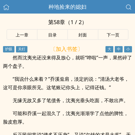
种地捡来的媳妇
第58章（1 / 2）
上一章
目录
封面
下一页
〔加入书签〕
然而沈夷光还没来得及放心，就听“哗啦”一声，果然碎了
两个盘子。
“我说什么来着？”乔溪耸肩，淡定的说：“清汤大老爷，
这可是你亲眼所见。这笔账记你头上，记得还钱。”
无缘无故又多了笔债务，沈夷光垂头吃面，不敢出声。
可能和乔溪一起混久了，沈夷光渐渐学了点他的脾性，
脸皮愈厚。
反正民间常说“债多不压身”，又说“欠钱的才是大爷”，无