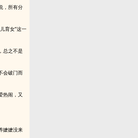
说，所有分
儿育女”这一
，总之不是
不会破门而
爱热闹，又
养嬷嬷没来