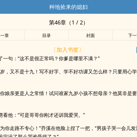
种地捡来的媳妇
第46章（1 / 2）
上一章
目录
封面
下一
〔加入书签〕
了一句：“这不是很正常吗？你爹是哪里不满？”
九岁，又不是十九！写不好字、学不好功课又怎么样？只要用心
想你娘亲更是人之常情！试问谁家九岁小孩不想母亲？他莫非是
愣看他：“可是哥哥你刚才还训我爱哭。”
因为你走路不专心！”乔溪在他脸上捏了一把，“男孩子哭一会儿发
没完没了那么哭谁受得了？”