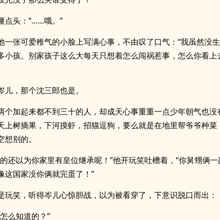
懂点头：“……哦。”
他一张可爱稚气的小脸上写满心事，不由叹了口气：“我虽然没
多小孩。别家孩子这么大每天只想着怎么闯祸惹事，怎么你看上
岑儿，那个沈三郎也是。
两个加起来都不到三十的人，却成天心事重重一点少年朝气也没
天上树摘果，下河摸虾，招猫逗狗，要么就是在地里帮爷爷种菜
空想别的。
道的还以为你家里有皇位继承呢！”他开玩笑吐槽着，“你舅甥俩一
像这国家没你俩就完蛋了！”
是玩笑，听得岑儿心惊胆战，以为被看穿了，下意识脱口而出：
你怎么知道的？”