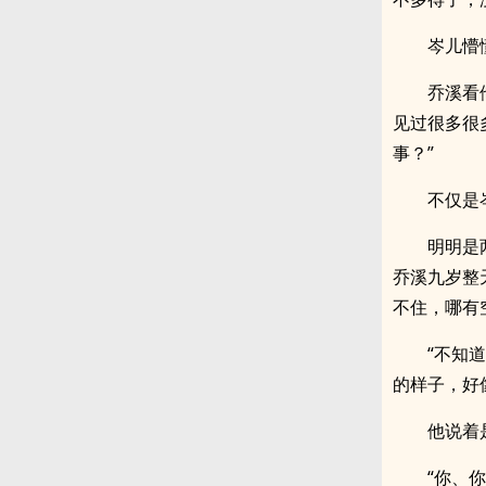
岑儿懵
乔溪看
见过很多很
事？”
不仅是
明明是
乔溪九岁整
不住，哪有
“不知
的样子，好
他说着
“你、