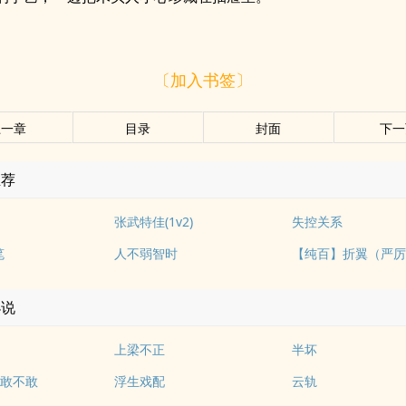
〔加入书签〕
上一章
目录
封面
下一
推荐
张武特佳(1v2)
失控关系
笔
人不弱智时
小说
上梁不正
半坏
敢不敢
浮生戏配
云轨