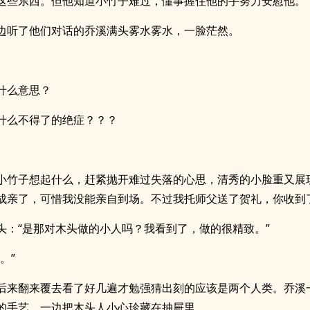
这些东西。但他知道小竹子难过，懂事握住他的手努力安慰他。
边听了他们对话的乔溪满头雾水雾水，一脸茫然。
？
什么意思？
什么不得了的绝症？？？
小竹子想起什么，赶紧抛开难过失落的心思，清秀的小脸重又展
成亲了，可惜我没能亲自到场。不过我托师父送了贺礼，你收到
头：“是那对木头做的小人吗？我看到了，做的很精致。”
。”
后来翻来覆去看了好几遍才勉强猜出刻的应该是两个人类。乔溪
的手艺，一边把木头人小心珍藏在抽屉里。