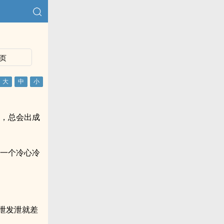
页
学，总会出成
要一个冷心冷
泄发泄就差