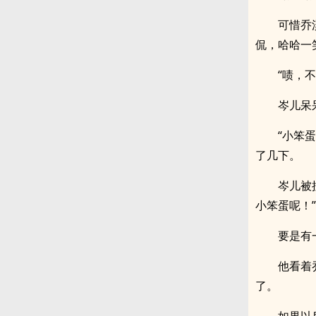
可惜乔
侃，哈哈一
“啧，
岑儿呆
“小笨
了几下。
岑儿被
小笨蛋呢！”
要是有
他看着
了。