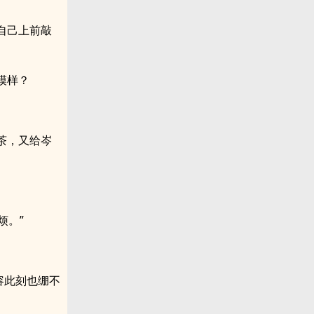
自己上前敲
模样？
茶，又给岑
烦。”
容此刻也绷不