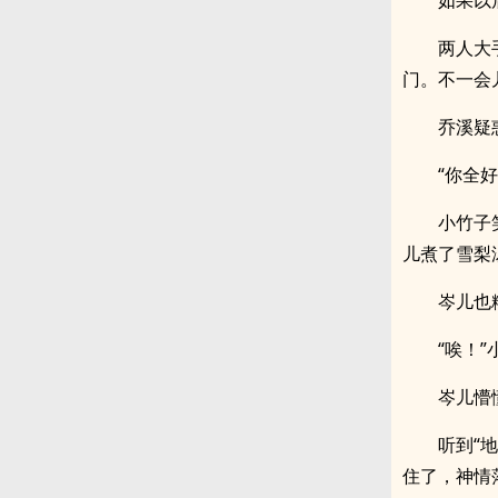
如果以
两人大
门。不一会
乔溪疑
“你全
小竹子
儿煮了雪梨
岑儿也
“唉！
岑儿懵
听到“
住了，神情