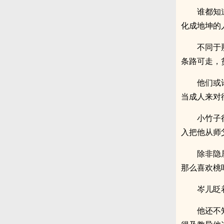
谁都知
化成地坤的
不同于
条路可走，
他们或
当成人来对
小竹子
入把他从师
除非隐
那么喜欢桃
岑儿眨
他还不