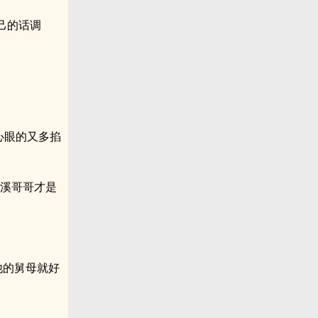
己的话调
心眼的又多掐
小溪哥哥才是
他的舅母就好