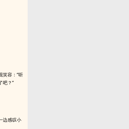
现笑容：“听
了吧？”
一边感叹小