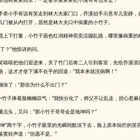
后他和舅舅回京，一定要求着舅舅把小溪哥哥也带走！
手牵小手有说有笑走到林大夫家门口，乔溪抬手示意岑儿安静，
儿门被从内打开，居然是林大夫口中病重的小竹子。
惑上下打量，小竹子面色红润精神奕奕活蹦乱跳，哪里像病重的
好了？”他惊讶的问。
笑嘻嘻把他们迎进来，关了竹门后将二人引到客室，先给乔溪沏
汤，这才才坐下满不在乎的回道：“我本来就没病啊！”
糊涂了：“那你为什么不出门？”
”小竹子捧着脸幽幽叹气：“我快分化了，师父不让乱走，担心惹麻
懂点头，又问：“那小竹子哥哥会是地坤吗？”
地坤”两个字，小竹子眼里的光瞬间黯淡下去，脸上原本灿烂的笑
落寞轻声道：“但愿不是。”