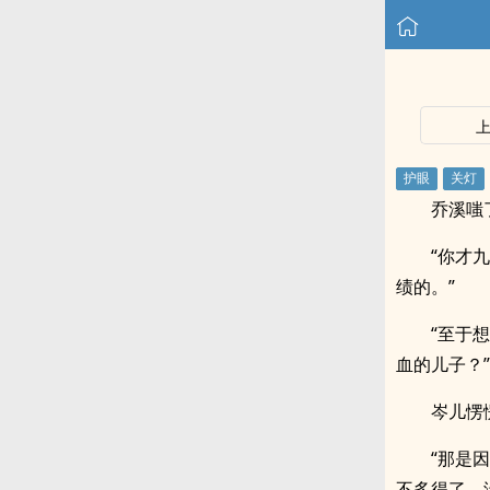
乔溪嗤
“你才
绩的。”
“至于
血的儿子？”
岑儿愣
“那是
不多得了，