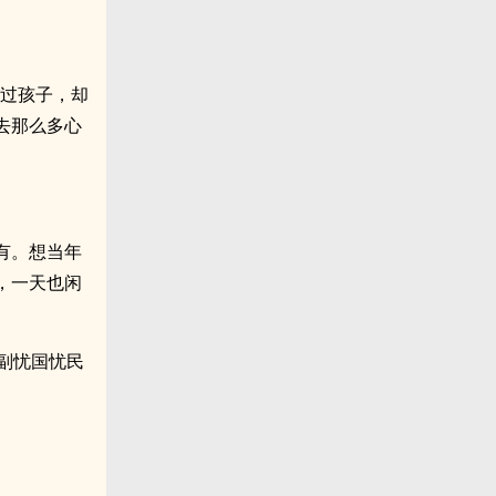
生过孩子，却
去那么多心
有。想当年
，一天也闲
副忧国忧民