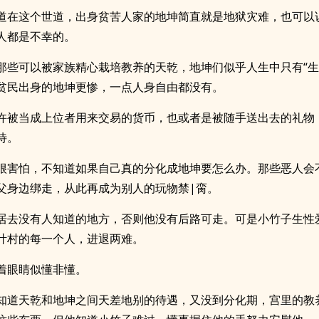
道在这个世道，出身贫苦人家的地坤简直就是地狱灾难，也可以
人都是不幸的。
那些可以被家族精心栽培教养的天乾，地坤们似乎人生中只有“生
贫民出身的地坤更惨，一点人身自由都没有。
许被当成上位者用来交易的货币，也或者是被随手送出去的礼物
待。
很害怕，不知道如果自己真的分化成地坤要怎么办。那些恶人会
父身边绑走，从此再成为别人的玩物禁|脔。
居去没有人知道的地方，否则他没有后路可走。可是小竹子生性
叶村的每一个人，进退两难。
着眼睛似懂非懂。
知道天乾和地坤之间天差地别的待遇，又没到分化期，宫里的教