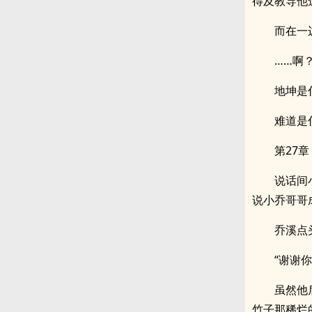
得及教导他
而在一
……啊
地坤是
难道是
第27章
说话间
说小乔哥哥
乔溪点
“谢谢你
虽然他
竹子那稀烂