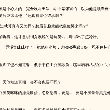
溪是个心大的，完全没听出岑儿话中紧张害怕，以为他是顺着自
笑后继续逗他：“还真有皇位继承啊？”
不过就算真有又怎样？愁眉苦脸就能把皇位哭来吗？”
呆听着，这才意识到乔溪说的是玩笑话，吓得出了点冷汗。
蛋！”乔溪笑眯眯捏了一把他的小脸，肉嘟嘟手感真好，忍不住坏
捏疼了也不知道躲，傻乎乎任由乔溪欺负，嘴里嘀嘀咕咕的：“
一天他知道真相，会不会也要吓死？
乔溪笑眯眯的漂亮脸蛋，忽然想着，要是……要是小溪哥哥真是