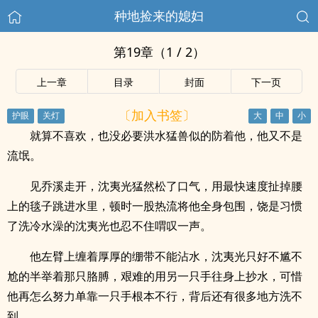
种地捡来的媳妇
第19章（1 / 2）
上一章
目录
封面
下一页
〔加入书签〕
就算不喜欢，也没必要洪水猛兽似的防着他，他又不是
流氓。
见乔溪走开，沈夷光猛然松了口气，用最快速度扯掉腰
上的毯子跳进水里，顿时一股热流将他全身包围，饶是习惯
了洗冷水澡的沈夷光也忍不住喟叹一声。
他左臂上缠着厚厚的绷带不能沾水，沈夷光只好不尴不
尬的半举着那只胳膊，艰难的用另一只手往身上抄水，可惜
他再怎么努力单靠一只手根本不行，背后还有很多地方洗不
到。