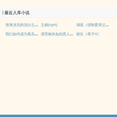
最近入库小说
替身演员的洗白之路(nph)
湖底（强制爱亲父女）
玉娘(nph)
我们如何成为孤岛（异国，NPH）
漂亮炮灰如此惹人怜爱
彼生［母子H］