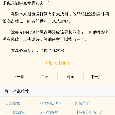
多也只能学点拳脚功夫。”
乔溪本来就也没打算有多大成就，他只想让这副身体再
长高点壮点，能有前世的一米八就好。
沈夷光内心深处觉得乔溪应该是长不高了，但他礼貌的
没有说破，点头说好，等他痊愈可以指点一二。
乔溪心满意足，又换了几次水
〔加入书签〕
上一章
目录
封面
下一页
热门小说推荐
自蹈覆辙
张武特佳(1v2)
失控关系
【纯百】折翼（严厉上司是小鸟）
BG肉文随笔
人不弱智时