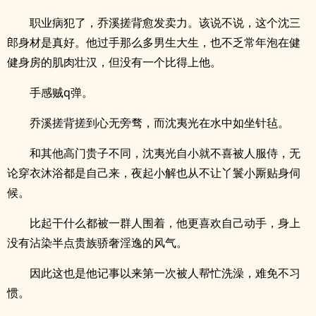
职业病犯了，乔溪搓背愈发卖力。该说不说，这个沈三
郎身材是真好。他过手那么多男生大生，也不乏常年泡在健
健身房的肌肉壮汉，但没有一个比得上他。
手感贼q弹。
乔溪搓背搓到心无旁骛，而沈夷光在水中如坐针毡。
和其他高门贵子不同，沈夷光自小就不喜被人服侍，无
论穿衣沐浴都是自己来，夜起小解也从不让丫鬟小厮贴身伺
候。
比起干什么都被一群人围着，他更喜欢自己动手，身上
没有沾染半点贵族骄奢淫逸的风气。
因此这也是他记事以来第一次被人帮忙洗澡，难免不习
惯。