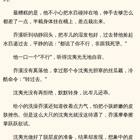
最糟糕的是，他不小心把水舀碰掉在地，伸手去够怎么
都差了一点，半截身体挂在桶上，差点栽出来。
乔溪听到动静回头，把岑儿的湿发包好，过去替他捡起
水舀递过去，平静的说：“都说了你不行，非跟我死犟。”
他一口一个“不行”，听得沈夷光无地自容。
乔溪没有奚落他，拿过那个令沈夷光胆寒的丝瓜瓤，冷
酷命令：“转过去。”
沈夷光没有再拒绝，默默转身，比岑儿还乖。
给小的洗澡乔溪还知道收着点力气，怕把小孩娇嫩的皮
肤挫伤。但是这么大只的沈夷光就没这待遇了，乔溪摩拳擦
掌跃跃欲试。
沈夷光做好了脱层皮的准备，结果却发现，想象中的皮