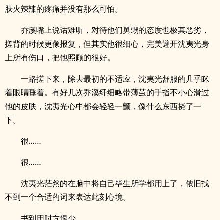
肤火辣辣的疼痛并没有那么可怕。
乔溪嘴上说话难听，对待他们舅甥的态度也极其恶劣，
搓背的时候更像报复，但其实他很细心，完美避开沈夷光身
上所有伤口，把他照顾的很好。
一路搓下来，除去最初的不适应，沈夷光舒服的几乎眯
着眼睛睡着。有好几次乔溪纤细略带薄茧的手指不小心滑过
他的皮肤，沈夷光心中都会轻轻一颤，像什么东西挠了一
下。
很……
很……
沈夷光茫然的在脑中将自己毕生所学都用上了，依旧找
不到一个合适的词来表达此刻心境。
书到用时方恨少。