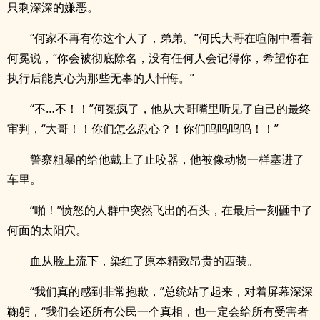
只剩深深的嫌恶。
“何家不再有你这个人了，弟弟。”何氏大哥在喧闹中看着
何冕说，“你会被彻底除名，没有任何人会记得你，希望你在
执行后能真心为那些无辜的人忏悔。”
“不…不！！”何冕疯了，他从大哥嘴里听见了自己的最终
审判，“大哥！！你们怎么忍心？！你们呜呜呜呜！！”
警察粗暴的给他戴上了止咬器，他被像动物一样塞进了
车里。
“啪！”愤怒的人群中突然飞出的石头，在最后一刻砸中了
何面的太阳穴。
血从脸上流下，染红了原本精致昂贵的西装。
“我们真的感到非常抱歉，”总统站了起来，对着屏幕深深
鞠躬，“我们会还所有公民一个真相，也一定会给所有受害者