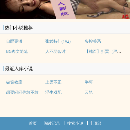
热门小说推荐
自蹈覆辙
张武特佳(1v2)
失控关系
【纯百】折翼（严厉上司是小鸟）
BG肉文随笔
人不弱智时
最近入库小说
破窗效应
上梁不正
半坏
想要问问你敢不敢
浮生戏配
云轨
首页
阅读记录
搜索小说
顶部