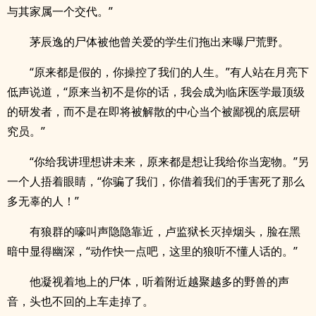
与其家属一个交代。”
茅辰逸的尸体被他曾关爱的学生们拖出来曝尸荒野。
“原来都是假的，你操控了我们的人生。”有人站在月亮下
低声说道，“原来当初不是你的话，我会成为临床医学最顶级
的研发者，而不是在即将被解散的中心当个被鄙视的底层研
究员。”
“你给我讲理想讲未来，原来都是想让我给你当宠物。”另
一个人捂着眼睛，“你骗了我们，你借着我们的手害死了那么
多无辜的人！”
有狼群的嚎叫声隐隐靠近，卢监狱长灭掉烟头，脸在黑
暗中显得幽深，“动作快一点吧，这里的狼听不懂人话的。”
他凝视着地上的尸体，听着附近越聚越多的野兽的声
音，头也不回的上车走掉了。