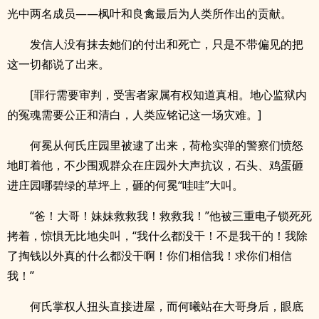
光中两名成员——枫叶和良禽最后为人类所作出的贡献。
发信人没有抹去她们的付出和死亡，只是不带偏见的把
这一切都说了出来。
[罪行需要审判，受害者家属有权知道真相。地心监狱内
的冤魂需要公正和清白，人类应铭记这一场灾难。]
何冕从何氏庄园里被逮了出来，荷枪实弹的警察们愤怒
地盯着他，不少围观群众在庄园外大声抗议，石头、鸡蛋砸
进庄园哪碧绿的草坪上，砸的何冕“哇哇”大叫。
“爸！大哥！妹妹救救我！救救我！”他被三重电子锁死死
拷着，惊惧无比地尖叫，“我什么都没干！不是我干的！我除
了掏钱以外真的什么都没干啊！你们相信我！求你们相信
我！”
何氏掌权人扭头直接进屋，而何曦站在大哥身后，眼底