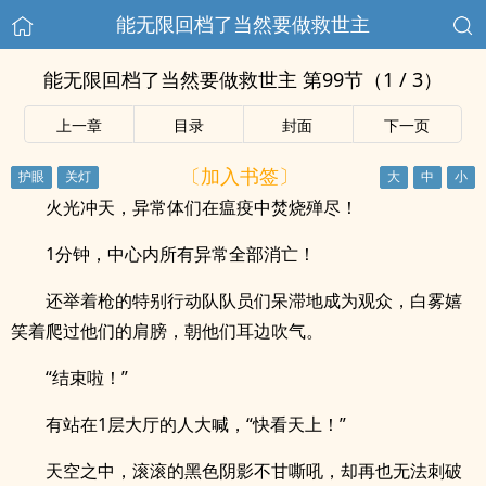
能无限回档了当然要做救世主
能无限回档了当然要做救世主 第99节（1 / 3）
上一章
目录
封面
下一页
〔加入书签〕
火光冲天，异常体们在瘟疫中焚烧殚尽！
1分钟，中心内所有异常全部消亡！
还举着枪的特别行动队队员们呆滞地成为观众，白雾嬉
笑着爬过他们的肩膀，朝他们耳边吹气。
“结束啦！”
有站在1层大厅的人大喊，“快看天上！”
天空之中，滚滚的黑色阴影不甘嘶吼，却再也无法刺破