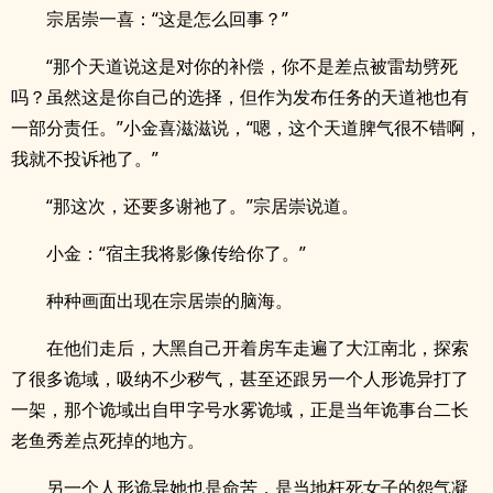
宗居崇一喜：“这是怎么回事？”
“那个天道说这是对你的补偿，你不是差点被雷劫劈死
吗？虽然这是你自己的选择，但作为发布任务的天道祂也有
一部分责任。”小金喜滋滋说，“嗯，这个天道脾气很不错啊，
我就不投诉祂了。”
“那这次，还要多谢祂了。”宗居崇说道。
小金：“宿主我将影像传给你了。”
种种画面出现在宗居崇的脑海。
在他们走后，大黑自己开着房车走遍了大江南北，探索
了很多诡域，吸纳不少秽气，甚至还跟另一个人形诡异打了
一架，那个诡域出自甲字号水雾诡域，正是当年诡事台二长
老鱼秀差点死掉的地方。
另一个人形诡异她也是命苦，是当地枉死女子的怨气凝