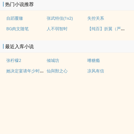
热门小说推荐
自蹈覆辙
张武特佳(1v2)
失控关系
【纯百】折翼（严厉上司是小鸟）
BG肉文随笔
人不弱智时
最近入库小说
张柠檬2
倾城坊
嗜糖瘾
她决定宴请年少时的自己（1v1H）
仙與獸之心
凉风有信