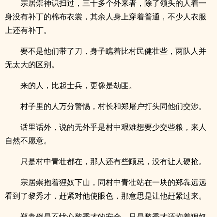
宗居崇神识扫过，三十多个外来者，除了领头的人着一
身没有补丁的棉布衣裳，其余人身上穿着普通，不少人衣服
上还有补丁。
要不是他们带了刀，身子瞧着比村民健壮些，两队人并
无太大的区别。
来的人，比起士兵，更像是劫匪。
村子里的人万分警惕，村长和郑屠户打头同他们交涉。
话里话外，说的无外乎是村中艰难想要少交些粮，来人
自然不愿意。
只是村中青壮都在，那人还有些顾忌，没有让人硬抢。
宗居崇抱着狸奴下山，同村中青壮站在一块的郑犇远远
看到了黎秀才，赶紧对他使眼色，那意思是让他赶紧过来。
郑犇倒是不忧心黎秀才的安全，只是黎秀才还抱着狸奴