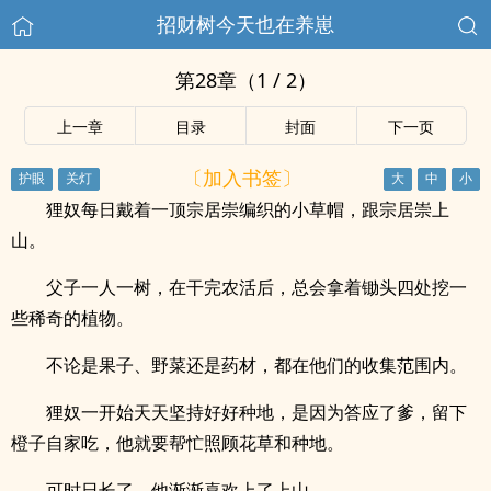
招财树今天也在养崽
第28章（1 / 2）
上一章
目录
封面
下一页
〔加入书签〕
狸奴每日戴着一顶宗居崇编织的小草帽，跟宗居崇上
山。
父子一人一树，在干完农活后，总会拿着锄头四处挖一
些稀奇的植物。
不论是果子、野菜还是药材，都在他们的收集范围内。
狸奴一开始天天坚持好好种地，是因为答应了爹，留下
橙子自家吃，他就要帮忙照顾花草和种地。
可时日长了，他渐渐喜欢上了上山。