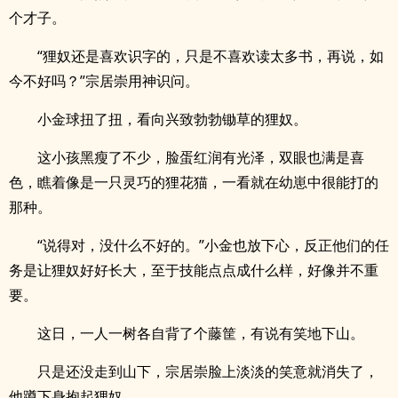
个才子。
“狸奴还是喜欢识字的，只是不喜欢读太多书，再说，如
今不好吗？”宗居崇用神识问。
小金球扭了扭，看向兴致勃勃锄草的狸奴。
这小孩黑瘦了不少，脸蛋红润有光泽，双眼也满是喜
色，瞧着像是一只灵巧的狸花猫，一看就在幼崽中很能打的
那种。
“说得对，没什么不好的。”小金也放下心，反正他们的任
务是让狸奴好好长大，至于技能点点成什么样，好像并不重
要。
这日，一人一树各自背了个藤筐，有说有笑地下山。
只是还没走到山下，宗居崇脸上淡淡的笑意就消失了，
他蹲下身抱起狸奴。