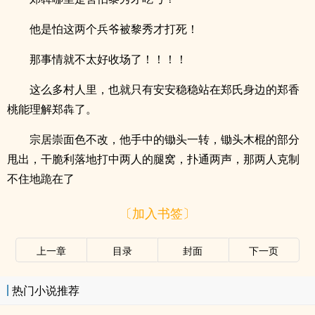
他是怕这两个兵爷被黎秀才打死！
那事情就不太好收场了！！！！
这么多村人里，也就只有安安稳稳站在郑氏身边的郑香
桃能理解郑犇了。
宗居崇面色不改，他手中的锄头一转，锄头木棍的部分
甩出，干脆利落地打中两人的腿窝，扑通两声，那两人克制
不住地跪在了
〔加入书签〕
上一章
目录
封面
下一页
热门小说推荐