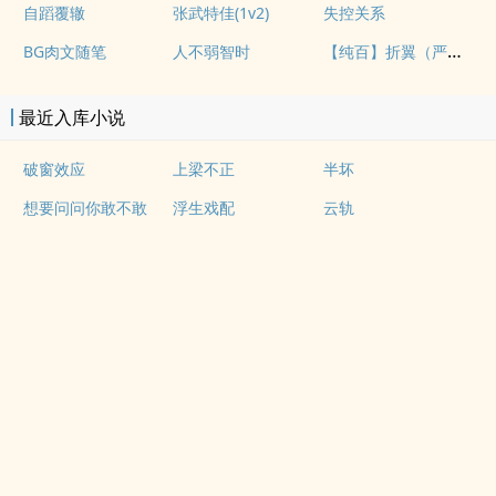
自蹈覆辙
张武特佳(1v2)
失控关系
【纯百】折翼（严厉上司是小鸟）
BG肉文随笔
人不弱智时
最近入库小说
破窗效应
上梁不正
半坏
想要问问你敢不敢
浮生戏配
云轨