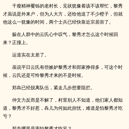
干瘦精神矍铄的老村长，见状犹豫着该不该帮忙，黎秀
才虽说是外来户，但为人大方，还给他送了不少橙子，但就
他这么一犹豫的时间，两个士兵已经快靠近宗居崇了。
躲在人群中的云氏心中叹气，黎秀才怎么这个时候回
来？正撞上。
运道实在太差了。
虽说平日云氏有些嫉妒黎秀才和郑家挣得多，可这个时
候，云氏还是可怜黎秀才来的不是时候。
郑犇已经脱离队伍，紧走几步想要阻拦。
仲文力反而是不解了，村里别人不知道，他们家人都知
道，黎秀才不好惹，犇儿为何如此担忧，难道是怕黎秀才吃
亏？
郑犇哪里是害怕黎秀才吃亏？