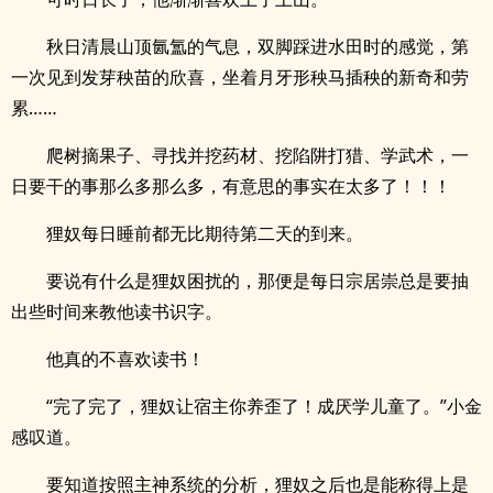
秋日清晨山顶氤氲的气息，双脚踩进水田时的感觉，第
一次见到发芽秧苗的欣喜，坐着月牙形秧马插秧的新奇和劳
累……
爬树摘果子、寻找并挖药材、挖陷阱打猎、学武术，一
日要干的事那么多那么多，有意思的事实在太多了！！！
狸奴每日睡前都无比期待第二天的到来。
要说有什么是狸奴困扰的，那便是每日宗居崇总是要抽
出些时间来教他读书识字。
他真的不喜欢读书！
“完了完了，狸奴让宿主你养歪了！成厌学儿童了。”小金
感叹道。
要知道按照主神系统的分析，狸奴之后也是能称得上是