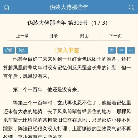
伪装大佬那些年
伪装大佬那些年 第309节（1 / 3）
上一章
目录
封面
下一页
〔加入书签〕
他甚至做好了未来见到一只红金色绒团子的准备，还打
算趁凤凰前辈幼年时没有记忆倒反天罡当长辈的计划，但一
百年后，凤凰没有来。
第二个一百年，他还是没有来。
等第三个一百年时，玄武再也忍不住了，他循着记忆里
还未曾大改的地势，去了凤凰前辈曾经居住的地方，那棵凤
凰前辈无比珍视的茶树依旧伫立在原地，只是那栋小楼不见
踪影，阵法已经很久没人打理，上面镶嵌的宝物灵气都不再
盈满，至少有百年未曾补充。