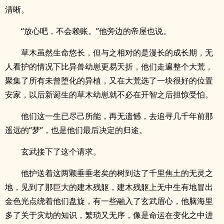
清晰。
“放心吧，不会赖账。”他旁边的帝屋也说。
草木虽然生命悠长，但与之相对的是漫长的成长期，无
人看护的情况下比异兽幼崽更易夭折，他们走遍整个大荒，
聚集了所有未曾堕化的异植，又在大荒选了一块很好的位置
安家，以后新诞生的草木幼崽就不必在开智之后担惊受怕。
他们这一生已尽己所能，再无遗憾，去追寻几千年前那
遥远的“梦”，也是他们最后决定的归途。
玄武接下了这个请求。
他护送着这两颗垂垂老矣的树到达了千里焦土的无灵之
地，见到了那巨大的建木残躯，建木残躯上无中生有地冒出
金色光点绕着他们盘旋，有一些融入了玄武眉心，他脑海里
多了关于灾劫的知识，繁琐又无序，像是命运在变化之中进