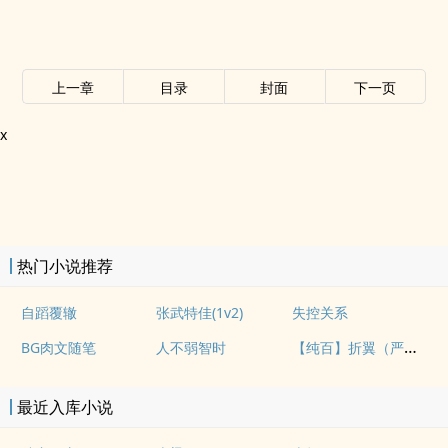
上一章
目录
封面
下一页
x
热门小说推荐
自蹈覆辙
张武特佳(1v2)
失控关系
【纯百】折翼（严厉上司是小鸟）
BG肉文随笔
人不弱智时
最近入库小说