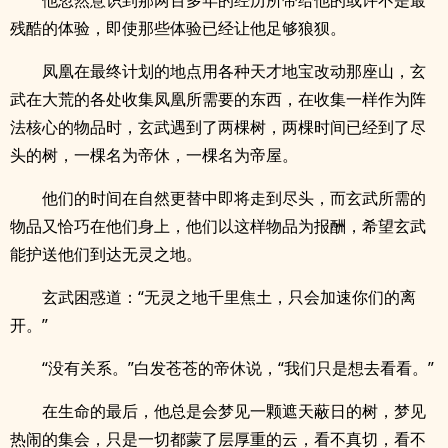
他忽然意识到那两百多年的经历所带给他的或许不是最
残酷的体验，即使那些体验已经让他足够狼狈。
凤凰在最终计划的地点用各种天才地宝改动那座山，玄
武在大荒的各处收集凤凰所需要的东西，在收集一样作为阵
法核心的物品时，玄武遇到了两棵树，两棵时间已经到了尽
头的树，一棵名为帝休，一棵名为帝屋。
他们的时间在自然更替中即将走到尽头，而玄武所需的
物品又恰巧在他们身上，他们以这样物品为报酬，希望玄武
能护送他们到达无灵之地。
玄武困惑道：“无灵之地千里焦土，只会加速你们的离
开。”
“没有关系。”白发苍苍的帝休说，“我们只是想去看看。”
在生命的最后，他总是会梦见一颗遮天蔽日的树，梦见
热闹的集会，只是一切都蒙了层厚重的云，看不真切，看不