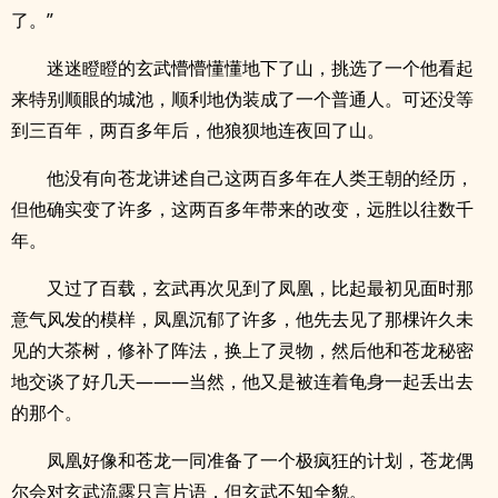
了。”
迷迷瞪瞪的玄武懵懵懂懂地下了山，挑选了一个他看起
来特别顺眼的城池，顺利地伪装成了一个普通人。可还没等
到三百年，两百多年后，他狼狈地连夜回了山。
他没有向苍龙讲述自己这两百多年在人类王朝的经历，
但他确实变了许多，这两百多年带来的改变，远胜以往数千
年。
又过了百载，玄武再次见到了凤凰，比起最初见面时那
意气风发的模样，凤凰沉郁了许多，他先去见了那棵许久未
见的大茶树，修补了阵法，换上了灵物，然后他和苍龙秘密
地交谈了好几天———当然，他又是被连着龟身一起丢出去
的那个。
凤凰好像和苍龙一同准备了一个极疯狂的计划，苍龙偶
尔会对玄武流露只言片语，但玄武不知全貌。