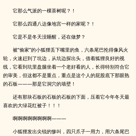
它那么气派的一棵茶树呢？！
它那么四通八达像地宫一样的家呢？！
它是不是冬天没睡醒，还在做梦？
被“偷家”的小狐狸丢下嘴里的鱼，六条尾巴抡得像风火
轮，火速赶到了坑边，从坑边探出头，借着狐狸良好的视
线，它看到坑里盘腿坐着一个老好看的人，长得特别符合它
的审美，但这都不是重点，重点是这个人的屁股底下那眼熟
的石板———那是它洞穴的墙壁！
还有那块石板的石板的石板的下面，压着它今年冬天最
喜欢的大绿花红被子！！！
啊啊啊啊啊啊啊啊———
小狐狸发出尖锐的惨叫，四只爪子一用力，用六条尾巴