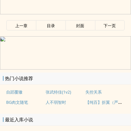
上一章
目录
封面
下一页
x
热门小说推荐
自蹈覆辙
张武特佳(1v2)
失控关系
【纯百】折翼（严厉上司是小鸟）
BG肉文随笔
人不弱智时
最近入库小说