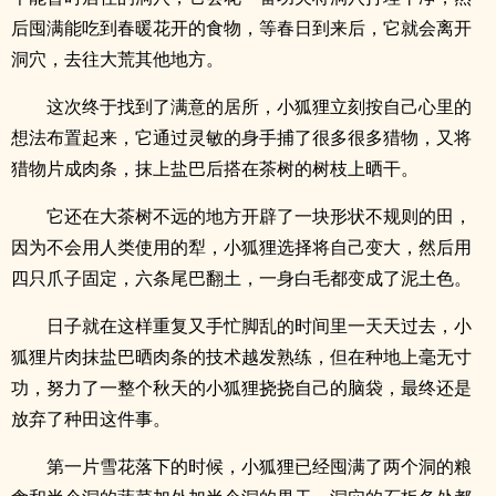
后囤满能吃到春暖花开的食物，等春日到来后，它就会离开
洞穴，去往大荒其他地方。
这次终于找到了满意的居所，小狐狸立刻按自己心里的
想法布置起来，它通过灵敏的身手捕了很多很多猎物，又将
猎物片成肉条，抹上盐巴后搭在茶树的树枝上晒干。
它还在大茶树不远的地方开辟了一块形状不规则的田，
因为不会用人类使用的犁，小狐狸选择将自己变大，然后用
四只爪子固定，六条尾巴翻土，一身白毛都变成了泥土色。
日子就在这样重复又手忙脚乱的时间里一天天过去，小
狐狸片肉抹盐巴晒肉条的技术越发熟练，但在种地上毫无寸
功，努力了一整个秋天的小狐狸挠挠自己的脑袋，最终还是
放弃了种田这件事。
第一片雪花落下的时候，小狐狸已经囤满了两个洞的粮