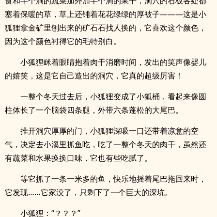
食和半个洞的蔬菜加外加半个洞的果干，洞穴的石板各处都
塞着保暖的草，草上还铺着花花绿绿的厚被子———这是小
狐狸拿金矿里刨出来的矿石石找人换的，它喜欢这个颜色，
因为这个颜色衬得它的毛特别白。
小狐狸眯着眼睛抱着肉干消磨时间，发出的笑声像婴儿
的嬉笑，这是它自己造出的洞穴，它真的超级厉害！
一整个冬天过去后，小狐狸变成了小狐桶，看起来像圆
柱体长了一个脑袋四条腿，外带六条蓬松的大尾巴。
推开洞穴厚厚的门，小狐狸深吸一口还带着凉意的空
气，决定去小溪里抓鱼吃，吃了一整个冬天的肉干，虽然还
有蔬菜和水果换换口味，它也有些吃腻了。
等它抓了一条一米多的鱼，快乐地摇着尾巴拖回来时，
它发现……它家没了，只剩下了一个巨大的深坑。
小狐狸：“？？？”