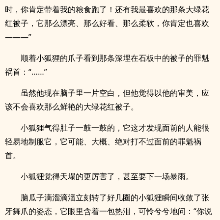
时，你肯定带着我的粮食跑了！还有我最喜欢的那条大绿花
红被子，它那么漂亮、那么好看、那么柔软，你肯定也喜欢
———”
顺着小狐狸的爪子看到那条深埋在石板中的被子的罪魁
祸首：“……”
虽然他现在脑子里一片空白，但他觉得以他的审美，应
该不会喜欢那么鲜艳的大绿花红被子。
小狐狸气得肚子一鼓一鼓的，它这才发现面前的人能很
轻易地制服它，它可能、大概、绝对打不过面前的罪魁祸
首。
小狐狸觉得天塌的更厉害了，甚至要下一场暴雨。
脑瓜子滴溜滴溜立刻转了好几圈的小狐狸瞬间收敛了张
牙舞爪的姿态，它眼里含着一包热泪，可怜兮兮地问：“你说