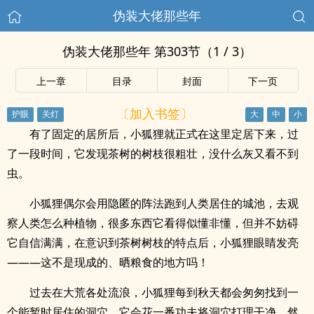
伪装大佬那些年
伪装大佬那些年 第303节（1 / 3）
上一章
目录
封面
下一页
〔加入书签〕
有了固定的居所后，小狐狸就正式在这里定居下来，过
了一段时间，它发现茶树的树枝很粗壮，没什么灰又看不到
虫。
小狐狸偶尔会用隐匿的阵法跑到人类居住的城池，去观
察人类怎么种植物，很多东西它看得似懂非懂，但并不妨碍
它自信满满，在意识到茶树树枝的特点后，小狐狸眼睛发亮
———这不是现成的、晒粮食的地方吗！
过去在大荒各处流浪，小狐狸每到秋天都会匆匆找到一
个能暂时居住的洞穴，它会花一番功夫将洞穴打理干净，然