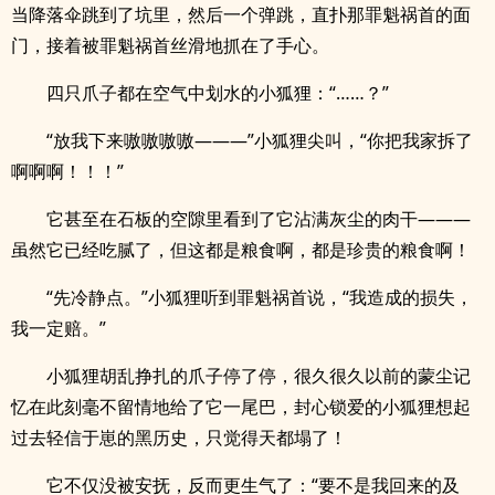
当降落伞跳到了坑里，然后一个弹跳，直扑那罪魁祸首的面
门，接着被罪魁祸首丝滑地抓在了手心。
四只爪子都在空气中划水的小狐狸：“……？”
“放我下来嗷嗷嗷嗷———”小狐狸尖叫，“你把我家拆了
啊啊啊！！！”
它甚至在石板的空隙里看到了它沾满灰尘的肉干———
虽然它已经吃腻了，但这都是粮食啊，都是珍贵的粮食啊！
“先冷静点。”小狐狸听到罪魁祸首说，“我造成的损失，
我一定赔。”
小狐狸胡乱挣扎的爪子停了停，很久很久以前的蒙尘记
忆在此刻毫不留情地给了它一尾巴，封心锁爱的小狐狸想起
过去轻信于崽的黑历史，只觉得天都塌了！
它不仅没被安抚，反而更生气了：“要不是我回来的及