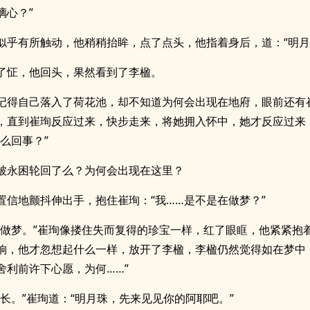
璃心？”
似乎有所触动，他稍稍抬眸，点了点头，他指着身后，道：“明月
了怔，他回头，果然看到了李楹。
记得自己落入了荷花池，却不知道为何会出现在地府，眼前还有
，直到崔珣反应过来，快步走来，将她拥入怀中，她才反应过来
么回事？”
被永困轮回了么？为何会出现在这里？
置信地颤抖伸出手，抱住崔珣：“我……是不是在做梦？”
在做梦。”崔珣像搂住失而复得的珍宝一样，红了眼眶，他紧紧抱
晌，他才忽想起什么一样，放开了李楹，李楹仍然觉得如在梦中
舍利前许下心愿，为何……”
话长。”崔珣道：“明月珠，先来见见你的阿耶吧。”