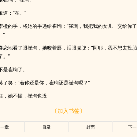
敬道：“在。”
李楹的手，将她的手递给崔珣：“崔珣，我把我的女儿，交给你
。”
眷恋地看了眼崔珣，她咬着唇，泪眼朦胧：“阿耶，我不想去投
了。”
不是崔珣了。
笑了笑：“若你还是你，崔珣还是崔珣呢？”
住，她不懂，崔珣也没
〔加入书签〕
上一章
目录
封面
下一