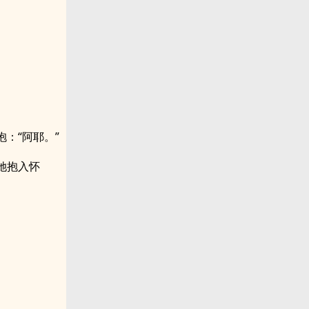
：“阿耶。”
她抱入怀