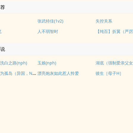
推荐
张武特佳(1v2)
失控关系
笔
人不弱智时
小说
白之路(nph)
玉娘(nph)
湖底（强制爱亲父
我们如何成为孤岛（异国，NPH）
漂亮炮灰如此惹人怜爱
彼生［母子H］