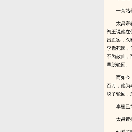
一旁站
太昌帝
阎王说他在
昌血案，杀
李楹死因，
不为散仙，
早脱轮回。
而如今
百万，他为
脱了轮回，
李楹已
太昌帝
他看了