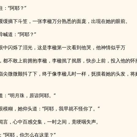
住：“阿耶？”
缓缓摘下斗笠，一张李楹万分熟悉的面庞，出现在她的眼前。
异喊道：“阿耶？”
眼中闪烁了泪光，这是李楹第一次看到他哭，他神情似乎万
，都不敢上前拥抱李楹，李楹抿了抿唇，快步上前，投入他的怀抱
指尖微微颤抖了下，终于像李楹儿时一样，抚摸着她的头发，将
道：“明月珠，原谅阿耶。”
眼模糊，她仰头道：“阿耶，我早就不怪你了。”
闻言，心中百感交集，一时之间，竟哽咽失声。
：“阿耶，你怎么在这里？”