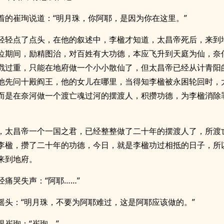
着的崔珣说道：“明月珠，你阿耶，是因为你在这里。”
轻轻点了点头，在他的叙述中，李楹才知道，太昌帝死后，来到
位期间，励精图治，对百姓有大功德，本应飞升到天庭为仙，奈
戮过重，只能在地府做一个小小散仙了，但太昌帝已经从计青阳
他先问十殿阎王，他的女儿在哪里，当得知李楹被永困轮回时，
而是在奈河做一个渡亡魂过河的摆渡人，积攒功德，为李楹消除
，太昌帝一个一国之君，已经整整做了二十年的摆渡人了，所渡
李楹，攒了二十年的功德，今日，就是李楹功过相抵的日子，所
来到地府。
经痛哭失声：“阿耶……”
摇头：“明月珠，不要为阿耶难过，这是阿耶应该做的。”
眼崔珣：“崔珣。”