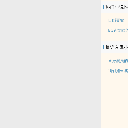
热门小说
自蹈覆辙
BG肉文随
最近入库
替身演员的洗