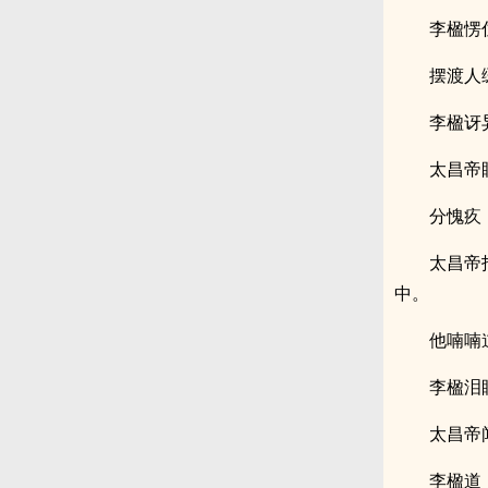
李楹愣
摆渡人
李楹讶
太昌帝
分愧疚
太昌帝
中。
他喃喃
李楹泪
太昌帝
李楹道