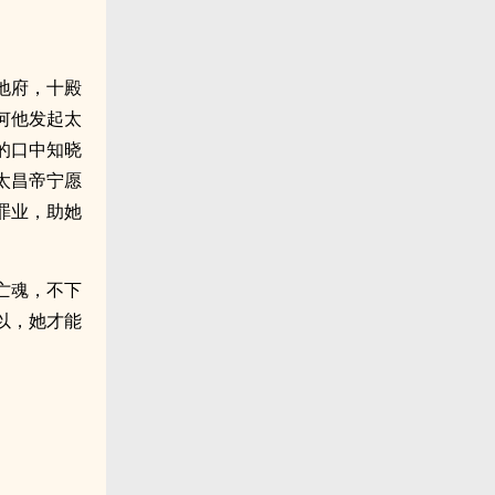
地府，十殿
何他发起太
的口中知晓
太昌帝宁愿
罪业，助她
亡魂，不下
以，她才能