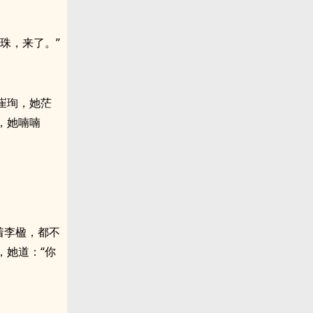
珠，来了。”
崔珣，她茫
，她喃喃
着李楹，都不
，她道：“你