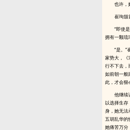
也许，
崔珣颔
“即使
拥有一颗琉
“是。
家势大，《
行不下去，
如前朝一般
此，才会狠
他继续
以选择生存
身，她无法
五胡乱华的
她痛苦万分