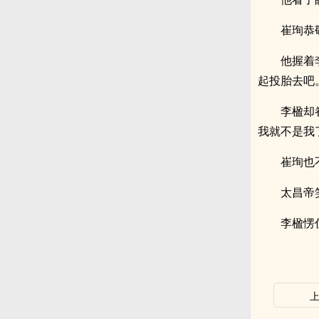
崔珣恭
他握着
起投胎去吧
李楹却
我就不是我
崔珣也
太昌帝
李楹愣