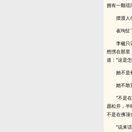
拥有一颗琉
摆渡人
崔珣怔
李楹只
然愣在那里
道：“这是怎
她不是
她不敢
“不是
愿松开，半
不是在佛顶
“说来