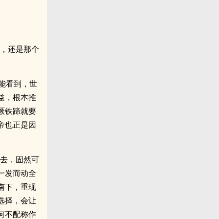
中，还是那个
能看到，世
益，根本推
厥铁蹄就要
帝也正是因
过去，固然可
一发而动全
南下，重现
选择，会让
何不配称作