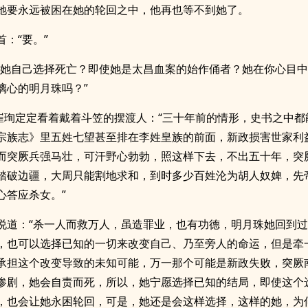
她要永远被困在她的轮回之中，他再也等不到她了。
首：“要。”
是她自己选择死亡？即使她是太昌血案的始作俑者？她在你心目
璃心的明月珠吗？”
”崔珣定定看着戴着斗笠的摆渡人：“三十年前的情形，史书之中都
宗族志》里五姓七望甚至排在李姓皇族的前面，新政损害世家利
而突厥兵强马壮，可汗野心勃勃，照这样下去，不出五十年，突
踏破边疆，大周只能割地求和，到时多少百姓沦为胡人奴婢，先
心答应杀女。”
说道：“杀一人而救万人，虽造罪业，也有功德，明月珠她回到
，也可以选择已知的一切来改变自己、乃至旁人的命运，但是牵
承担这个改变导致的未知可能，万一那个可能是新政失败，突厥
惨剧，她会自责而死，所以，她宁愿选择已知的结局，即使这个
，也会让她永困轮回，可是，她还是会这样选择，这样的她，为