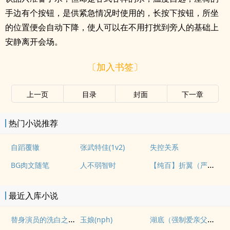
手边有个按钮，是供紧急情况时使用的，长按下按钮，所坐
的位置便会自动下降，使人可以在不用打扰到旁人的基础上
安静离开会场。
〔加入书签〕
上一页
目录
封面
下一章
热门小说推荐
自蹈覆辙
张武特佳(1v2)
失控关系
【纯百】折翼（严厉上司是小鸟）
BG肉文随笔
人不弱智时
最近入库小说
替身演员的洗白之路(nph)
湖底（强制爱亲父女）
玉娘(nph)