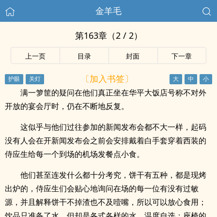
金羊毛
第163章（2 / 2）
上一页
目录
封面
下一章
〔加入书签〕
满一箩筐的疑问在他们真正坐在华平大饭店号称不对外
开放的宴会厅时，仍在不断地反复。
这似乎与他们过往参加的新闻发布会都不大一样，起码
没有人会在开新闻发布会之前会安排戴着白手套穿着西装的
侍应生给每一个到场的机场发餐点小食。
他们甚至连发什么都十分考究，饼干有五种，都是现烤
出炉的，侍应生们会贴心地询问在场的每一位有没有过敏
源，并且解释饼干不掉渣也不及噎嘴，所以可以放心食用；
饮品只准备了水，但却是各式各样的水，温度自选；座椅的