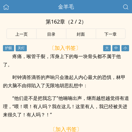
金羊毛
第162章（2 / 2）
上一页
目录
封面
下一章
〔加入书签〕
疼痛，喉管干裂，浑身上下的每一块骨头都不属于他
了。
时钟滴答滴答的声响只会激起人内心最大的恐惧，林甲
的大脑不由得陷入了无限地胡思乱想中：
“他们是不是把我忘了”他喃喃出声，继而越想越觉得有道
理，“喂！喂！有人吗？我在这儿！这里有人，我已经被关进
来很久了！有人吗？！”
〔加入书签〕