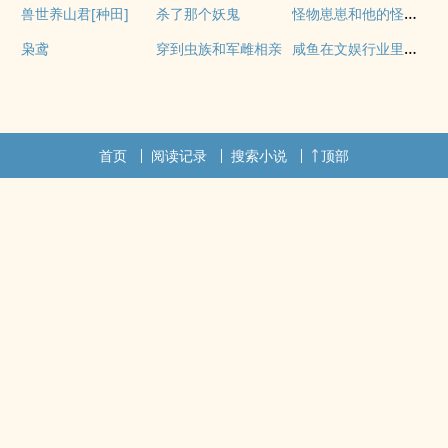
怪物崽崽和他的怪物监护人
兽世养山君[种田]
杀了那个妖鬼
咸鱼在文娱行业里疯狂内卷
枭鸢
穿到虫族和军雌相亲
首页
阅读记录
搜索小说
顶部