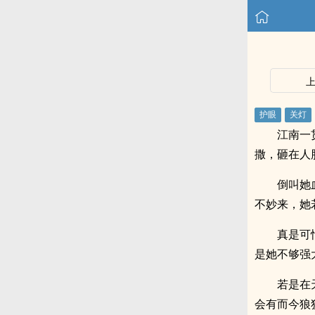
江南一
撒，砸在人
倒叫她
不妙来，她
真是可
是她不够强
若是在
会有而今狼