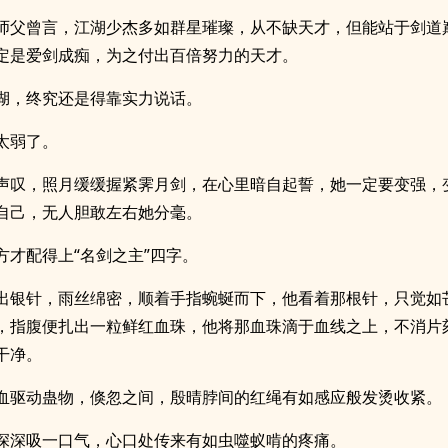
师父曾言，江湖少杰多如群星璀璨，从不缺天才，但能站于剑道
定是爱剑成痴，为之付出百倍努力的天才。
湖，终究还是得靠实力说话。
太弱了。
声叹，照月缓缓握紧霁月剑，在心里暗自起誓，她一定要变强，
自己，无人胆敢左右她分毫。
方才配得上“名剑之主”四字。
出银针，雨丝绵密，顺着手指蜿蜒而下，他看着那根针，只觉如
，指腹便扎出一粒鲜红血珠，他将那血珠滴于血线之上，不消片
干净。
血驱动蛊物，倏忽之间，殷晴脖间的红绳有如感应般发烫收紧。
深深吸一口气，心口处传来有如虫噬蚁啃的疼痛。