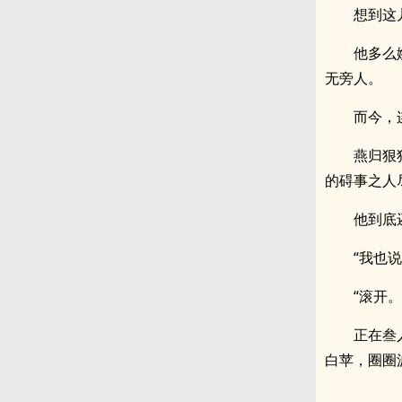
想到这
他多么
无旁人。
而今，
燕归狠
的碍事之人
他到底
“我也
“滚开
正在叁
白苹，圈圈