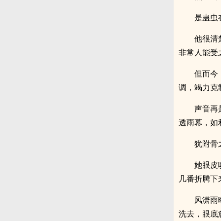
是蛊虫
他很清
非常人能受
但而今
调，竭力克
声音再
透雨幕，如
犹附骨
她眼皮
几番折腾下
风潇雨
洗去，眼底