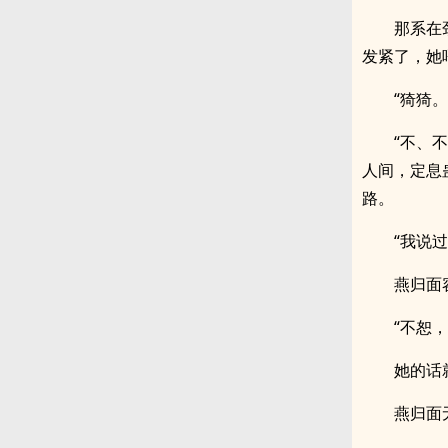
那系在
发紧了，她
“猗猗
“不、
人间，定息
路。
“我说
燕归面
“不恕
她的话
燕归面