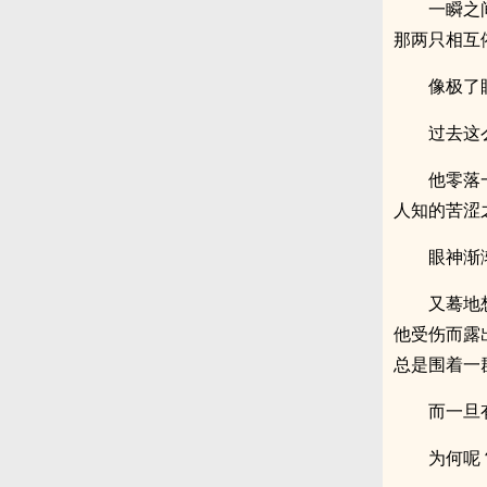
一瞬之
那两只相互
像极了
过去这
他零落
人知的苦涩
眼神渐
又蓦地
他受伤而露
总是围着一
而一旦
为何呢