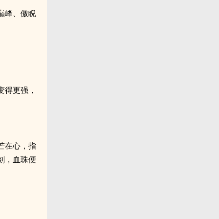
巅峰、傲睨
变得更强，
芒在心，指
刻，血珠便