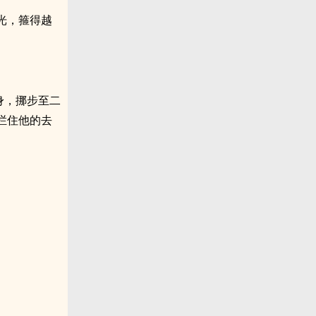
光，箍得越
身，挪步至二
拦住他的去