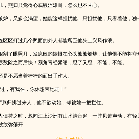
儿，燕归只觉得心底酸涩难耐，怎么也不甘心。
嫉妒，又多么渴望，她能这样担忧他，只担忧他，只看着他，独
连区区打过几个照面的外人都能爬至他头上兴风作浪。
狠剜了眼照月，发疯般的嫉恨在心头熊熊燃烧，让他恨不能将夺
尽数除之而后快！额角青经紧绷，忍了又忍，不能，不能。
还是不愿当着猗猗的面出手伤人。
说过，有我在，你休想带她走！”
。”燕归拂过来人，他不欲动她，却被她一把拦住。
人僵持之时，忽闻江上沙洲有山水清音起，一阵凤箫声动，有轻
波纹弥荡开