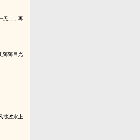
一无二，再
走猗猗目光
风拂过水上