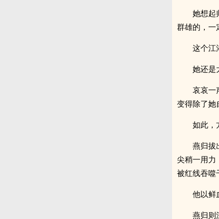
她想起
群雄的，一
这个江
她还是
哀哀一
变得除了她
如此，
燕归拔
尖稍一用力
被红线吞噬
他以鲜
燕归则