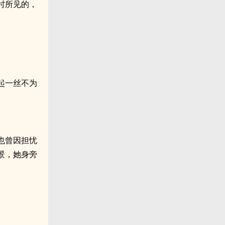
时所见的，
起一丝不为
也曾因担忧
景，她身旁