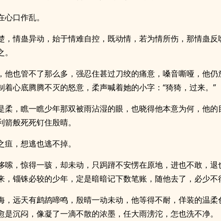
在心口作乱。
楚，情蛊异动，始于情难自控，既动情，若为情所伤，那情蛊反
之。
，他也管不了那么多，强忍住甚过刀绞的痛意，嗓音嘶哑，他仍
制着心底腾腾不灭的怒意，柔声喊着她的小字：“猗猗，过来。”
是柔，瞧一瞧少年那双被雨沾湿的眼，也晓得他本意为何，他的
利箭般死死钉住殷晴。
之疽，想逃也逃不掉。
哆嗦，惊得一骇，却未动，只跼蹐不安愣在原地，进也不敢，退
来，锱铢必较的少年，定是暗暗记下数笔账，随他去了，必少不
晦，远天有鹧鸪啼鸣，殷晴一动未动，他等得不耐，佯装的温柔
愈是沉闷，像凝了一滴不散的浓墨，任大雨滂沱，怎也洗不净。