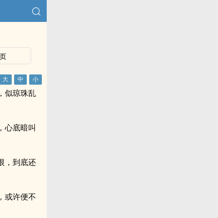
页
，似琼珠乱
，心底暗叫
恨，到底还
，或许便不