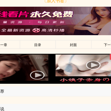
〔加入书签〕
上一章
目录
封面
下一
推荐
小说