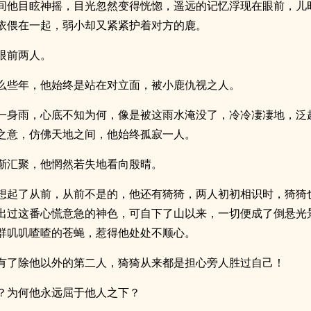
间他目眩神摇，目光忽然变得恍惚，遥远的记忆浮现在眼前，儿
依偎在一起，弱小却又紧紧护着对方的鹿。
眼前两人。
么些年，他始终是站在对立面，被小鹿仇视之人。
一身雨，心底不知为何，像是被这雨水淹没了，冷冷凄凄地，泛
之意，仿佛天地之间，他始终孤寂一人。
渐汇聚，他惘然若失地看向殷晴。
想起了从前，从前不是的，他还有猗猗，两人初初相识时，猗猗
出过这番心慌意急的神色，可自下了山以来，一切便成了倒悬光
群叽叽喳喳的苍蝇，惹得他处处不顺心。
有了除他以外的第二人，猗猗从来都是担心旁人胜过自己！
？为何他永远屈于他人之下？