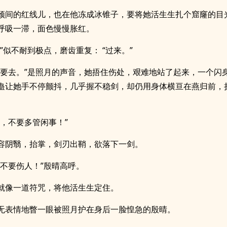
颈间的红线儿，也在他冻成冰锥子，要将她活生生扎个窟窿的目
呼吸一滞，面色慢慢胀红。
。”似不耐到极点，磨齿重复： “过来。”
不要去。”是照月的声音，她捂住伤处，艰难地站了起来，一个闪
蛊让她手不停颤抖，几乎握不稳剑，却仍用身体横亘在燕归前，
过，不要多管闲事！”
容阴翳，抬掌，剑刃出鞘，欲落下一剑。
，不要伤人！”殷晴高呼。
就像一道符咒，将他活生生定住。
无表情地瞥一眼被照月护在身后一脸惶急的殷晴。