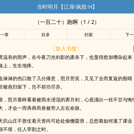
当时明月【江湖·疯批·H】
（一百二十）跑啊（1 / 2）
上一章
目录
封面
下一
〔加入书签〕
贯温吞的雨声，在今夜刀光剑影的肃杀下，也显得愈加嘈杂起来
脸上，生生地疼。
血淋淋的伤口散了几分痛意，照月苦笑，又见了去而复返的殷晴
若被燕归留下，岂不前功尽弃。
恨，照月垂眸看着被雨水浸湿的霁月剑，心底涌出一丝不甘与悔
大，才会一而再再而叁被旁人左右命脉。
天玑山庄不曾仗着天资尚可处处偷懒耍滑，总想着如何逃了课业
狈不堪，任人宰割之时。