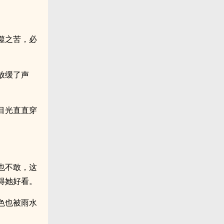
噬之苦，必
放缓了声
目光直直穿
也不敢，这
得她好看。
色也被雨水