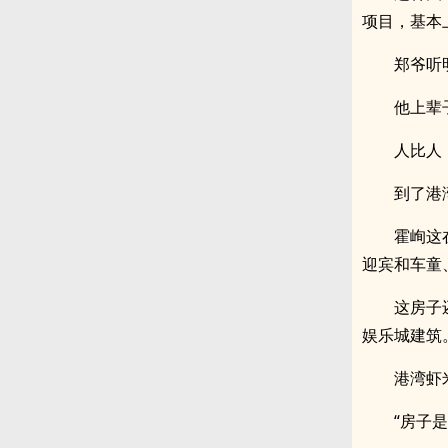
项目，基本
郑爷听
他上辈
人比人
到了港
霍峋这
迎宾和车童
这房子
娱乐城建筑
港湾虾
“房子