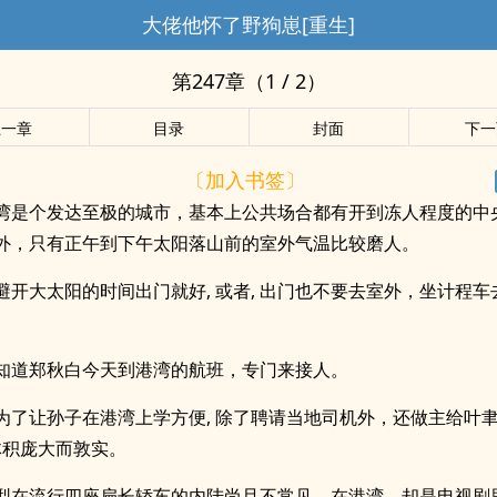
大佬他怀了野狗崽[重生]
第247章（1 / 2）
上一章
目录
封面
下一
〔加入书签〕
湾是个发达至极的城市，基本上公共场合都有开到冻人程度的中
外，只有正午到下午太阳落山前的室外气温比较磨人。
避开大太阳的时间出门就好, 或者, 出门也不要去室外，坐计程
。
知道郑秋白今天到港湾的航班，专门来接人。
为了让孙子在港湾上学方便, 除了聘请当地司机外，还做主给叶
体积庞大而敦实。
型在流行四座扁长轿车的内陆尚且不常见，在港湾，却是电视剧