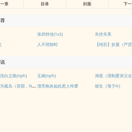
上一章
目录
封面
下一
推荐
张武特佳(1v2)
失控关系
笔
人不弱智时
小说
白之路(nph)
玉娘(nph)
湖底（强制爱亲父
我们如何成为孤岛（异国，NPH）
漂亮炮灰如此惹人怜爱
彼生［母子H］