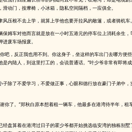
，滑动门，按摩椅，小冰箱，隐私空间隔档，一应俱全。
聿风压根不去上学，就算上学他也要开拉风的敞篷，或者骑机车
辆保姆车对他而言就是放在一小时五港元的停车位上消耗余生，
押进废车场报废。
给你吧，反正我也用不到。你这身子，坐这样的车出门去哪方便
他是内陆人，到这里打工的，会说普通话。”叶少爷非常有即将成为
小子除了不爱学习，不爱做正事，心眼和德行放在豪门子弟中，
。
谢谢你了。”郑秋白原本想着租一辆车，他最多在港湾待半年，租
已经盘算着在港湾过日子的霍少爷都开始挑选临安湾的独栋别墅