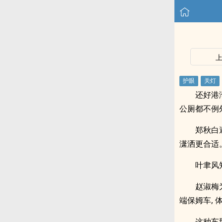
还好港
公厕都不例
郑秋白
潇洒更合适
叶聿风
赵淑梅
端保姆车, 
这种车