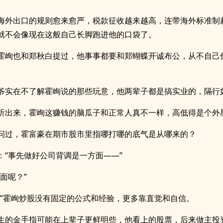
海外出口的规则愈来愈严，税款征收越来越高，连带海外标准制
就不会像现在这般自己长脚跑进他的口袋了。
霍峋也和郑秋白提过，他事事都要和郑蝴蝶开诚布公，从不自己
爷实在不了解霍峋说的那些玩意，他两辈子都是搞实业的，隔行
听出来，霍峋这赚钱的脑瓜子和正常人真不一样，高低得是个外
问过，霍富豪在期市股市里指哪打哪的底气是从哪来的？
：“事先做好公司背调是一方面——”
面呢？”
。”霍峋炒股没有固定的公式和经验，更多靠直觉和自信。
生的金手指可能在上辈子更鲜明些，他看上的股票，后来做主投