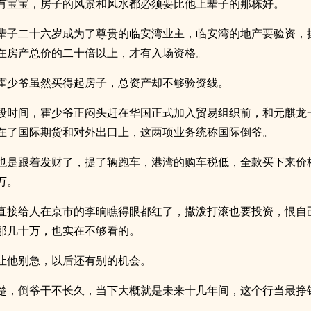
有宝宝，房子的风景和风水都必须要比他上辈子的那栋好。
辈子二十六岁成为了尊贵的临安湾业主，临安湾的地产要验资，
在房产总价的二十倍以上，才有入场资格。
霍少爷虽然买得起房子，总资产却不够验资线。
段时间，霍少爷正闷头赶在华国正式加入贸易组织前，和元麒龙
在了国际期货和对外出口上，这两项业务统称国际倒爷。
也是跟着发财了，提了辆跑车，港湾的购车税低，全款买下来价
万。
直接给人在京市的李晌瞧得眼都红了，撒泼打滚也要投资，恨自
那几十万，也实在不够看的。
让他别急，以后还有别的机会。
楚，倒爷干不长久，当下大概就是未来十几年间，这个行当最挣