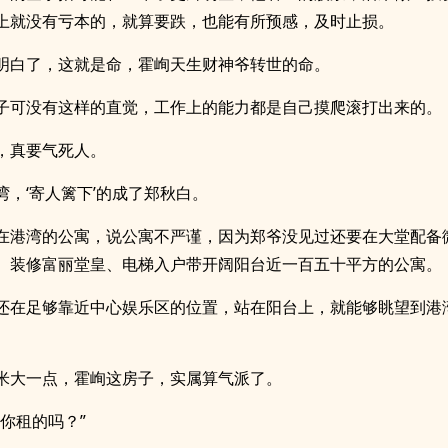
上就没有亏本的，就算要跌，也能有所预感，及时止损。
明白了，这就是命，霍峋天生财神爷转世的命。
子可没有这样的直觉，工作上的能力都是自己摸爬滚打出来的。
，真要气死人。
湾，‘寄人篱下’的成了郑秋白。
在港湾的公寓，说公寓不严谨，因为郑爷没见过还要在大堂配备
、装修富丽堂皇、电梯入户带开阔阳台近一百五十平方的公寓。
还在足够靠近中心娱乐区的位置，站在阳台上，就能够眺望到港
。
米大一点，霍峋这房子，实属算气派了。
是你租的吗？”