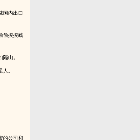
裁国内出口
偷偷摸摸藏
如隔山。
星人。
资的公司和