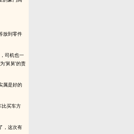
。
等放到零件
些，司机也一
‘舅舅’的责
实属是好的
车比买车方
了，这次有