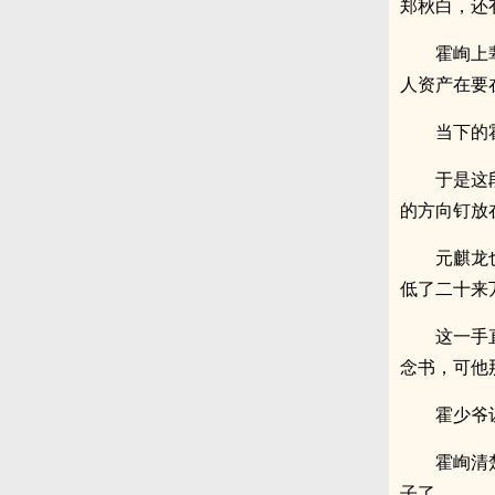
郑秋白，还
霍峋上
人资产在要
当下的
于是这
的方向钉放
元麒龙
低了二十来
这一手
念书，可他
霍少爷
霍峋清
子了。