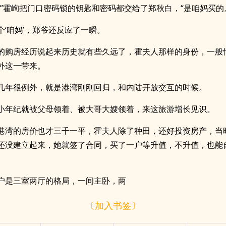
。”霍峋把门口密码锁的钥匙和密码都交给了郑秋白，“是咱妈买的
个‘咱妈’，郑爷还反应了一瞬。
的购房经历说起来历史就有些久远了，霍夫人那样的身份，一般
外这一带来。
几年很例外，就是港湾刚刚回归，和内陆开放交互的时候。
小年纪就被父母领着、被大哥大嫂领着，来这旅游增长见识。
港湾的房价也才三千一平，霍夫人除了种田，还好投资房产，当
还没建立起来，她就签了合同，买了一户等升值，不升值，也能
。
户是三室两厅的格局，一间主卧，两
〔加入书签〕