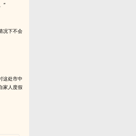
。”
情况下不会
时这处市中
自家人度假