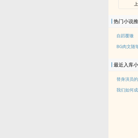
热门小说
自蹈覆辙
BG肉文随
最近入库
替身演员的洗