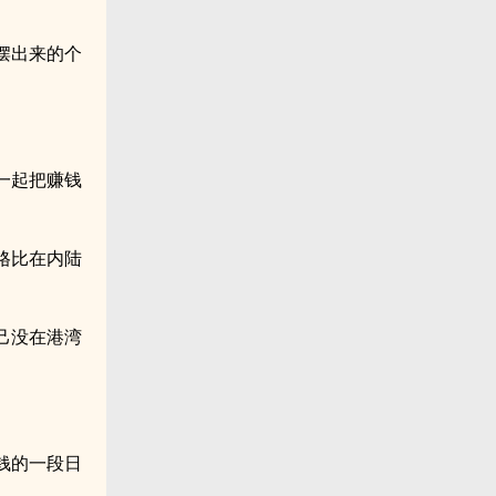
摆出来的个
一起把赚钱
格比在内陆
己没在港湾
钱的一段日