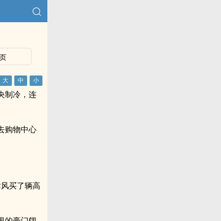
页
央制冷，连
车去购物中心
聿风买了辆高
里的豪门阔