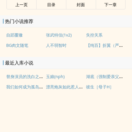
上一页
目录
封面
下一章
热门小说推荐
自蹈覆辙
张武特佳(1v2)
失控关系
【纯百】折翼（严厉上司是小鸟）
BG肉文随笔
人不弱智时
最近入库小说
替身演员的洗白之路(nph)
湖底（强制爱亲父女）
玉娘(nph)
我们如何成为孤岛（异国，NPH）
漂亮炮灰如此惹人怜爱
彼生［母子H］