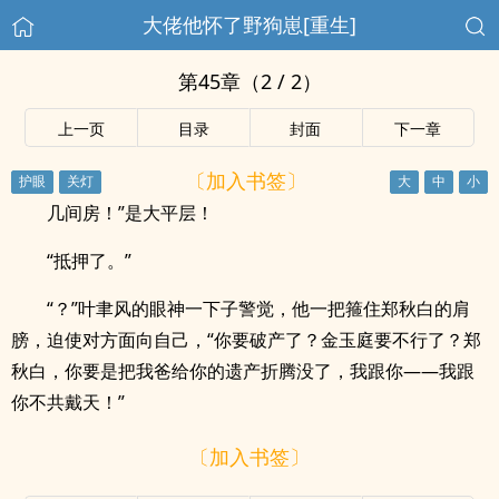
大佬他怀了野狗崽[重生]
第45章（2 / 2）
上一页
目录
封面
下一章
〔加入书签〕
几间房！”是大平层！
“抵押了。”
“？”叶聿风的眼神一下子警觉，他一把箍住郑秋白的肩
膀，迫使对方面向自己，“你要破产了？金玉庭要不行了？郑
秋白，你要是把我爸给你的遗产折腾没了，我跟你——我跟
你不共戴天！”
〔加入书签〕