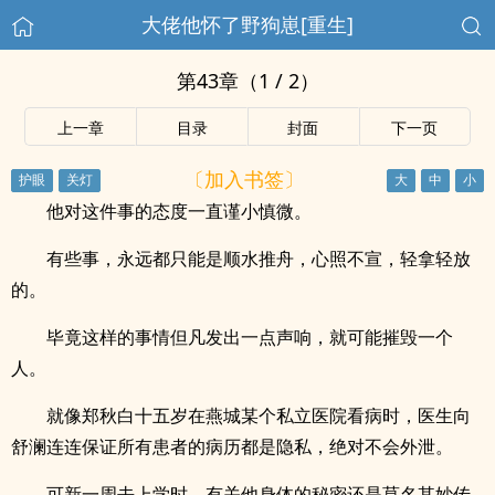
大佬他怀了野狗崽[重生]
第43章（1 / 2）
上一章
目录
封面
下一页
〔加入书签〕
他对这件事的态度一直谨小慎微。
有些事，永远都只能是顺水推舟，心照不宣，轻拿轻放
的。
毕竟这样的事情但凡发出一点声响，就可能摧毁一个
人。
就像郑秋白十五岁在燕城某个私立医院看病时，医生向
舒澜连连保证所有患者的病历都是隐私，绝对不会外泄。
可新一周去上学时，有关他身体的秘密还是莫名其妙传