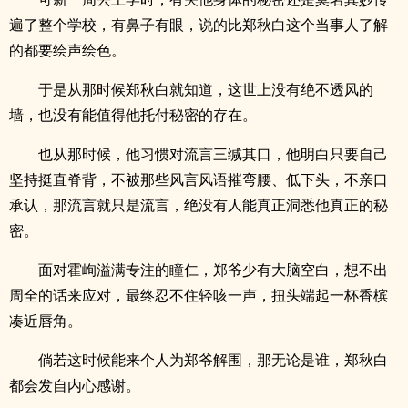
遍了整个学校，有鼻子有眼，说的比郑秋白这个当事人了解
的都要绘声绘色。
于是从那时候郑秋白就知道，这世上没有绝不透风的
墙，也没有能值得他托付秘密的存在。
也从那时候，他习惯对流言三缄其口，他明白只要自己
坚持挺直脊背，不被那些风言风语摧弯腰、低下头，不亲口
承认，那流言就只是流言，绝没有人能真正洞悉他真正的秘
密。
面对霍峋溢满专注的瞳仁，郑爷少有大脑空白，想不出
周全的话来应对，最终忍不住轻咳一声，扭头端起一杯香槟
凑近唇角。
倘若这时候能来个人为郑爷解围，那无论是谁，郑秋白
都会发自内心感谢。