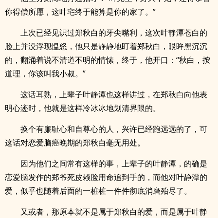
你得偿所愿，这叶宅终于能算是你的家了。”
上次已经见识过郑秋白的牙尖嘴利，这次叶静潭苍白的
脸上并没浮现愠怒，他只是静静地盯着郑秋白，眼眸黑沉沉
的，翻涌着说不清道不明的情愫，终于，他开口：“秋白，按
道理，你该叫我小叔。”
这话耳熟，上辈子叶静潭也这样讲过，在郑秋白向他表
明心迹时，他就是这样冷冰冰地划清界限的。
换个有廉耻心和自尊心的人，兴许已经跑远远的了，可
这话对恋爱脑癌晚期的郑秋白毫无用处。
因为他们之间常有这样的事，上辈子的叶静潭，的确是
恋爱脑发作的郑爷死皮赖脸用命追到手的，而他对叶静潭的
爱，似乎也随着后面的一桩桩一件件彻底消磨殆尽了。
又或者，那原本就不是属于郑秋白的爱，而是属于叶静