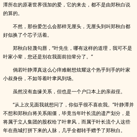
潭所在的原著世界强加的爱，它的来去，都不是由郑秋白说
的算的。
不然，那份爱怎么会那样无厘头，无厘头到叫郑秋白都
好似换了个芯子活着。
郑秋白轻蔑勾唇，“叶先生，哪有这样的道理，我可不是
叶家小辈，您还是别在我面前抬辈分了。”
倘若叶静潭真这么心痒难耐想炫耀这个热乎到手的叶家
小叔身份，不如等着叶聿风到场。
虽然没有血缘关系，但也是一个户口本上的亲叔侄。
“从上次见面我就想问了，你似乎很不喜欢我。”叶静潭并
不想和郑秋白将关系闹僵，毕竟当年叶长流的遗产划分，是
将属于立人集团的股权给了叶聿风，而属于叶长流个人这些
年在燕城打拼下来的人脉，几乎全都转手赠予了郑秋白。