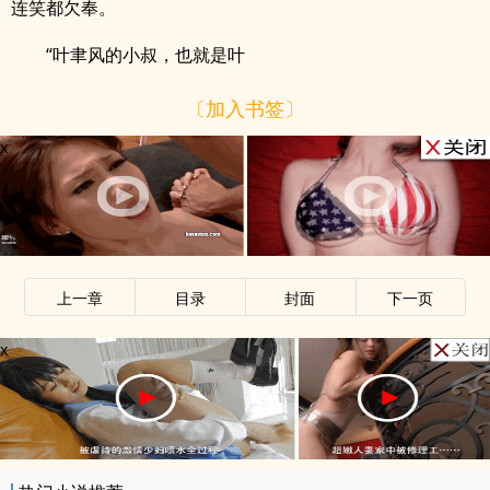
连笑都欠奉。
“叶聿风的小叔，也就是叶
〔加入书签〕
x
上一章
目录
封面
下一页
x