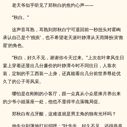
老天爷似乎听见了郑秋白的焦灼心声——
“秋白。”
这声音耳熟，耳熟到郑秋白宁可退回前一秒扭头对霍峋
承认自己是个‘残疾’，也不希望老天派叶静潭从天而降扮演‘救
星’的角色。
“秋白，好久不见，谢谢你今天过来。”上次在叶聿风生日
宴上穿着还显出几分廉价的叶静潭今时不同往日，人靠衣
装，定制的手工西装一上身，还真能看出几分前世养尊处优
久了的公子哥风采。
哪怕是在刚刚的小客厅，跟一众真从小众星捧月养出来
的少爷小姐落座一处，他也不显得半点落魄局促。
郑秋白有点牙酸，这难道就是男主角的独有光环吗？
他生分刻薄地打起招呼：“叶先生，好久不见，还得恭喜