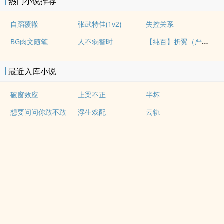
热门小说推荐
自蹈覆辙
张武特佳(1v2)
失控关系
【纯百】折翼（严厉上司是小鸟）
BG肉文随笔
人不弱智时
最近入库小说
破窗效应
上梁不正
半坏
想要问问你敢不敢
浮生戏配
云轨