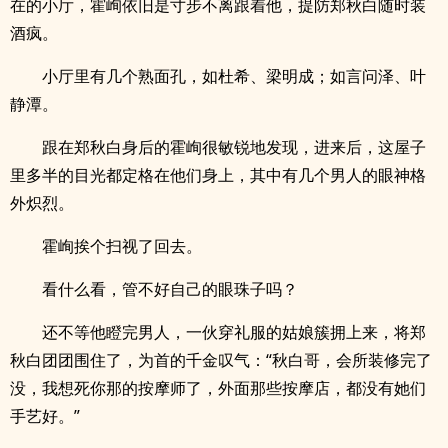
在的小厅，霍峋依旧是寸步不离跟着他，提防郑秋白随时装
酒疯。
小厅里有几个熟面孔，如杜希、梁明成；如言问泽、叶
静潭。
跟在郑秋白身后的霍峋很敏锐地发现，进来后，这屋子
里多半的目光都定格在他们身上，其中有几个男人的眼神格
外炽烈。
霍峋挨个扫视了回去。
看什么看，管不好自己的眼珠子吗？
还不等他瞪完男人，一伙穿礼服的姑娘簇拥上来，将郑
秋白团团围住了，为首的千金叹气：“秋白哥，会所装修完了
没，我想死你那的按摩师了，外面那些按摩店，都没有她们
手艺好。”