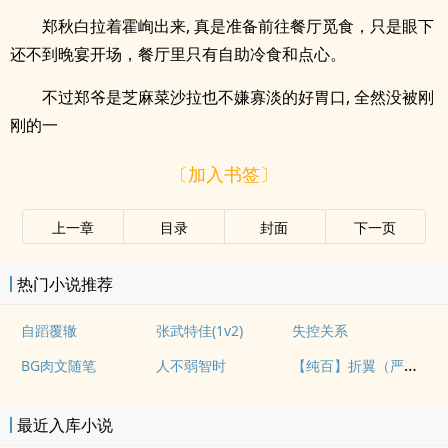
郑秋白拉着霍峋出来, 真是准备前往餐厅觅食，只是眼下
还不到晚宴开场，餐厅里只有自助冷食和点心。
不过郑爷是芝麻菜沙拉也不嫌寡淡的好胃口, 全然没被刚
刚的一
〔加入书签〕
上一章
目录
封面
下一页
热门小说推荐
自蹈覆辙
张武特佳(1v2)
失控关系
【纯百】折翼（严厉上司是小鸟）
BG肉文随笔
人不弱智时
最近入库小说