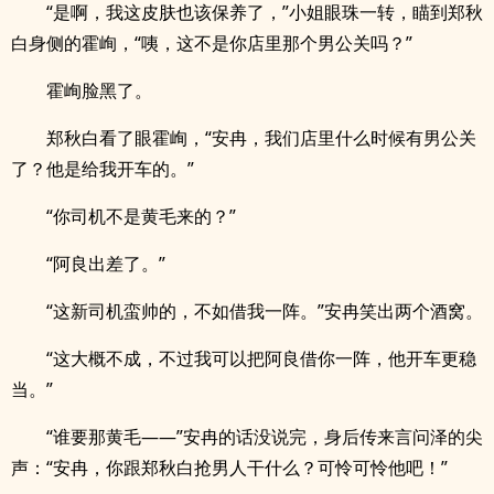
“是啊，我这皮肤也该保养了，”小姐眼珠一转，瞄到郑秋
白身侧的霍峋，“咦，这不是你店里那个男公关吗？”
霍峋脸黑了。
郑秋白看了眼霍峋，“安冉，我们店里什么时候有男公关
了？他是给我开车的。”
“你司机不是黄毛来的？”
“阿良出差了。”
“这新司机蛮帅的，不如借我一阵。”安冉笑出两个酒窝。
“这大概不成，不过我可以把阿良借你一阵，他开车更稳
当。”
“谁要那黄毛——”安冉的话没说完，身后传来言问泽的尖
声：“安冉，你跟郑秋白抢男人干什么？可怜可怜他吧！”