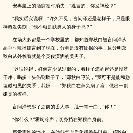
安冉脸上的酒窝顿时消失，“姓言的，你发神经？”
“我实话实说啊，”许久不见，言问泽还是老样子，只是眼
神愈发尖刻，“他不就是缺男人的身子吗？”
在场大多都是一个学校里的，都知道郑秋白被言问泽从
高中时散播谣言到了现在，分明是没有证据的事，且分明郑
秋白从外貌看就是个英俊潇洒的美男子。
“这话说得，好像言少见过似的，看样子您的胃还是没洗
干净，喝多上头伤到脑子了，”郑秋白哼笑，“我可不是能和您
坦诚相见的关系，我嫌——”郑秋白在鼻尖扇了扇，做出一副
嫌臭的模样。
言问泽想起了之前的丢人事，脸一青一白，“你！”
“你什么？”霍峋冷声，切身挡在郑秋白身前。
察觉霍峋的恼火，在他怨气实质化挥拳头以前，郑秋白