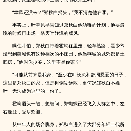
“聿风还没来？”郑秋白摇头，“我不清楚他在哪。”
事实上，叶聿风早告知过郑秋白他幼稚的计划，他要最
晚的时候再出场，杀灭叶静潭的威风。
瞒住叶伯，郑秋白带着霍峋往里走，轻车熟路，霍少爷
没想到燕城也有这种档次的小庄园，他当燕城的城郊都是土
胚房，“他叫你少爷，这里不是你家？”
“可能从前算是我家。”至少在叶长流和舒澜恩爱的日子，
这里是郑秋白的家，但是树倒猢狲散，更何况郑秋白不姓
叶，无法成为这里的一份子。
霍峋眉头一皱，想细问，郑蝴蝶已经飞入人群之中，左
右逢源，受尽欢迎。
从中年人的场合脱身，郑秋白进入了大部分年轻二代所