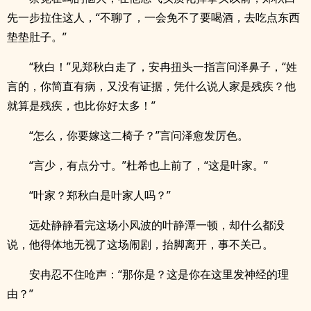
先一步拉住这人，“不聊了，一会免不了要喝酒，去吃点东西
垫垫肚子。”
“秋白！”见郑秋白走了，安冉扭头一指言问泽鼻子，“姓
言的，你简直有病，又没有证据，凭什么说人家是残疾？他
就算是残疾，也比你好太多！”
“怎么，你要嫁这二椅子？”言问泽愈发厉色。
“言少，有点分寸。”杜希也上前了，“这是叶家。”
“叶家？郑秋白是叶家人吗？”
远处静静看完这场小风波的叶静潭一顿，却什么都没
说，他得体地无视了这场闹剧，抬脚离开，事不关己。
安冉忍不住呛声：“那你是？这是你在这里发神经的理
由？”