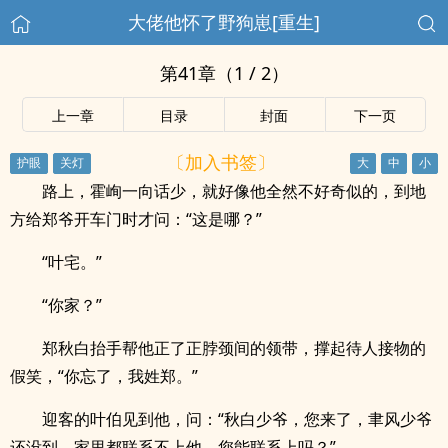
大佬他怀了野狗崽[重生]
第41章（1 / 2）
上一章
目录
封面
下一页
〔加入书签〕
路上，霍峋一向话少，就好像他全然不好奇似的，到地
方给郑爷开车门时才问：“这是哪？”
“叶宅。”
“你家？”
郑秋白抬手帮他正了正脖颈间的领带，撑起待人接物的
假笑，“你忘了，我姓郑。”
迎客的叶伯见到他，问：“秋白少爷，您来了，聿风少爷
还没到，家里都联系不上他，您能联系上吗？”