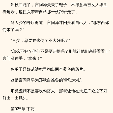
郑秋白跑了，言问泽失去了靶子，不愿意再被女人堆围
着炮轰，也扭头带着自己那一伙跟班走了。
到人少的外厅甬道，言问泽才回头看自己人，“那东西你
们带了吗？”
“言少，您要在这使？不大好吧？”
“怎么不好？他们不是要证据吗？那就让他们亲眼看看！”
言问泽伸手，“拿来！”
狗腿子只好从裤兜里掏出两个蓝色的药片。
这是言问泽早为郑秋白准备的‘雪耻大礼’。
那狐狸精不是喜欢勾搭人，那就让他在大庭广众之下好
好出一出风头。
第025章 下药