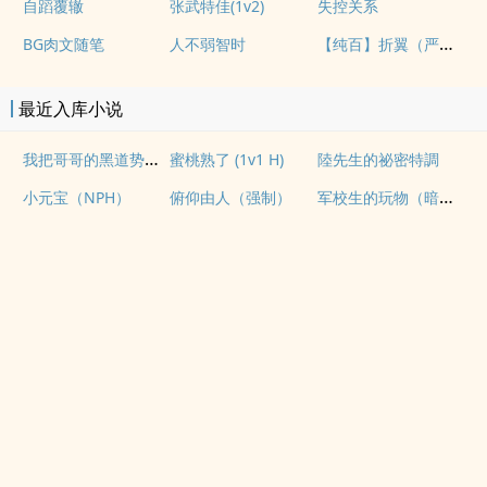
自蹈覆辙
张武特佳(1v2)
失控关系
【纯百】折翼（严厉上司是小鸟）
BG肉文随笔
人不弱智时
最近入库小说
我把哥哥的黑道势力睡了（np 含骨科 全免）
蜜桃熟了 (1v1 H)
陸先生的祕密特調
军校生的玩物（暗黑NPH）
小元宝（NPH）
俯仰由人（强制）