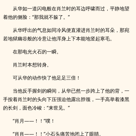
从华如一道闪电般在肖兰时的耳边呼啸而过，平静地望
着他的侧脸：“那我就不躲了。”
从华呼出的气息如同冷风便直灌进肖兰时的耳朵，那宛
若地狱幽谷般的冷意让他浑身上下本能地竖起寒毛。
在那电光火石的一瞬。
肖兰时本想转身。
可从华的动作快了他足足三倍！
当他反手握剑的瞬间，从华已然一步跨上了他的背，一
手按着肖兰时的头向下压强迫他露出脖颈，一手高举着漆黑
的长剑，面色冷峻：“来世见。”
“肖月——！！”噗！
“肖肖——！！”小石头痛苦地闭上了眼睛。