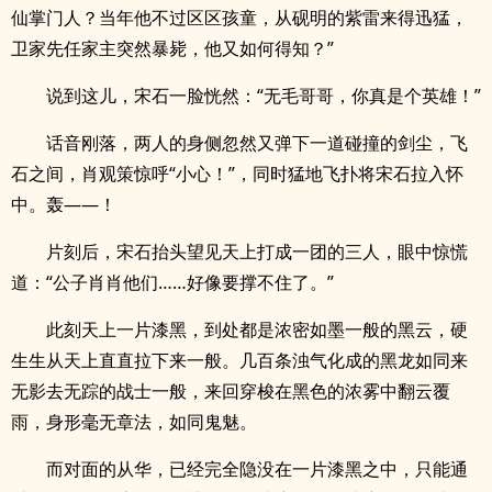
仙掌门人？当年他不过区区孩童，从砚明的紫雷来得迅猛，
卫家先任家主突然暴毙，他又如何得知？”
说到这儿，宋石一脸恍然：“无毛哥哥，你真是个英雄！”
话音刚落，两人的身侧忽然又弹下一道碰撞的剑尘，飞
石之间，肖观策惊呼“小心！”，同时猛地飞扑将宋石拉入怀
中。轰——！
片刻后，宋石抬头望见天上打成一团的三人，眼中惊慌
道：“公子肖肖他们……好像要撑不住了。”
此刻天上一片漆黑，到处都是浓密如墨一般的黑云，硬
生生从天上直直拉下来一般。几百条浊气化成的黑龙如同来
无影去无踪的战士一般，来回穿梭在黑色的浓雾中翻云覆
雨，身形毫无章法，如同鬼魅。
而对面的从华，已经完全隐没在一片漆黑之中，只能通