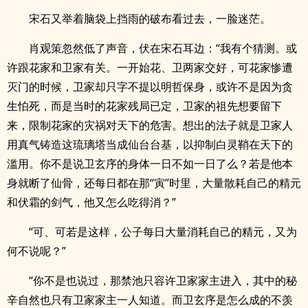
宋石又举着脑袋上挡雨的破布看过去，一脸迷茫。
肖观策忽然低了声音，伏在宋石耳边：“我有个猜测。或
许跟花家和卫家有关。一开始花、卫两家交好，可花家惨遭
灭门的时候，卫家却只字不提以明哲保身，或许不是因为贪
生怕死，而是当时的花家残局已定，卫家的祖先想要留下
来，限制花家的灾祸对天下的危害。想出的法子就是卫家人
用真气铸造这琉璃塔当成仙台台基，以抑制白灵鞘在天下的
滥用。你不是说卫玄序的身体一日不如一日了么？若是他本
身就断了仙骨，还每日都在那“寅”时里，大量散耗自己的精元
和伏霜的剑气，他又怎么吃得消？”
“可、可若是这样，公子每日大量消耗自己的精元，又为
何不说呢？”
“你不是也说过，那禁池只容许卫家家主进入，其中的秘
辛自然也只有卫家家主一人知道。而卫玄序是怎么成的不羡