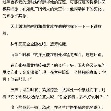
过黑色雾云的流动勉强辨得他的踪迹。可那踪迹闪得极快又
极其细微，在如此广阔偌大的天空中，他闪动留下的变化，
简直微乎其微。
天上瓢泼的酸雨和黑龙就在他的指挥下一下一下进攻
着。
从华完完全全隐在暗。运筹帷幄。
而肖兰时和卫玄序只能在明处和黑龙缠斗。连连后退。
在几张被黑龙啃咬殆尽了的金符下头，卫玄序又从腕间
甩动几张，金光猛然乍现，在空中照出一个模糊的身形：“肖
月！他在那儿！”
应声，肖兰时双手紧握惊蛰，从高处一个纵跳而下，对
着卫玄序金符标记的位置大喊：“你总躲着，多不好玩啊？！”
底下的身影一顿，忽然，在肖兰时快要触碰他的瞬间。