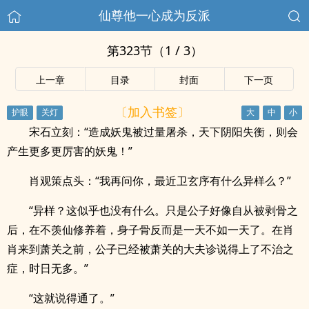
仙尊他一心成为反派
第323节（1 / 3）
上一章
目录
封面
下一页
〔加入书签〕
宋石立刻：“造成妖鬼被过量屠杀，天下阴阳失衡，则会
产生更多更厉害的妖鬼！”
肖观策点头：“我再问你，最近卫玄序有什么异样么？”
“异样？这似乎也没有什么。只是公子好像自从被剥骨之
后，在不羡仙修养着，身子骨反而是一天不如一天了。在肖
肖来到萧关之前，公子已经被萧关的大夫诊说得上了不治之
症，时日无多。”
“这就说得通了。”