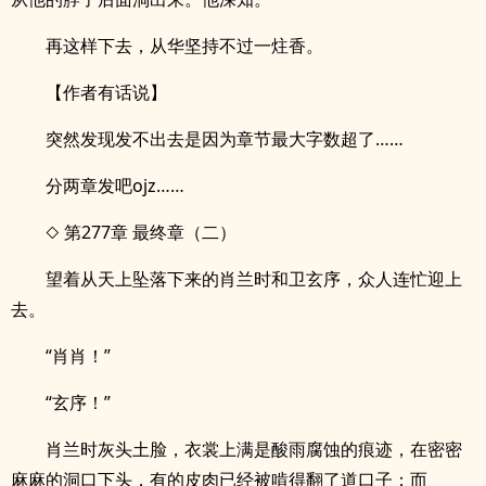
再这样下去，从华坚持不过一炷香。
【作者有话说】
突然发现发不出去是因为章节最大字数超了……
分两章发吧ojz……
◇ 第277章 最终章（二）
望着从天上坠落下来的肖兰时和卫玄序，众人连忙迎上
去。
“肖肖！”
“玄序！”
肖兰时灰头土脸，衣裳上满是酸雨腐蚀的痕迹，在密密
麻麻的洞口下头，有的皮肉已经被啃得翻了道口子；而