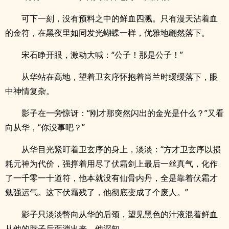
可下一刻，没有预料之中的鲜血四溅。只有漫天沾着血
的金符，在黑夜里如同发光蝴蝶一样，优雅地翩然落下。
宋石睁开眼，激动大喊：“公子！那是公子！”
从华站在高地，望着卫玄序怀抱着肖兰时缓缓落下，眼
中神情复杂。
影子在一旁惊讶：“刚才那突然闪出的金光是什么？”又看
向从华，“你没事吧？”
从华目光紧盯着卫玄序的身上，淡淡：“方才卫玄序以损
耗元神为代价，强撑着用尽了伏霜剑上最后一丝真气，化作
了一千零一十道符，他本就没有仙骨内丹，全是靠着伏霜才
勉强运气。这下伏霜残了，他彻底变成了个废人。”
影子只淡淡瞥向从华的后颈，望见黑色的汁液混着鲜血
从他的脖子后面淌出来。他深知。