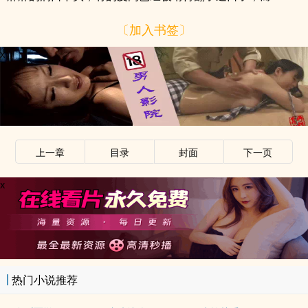
〔加入书签〕
x
上一章
目录
封面
下一页
x
热门小说推荐