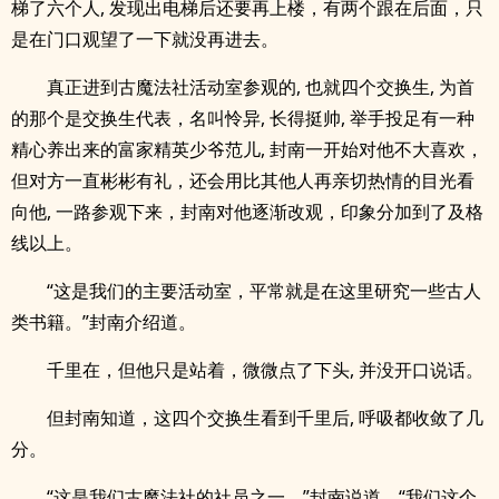
梯了六个人, 发现出电梯后还要再上楼，有两个跟在后面，只
是在门口观望了一下就没再进去。
真正进到古魔法社活动室参观的, 也就四个交换生, 为首
的那个是交换生代表，名叫怜异, 长得挺帅, 举手投足有一种
精心养出来的富家精英少爷范儿, 封南一开始对他不大喜欢，
但对方一直彬彬有礼，还会用比其他人再亲切热情的目光看
向他, 一路参观下来，封南对他逐渐改观，印象分加到了及格
线以上。
“这是我们的主要活动室，平常就是在这里研究一些古人
类书籍。”封南介绍道。
千里在，但他只是站着，微微点了下头, 并没开口说话。
但封南知道，这四个交换生看到千里后, 呼吸都收敛了几
分。
“这是我们古魔法社的社员之一。”封南说道，“我们这个