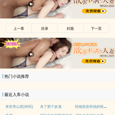
上一章
目录
封面
下一页
x
热门小说推荐
最近入库小说
怪物崽崽和他的怪物监护人
兽世养山君[种田]
杀了那个妖鬼