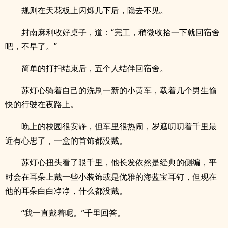
规则在天花板上闪烁几下后，隐去不见。
封南麻利收好桌子，道：“完工，稍微收拾一下就回宿舍
吧，不早了。”
简单的打扫结束后，五个人结伴回宿舍。
苏灯心骑着自己的洗刷一新的小黄车，载着几个男生愉
快的行驶在夜路上。
晚上的校园很安静，但车里很热闹，岁遮叨叨着千里最
近有心思了，一盒的首饰都没戴。
苏灯心扭头看了眼千里，他长发依然是经典的侧编，平
时会在耳朵上戴一些小装饰或是优雅的海蓝宝耳钉，但现在
他的耳朵白白净净，什么都没戴。
“我一直戴着呢。”千里回答。