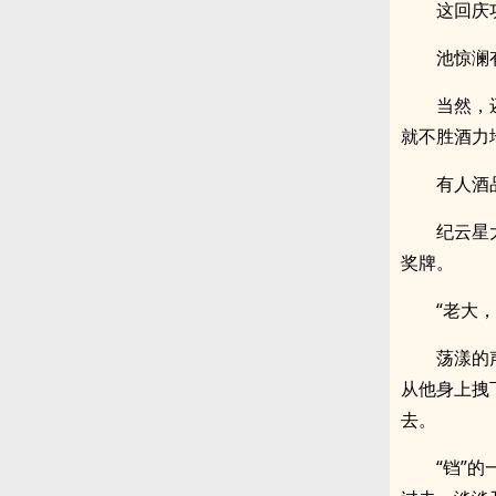
这回庆
池惊澜
当然，
就不胜酒力
有人酒
纪云星
奖牌。
“老大
荡漾的
从他身上拽
去。
“铛”