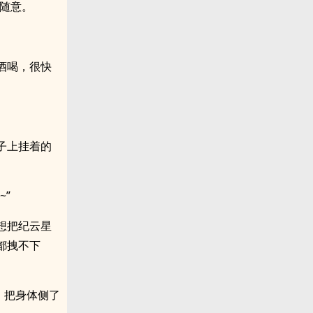
喝随意。
酒喝，很快
。
子上挂着的
”
想把纪云星
都拽不下
，把身体侧了