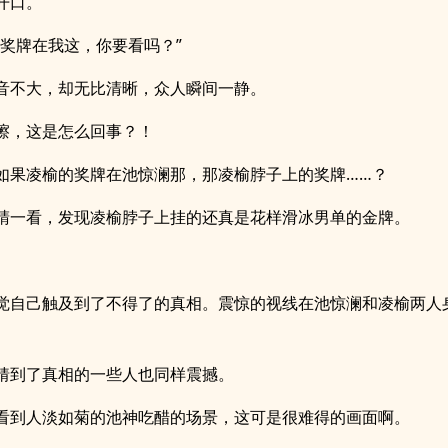
开口。
的奖牌在我这，你要看吗？”
音不大，却无比清晰，众人瞬间一静。
擦，这是怎么回事？！
如果凌榆的奖牌在池惊澜那，那凌榆脖子上的奖牌……？
睛一看，发现凌榆脖子上挂的还真是花样滑冰男单的金牌。
觉自己触及到了不得了的真相。震惊的视线在池惊澜和凌榆两人
猜到了真相的一些人也同样震撼。
看到人淡如菊的池神吃醋的场景，这可是很难得的画面啊。