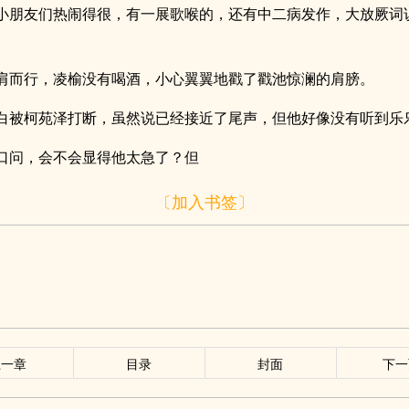
小朋友们热闹得很，有一展歌喉的，还有中二病发作，大放厥词
肩而行，凌榆没有喝酒，小心翼翼地戳了戳池惊澜的肩膀。
白被柯苑泽打断，虽然说已经接近了尾声，但他好像没有听到乐
口问，会不会显得他太急了？但
〔加入书签〕
上一章
目录
封面
下一