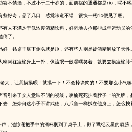
功宴不禁酒，不过小于二十岁的，面前摆的通通都是rio，喝不
有些好奇，品了几口，感觉味道不错，很快一瓶rio便见了底。
还有人不满足于低浓度酒精饮料，好奇地去抢那些成年运动员的
地倒了。
品好，钻桌子底下倒头就是睡，还有些人则是被酒精解放了天性
大喇喇往凌榆身上一扑，像流氓一般嘿嘿笑着，就要去摸凌榆脖
，老大，让我摸摸呗！就摸一下！不会掉块肉的！不要那么小气嘛~
声音引来了众人意味不明的视线，凌榆死死护着脖子上的奖牌，
下去，怎奈何这小子不讲武德，八爪鱼一样扒在他身上，怎么拽
的一声，池惊澜把手中的酒杯搁到了桌子上，戳了戳纪云星的肩膀