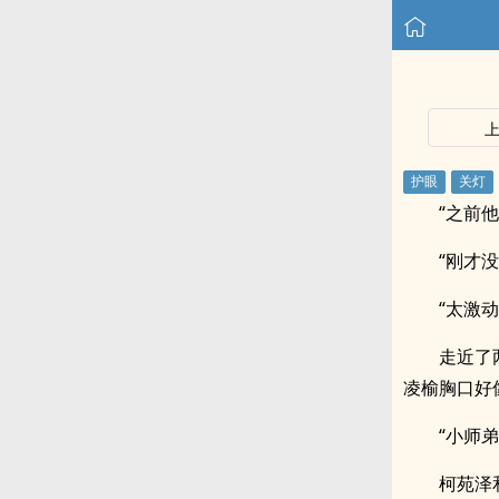
“之前
“刚才
“太激动
走近了
凌榆胸口好
“小师
柯苑泽