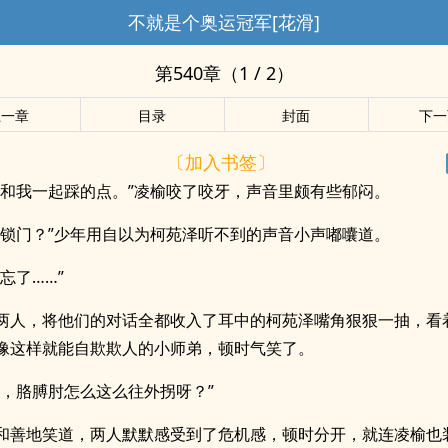
不就是个奥运冠军[花滑]
第540章（1 / 2）
上一章
目录
封面
下一
〔加入书签〕
他和我一起踩的点。”凌榆咬了咬牙，声音里颇有些郁闷。
没锁门？”少年用自以为柯苑泽听不到的声音小声嘟囔道。
忘了……”
两人，将他们的对话全都收入了耳中的柯苑泽嘴角狠狠一抽，看
像这样就能自欺欺人的小师弟，顿时气笑了。
弟，胳膊肘怎么这么往外拐呀？”
和善地笑道，两人默默感受到了危机感，顿时分开，就连凌榆也