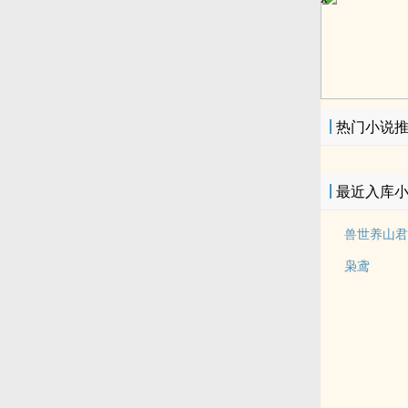
热门小说
最近入库
兽世养山君
枭鸢