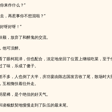
？你来作什么？”
回去，再惹事你不想混啦？”
？好呀好呀！”
扶额，放弃了和醉鬼的交流。
，他可没醉。
看了眼柯苑泽，但也配合，淡定地坐回了位置上继续吃菜，至于
过了味，乐成了傻子。
差不多，人也倒了大半，庆功宴由陈志国发言收了尾，散场时大
，互相搀扶着往外走。
明星稀，是个绝佳的好天气。
和凌榆默契地慢慢走到了队伍的最末尾。