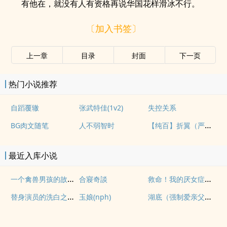
有他在，就没有人有资格再说华国花样滑冰不行。
〔加入书签〕
上一章
目录
封面
下一页
热门小说推荐
自蹈覆辙
张武特佳(1v2)
失控关系
【纯百】折翼（严厉上司是小鸟）
BG肉文随笔
人不弱智时
最近入库小说
一个禽兽男孩的故事（母子乱伦）
救命！我的厌女症总裁不仅碰瓷还装秒(调教高H 1v1)
合寢奇談
替身演员的洗白之路(nph)
湖底（强制爱亲父女）
玉娘(nph)