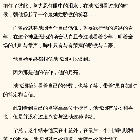
抱住了彼此，努力忍住眼中的泪水，在池惊澜看过来的时
候，朝他扬起了一个最灿烂骄傲的笑容……
而曾经就将池澜当作自己偶像，誓要践行他的道路的青
年，在这个神圣无比的场合认真且专注地看着少年，听着全
场的尖叫与掌声，眸中只有与有荣焉的骄傲与自豪。
他自始至终都相信池惊澜可以做到。
因为那是他的信仰，他的月亮。
池惊澜抬头看着自己的分数，也笑了笑，带着“果真如此”
的笃定和自信。
此刻看到自己的名字高高位于榜首，池惊澜有放松和喜
悦，但是并没有过度兴奋与激动这种情绪。
毕竟，这个结果他实在不意外，在最后一个四周跳顺利
落冰的时候，池惊澜就已经知道，金牌已经属于他了。