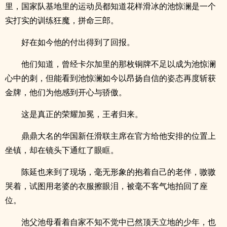
里，国家队基地里的运动员都知道花样滑冰的池惊澜是一个
实打实的训练狂魔，拼命三郎。
好在如今他的付出得到了回报。
他们知道，曾经卡尔加里的那枚铜牌不足以成为池惊澜
心中的刺，但能看到池惊澜如今以昂扬自信的姿态再度斩获
金牌，他们为他感到开心与骄傲。
这是真正的荣耀加冕，王者归来。
鼎鼎大名的华国新任滑联主席在官方给他安排的位置上
坐镇，却在镜头下通红了眼眶。
陈延也来到了现场，毫无形象的抱着自己的老伴，嗷嗷
哭着，试图用老婆的衣服擦眼泪，被毫不客气地拍回了座
位。
池父池母看着自家不知不觉中已然顶天立地的少年，也