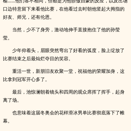
榆……他们各不相同，但都是为他骄傲自豪的反应，以及出场
口边特意留下来看他比赛，在他看过去时朝他竖起大拇指的
好友、师兄，还有伦恩。
当然，少不了身旁，激动地伸手直接抱住了他的孙莹
莹。
少年仰着头，眉眼突然弯出了好看的弧度，脸上绽放了
比赛结束之后最灿烂夺目的笑容。
重活一世，新朋旧友欢聚一堂，祝福他的荣耀加身，这
比拿到冠军开心多了。
最后，池惊澜朝着镜头和四周的观众席挥了挥手，起身
离了场。
也意味着这届冬奥会的花样滑冰男单比赛彻底落下了帷
幕。