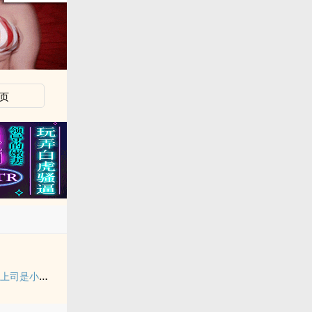
页
【纯百】折翼（严厉上司是小鸟）