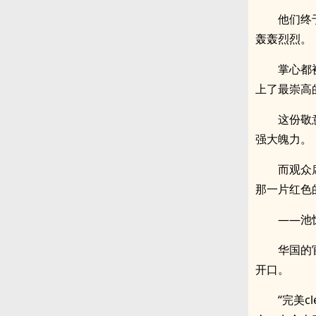
他们终
轰轰烈烈。
掌心都
上了最崇高
这份敬
强大魄力。
而观众
那一片红色
——池
华国的
开口。
“完美