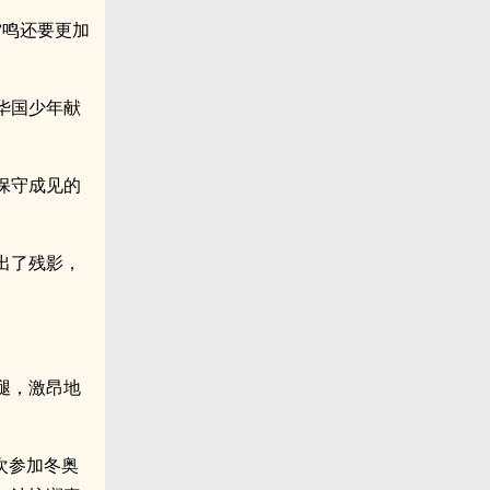
雷鸣还要更加
华国少年献
保守成见的
出了残影，
腿，激昂地
次参加冬奥