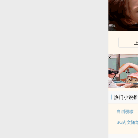
x
热门小说
自蹈覆辙
BG肉文随