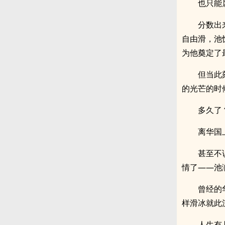
也只能
分数出
自由滑，池
为他奠定了
但当此
的光芒的时
多久了
离华国
甚至不
情了——池
曾经的
样滑冰就此
人生有