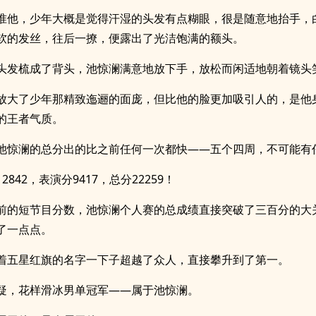
准他，少年大概是觉得汗湿的头发有点糊眼，很是随意地抬手，
软的发丝，往后一撩，便露出了光洁饱满的额头。
头发梳成了背头，池惊澜满意地放下手，放松而闲适地朝着镜头
放大了少年那精致迤逦的面庞，但比他的脸更加吸引人的，是他
的王者气质。
池惊澜的总分出的比之前任何一次都快——五个四周，不可能有
2842，表演分9417，总分22259！
前的短节目分数，池惊澜个人赛的总成绩直接突破了三百分的大
了一点点。
着五星红旗的名字一下子超越了众人，直接攀升到了第一。
疑，花样滑冰男单冠军——属于池惊澜。