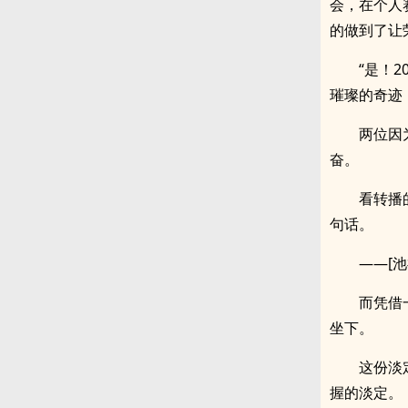
会，在个人
的做到了让
“是！
璀璨的奇迹
两位因
奋。
看转播
句话。
——[
而凭借
坐下。
这份淡
握的淡定。