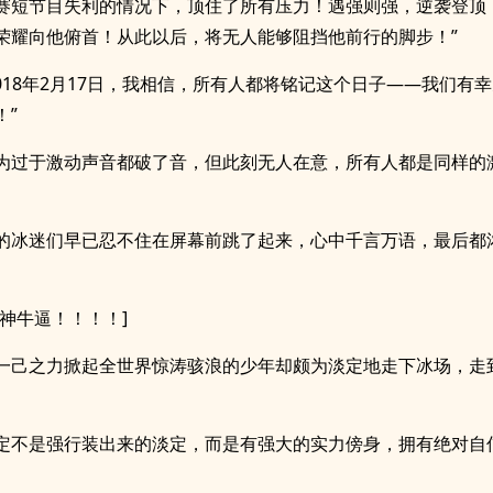
赛短节目失利的情况下，顶住了所有压力！遇强则强，逆袭登顶
荣耀向他俯首！从此以后，将无人能够阻挡他前行的脚步！”
2018年2月17日，我相信，所有人都将铭记这个日子——我们有
！”
为过于激动声音都破了音，但此刻无人在意，所有人都是同样的
的冰迷们早已忍不住在屏幕前跳了起来，心中千言万语，最后都
池神牛逼！！！！]
一己之力掀起全世界惊涛骇浪的少年却颇为淡定地走下冰场，走
定不是强行装出来的淡定，而是有强大的实力傍身，拥有绝对自