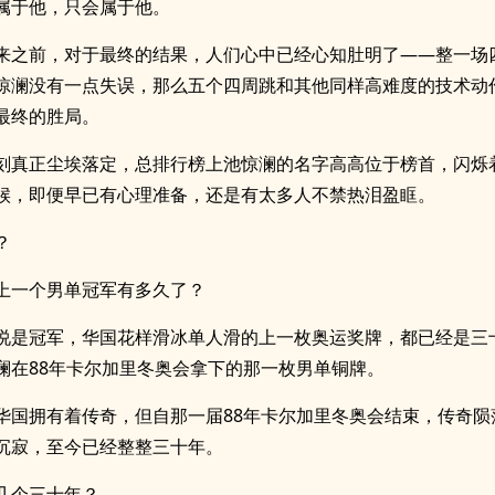
属于他，只会属于他。
来之前，对于最终的结果，人们心中已经心知肚明了——整一场
惊澜没有一点失误，那么五个四周跳和其他同样高难度的技术动
最终的胜局。
刻真正尘埃落定，总排行榜上池惊澜的名字高高位于榜首，闪烁
候，即便早已有心理准备，还是有太多人不禁热泪盈眶。
？
上一个男单冠军有多久了？
说是冠军，华国花样滑冰单人滑的上一枚奥运奖牌，都已经是三
澜在88年卡尔加里冬奥会拿下的那一枚男单铜牌。
华国拥有着传奇，但自那一届88年卡尔加里冬奥会结束，传奇陨
沉寂，至今已经整整三十年。
几个三十年？