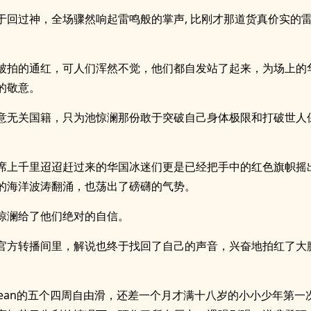
于回过神，全场骤然响起雷鸣般的掌声, 比刚才那道货真价实的
被拍的通红，可人们浑然不觉，他们都自发站了起来，为场上的
的敬意。
意无关国籍，只为池惊澜那份敢于突破自己身体极限和打破世人
席上千里迢迢赶过来的华国冰迷们更是已经把手中的红色旗帜摇
的海洋波涛翻涌，也荡出了磅礴的气势。
惊澜给了他们绝对的自信。
官方转播间里，解说也终于找回了自己的声音，兴奋地拍红了大
clean的五个四周自由滑，还差一个月才满十八岁的小小少年第一