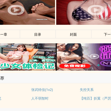
上一章
目录
封面
下一
推荐
张武特佳(1v2)
失控关系
笔
人不弱智时