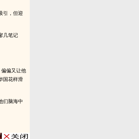
吸引，但迎
寥几笔记
，偏偏又让他
华国花样滑
他们脑海中