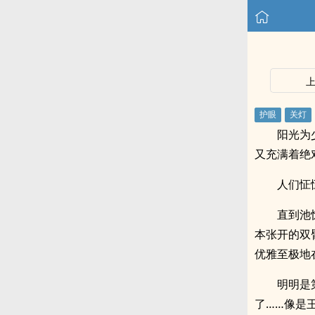
阳光为
又充满着绝
人们怔
直到池
本张开的双
优雅至极地
明明是
了……像是