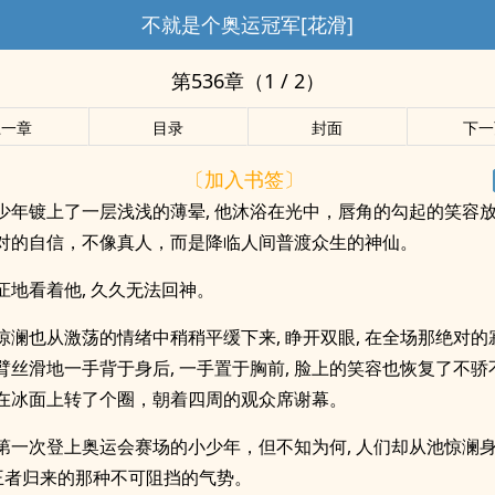
不就是个奥运冠军[花滑]
第536章（1 / 2）
上一章
目录
封面
下一
〔加入书签〕
少年镀上了一层浅浅的薄晕, 他沐浴在光中，唇角的勾起的笑容放
对的自信，不像真人，而是降临人间普渡众生的神仙。
怔地看着他, 久久无法回神。
惊澜也从激荡的情绪中稍稍平缓下来, 睁开双眼, 在全场那绝对的寂
臂丝滑地一手背于身后, 一手置于胸前, 脸上的笑容也恢复了不骄
在冰面上转了个圈，朝着四周的观众席谢幕。
第一次登上奥运会赛场的小少年，但不知为何, 人们却从池惊澜
王者归来的那种不可阻挡的气势。