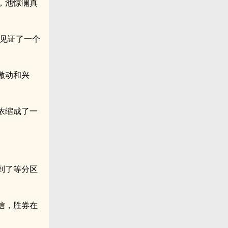
，池惊澜真
幸见证了一个
激动和兴
浓缩成了一
到了等分区
信，胜券在