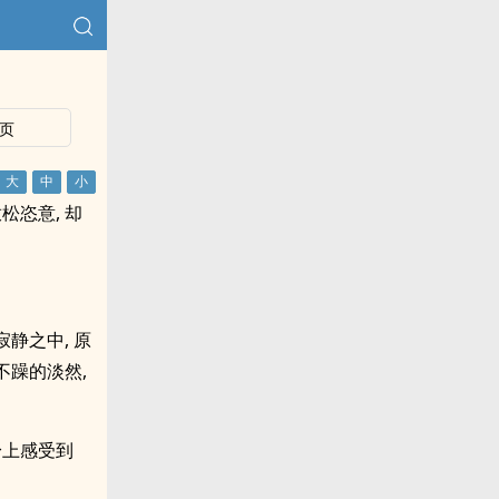
页
松恣意, 却
静之中, 原
不躁的淡然,
身上感受到