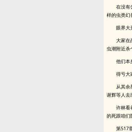
在没有
样的虫类幻
眼界大
大家在
虫潮附近杀
他们本
得亏大
从其余
谢辉等人去
许林看
的死跟咱们
第517