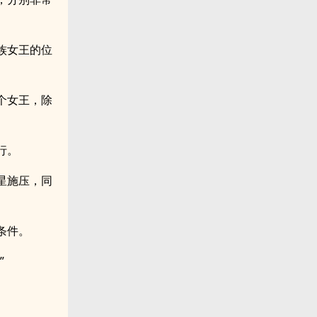
族女王的位
个女王，除
行。
星施压，同
条件。
”