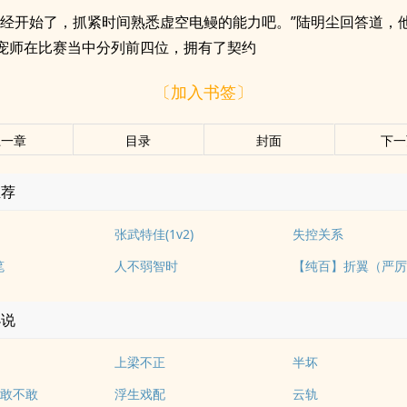
已经开始了，抓紧时间熟悉虚空电鳗的能力吧。”陆明尘回答道，
宠师在比赛当中分列前四位，拥有了契约
〔加入书签〕
上一章
目录
封面
下一
推荐
张武特佳(1v2)
失控关系
笔
人不弱智时
小说
上梁不正
半坏
敢不敢
浮生戏配
云轨