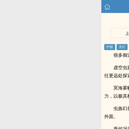
很多御
虚空虫
往更远处探
冥海雾
力，以极其
虫族幻
外面。
更何况