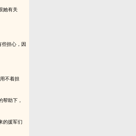
跟她有关
有些担心，因
定用不着担
的帮助下，
来的援军们