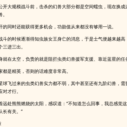
公开大规模战斗前，击杀的幻兽大部分都是空间蠕虫，现在换成
兽。
开的同时还能获得更多机会，功勋值从来都没有够用一说。
战斗的时候逐渐得知虫族女王身亡的消息，于是士气便越来越高
个三进三出。
身就在太空，负责的就是阻拦虫类幻兽援军支援、靠近蓝星的任
家都是精英，否则的话难度非常高。
星球飞过来的虫类幻兽实力都不弱，其中甚至还有九阶幻兽，需
应对才行。
着远处熊熊燃烧的太阳，感叹道：“不知道怎么回事，我总感觉
队长有关。”
章