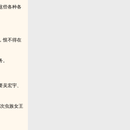
这些各种各
，恨不得在
务。
要吴宏宇、
这次虫族女王