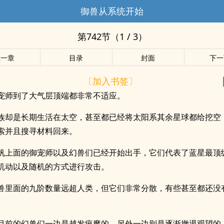
御兽从系统开始
第742节（1 / 3）
上一章
目录
封面
下一
〔加入书签〕
宠师到了大气层顶端都非常不适应。
族却是长期生活在太空，甚至都已经将太阳系其余星球都给挖空
索并且搜寻材料回来。
帆上面的御宠师以及幻兽们已经开始出手，它们代表了蓝星最顶
机动以及随机的方式进行攻击。
兽里面的九阶数量远超人类，但它们非常分散，有些甚至都还没
目前的幻兽们一边是越发疯魔的，另外一边则是逐渐撤退观望的