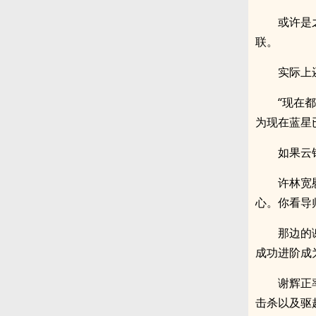
或许是
联。
实际上
“现在
为现在蓝星
如果云
许林宽
心。你看导
那边的
成功进阶成
谢辉正
击杀以及驱