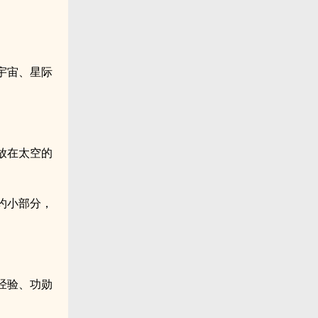
宇宙、星际
放在太空的
约小部分，
经验、功勋