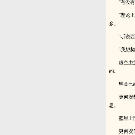
“有没
“理论
多。”
“听说
“我想
虚空虫
约。
毕竟已
更何况
息。
蓝星上
更何况