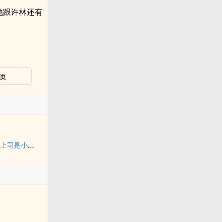
他跟许林还有
页
【纯百】折翼（严厉上司是小鸟）