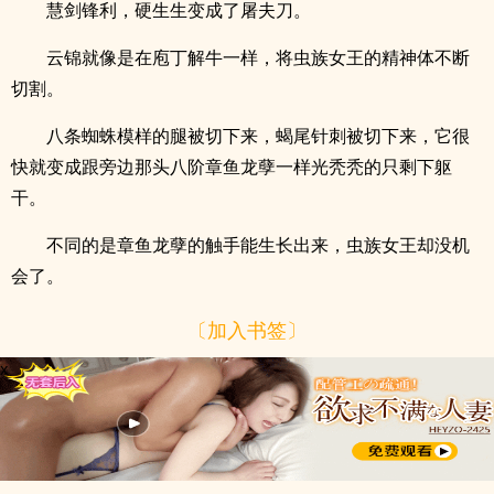
慧剑锋利，硬生生变成了屠夫刀。
云锦就像是在庖丁解牛一样，将虫族女王的精神体不断
切割。
八条蜘蛛模样的腿被切下来，蝎尾针刺被切下来，它很
快就变成跟旁边那头八阶章鱼龙孽一样光秃秃的只剩下躯
干。
不同的是章鱼龙孽的触手能生长出来，虫族女王却没机
会了。
〔加入书签〕
x