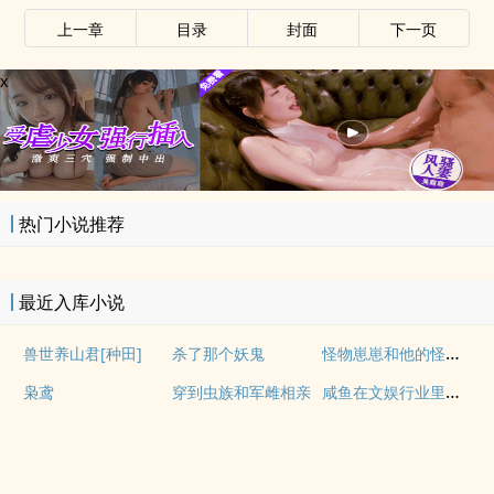
上一章
目录
封面
下一页
x
热门小说推荐
最近入库小说
怪物崽崽和他的怪物监护人
兽世养山君[种田]
杀了那个妖鬼
咸鱼在文娱行业里疯狂内卷
枭鸢
穿到虫族和军雌相亲