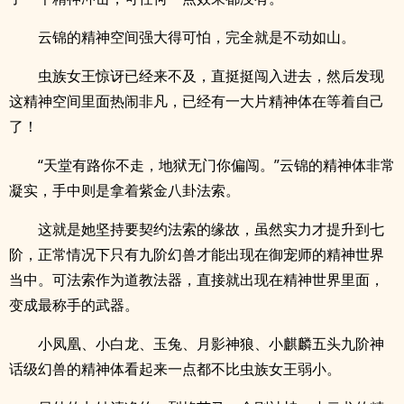
云锦的精神空间强大得可怕，完全就是不动如山。
虫族女王惊讶已经来不及，直挺挺闯入进去，然后发现
这精神空间里面热闹非凡，已经有一大片精神体在等着自己
了！
“天堂有路你不走，地狱无门你偏闯。”云锦的精神体非常
凝实，手中则是拿着紫金八卦法索。
这就是她坚持要契约法索的缘故，虽然实力才提升到七
阶，正常情况下只有九阶幻兽才能出现在御宠师的精神世界
当中。可法索作为道教法器，直接就出现在精神世界里面，
变成最称手的武器。
小凤凰、小白龙、玉兔、月影神狼、小麒麟五头九阶神
话级幻兽的精神体看起来一点都不比虫族女王弱小。