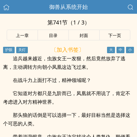
御兽从系统开始
第741节（1 / 3）
上一章
目录
封面
下一页
〔加入书签〕
追兵越来越近，虫族女王一发狠，然后竟然放弃了逃
离，主动调转方向朝小凤凰这边飞过来。
在战斗力上面打不过，精神领域呢？
它知道对方都只是九阶而已，凤凰就不用说了，肯定不
考虑进入对方精神世界。
那头狼的话倒是可以选择一下，最好目标当然是选择这
个可恶的人类。
带着澎湃恨意，虫族女王决定找这个人类复仇，顺便看