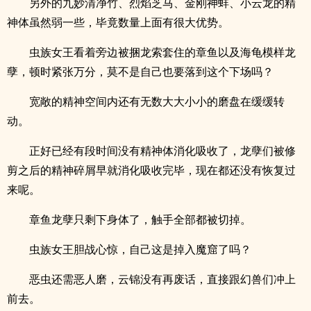
另外的九妙清净竹、烈焰芝马、金刚神蚌、小云龙的精
神体虽然弱一些，毕竟数量上面有很大优势。
虫族女王看着旁边被捆龙索套住的章鱼以及海龟模样龙
孽，顿时紧张万分，莫不是自己也要落到这个下场吗？
宽敞的精神空间内还有无数大大小小的磨盘在缓缓转
动。
正好已经有段时间没有精神体消化吸收了，龙孽们被修
剪之后的精神碎屑早就消化吸收完毕，现在都还没有恢复过
来呢。
章鱼龙孽只剩下身体了，触手全部都被切掉。
虫族女王胆战心惊，自己这是掉入魔窟了吗？
恶虫还需恶人磨，云锦没有再废话，直接跟幻兽们冲上
前去。