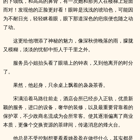
的下颌线，和高高的鼻骨，有一次她和那男人在楼梯上迎面
而对！发现他的正脸更好看！眼眸是浅浅的琥珀色，可能因
为不耐日光，轻轻眯着眼，眼下那道深色的疤痕便也随之动
了动。
这更给他增添了神秘的魅力，像深秋傍晚落的雨，朦胧
又模糊，淡淡的忧郁中拒人于千里之外。
服务员小姐抬头看了眼墙上的钟表，又到他离开的时分
了。
果然，他起身，只余桌上飘着的袅袅茶香。
宋满沿着马路往前走，酒店会所已经步入正轨，优质新
颖的服务，进口的设备，奢华的装修，以及最重要背靠着的
保护罩，不少政商名流成为会所常客。使其逐渐偏离了商业
本质，更像个交换资源的茶肆间，传递消息的烽火台。
他总是不受控制想要看看姚盈盈在做些什么，其实都是