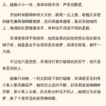
儿，她脸小小一张，身体却很丰润，声音也酥柔。
开始时候眼睛睁得大大的，眼尾一点上挑，卷翘又浓密
的睫毛像两扇蝴蝶翅膀，忽闪得越来越慢，最后安稳地闭
上，饱满的红唇微微张开，有种说不清道不明的柔媚。
宋满便觉得手指很痒，他想如果此刻他突然出现在梨水
铺子前，姚盈盈会不会觉得是在做梦，或者在闹鬼，被吓一
大跳。
不过也只是想想，宋满没打算打破彼此的安宁，他不是
多恶劣的人。
她像只动物，一到太阳底下就打瞌睡，宋满甚至见到有
小客人要买糖葫芦，她却怎么也叫不醒，好容易迷迷糊糊睁
开眼，那小客人太矮，趴在柜台时见不到人，她便以为在做
梦，换了个更舒适的姿势继续睡。