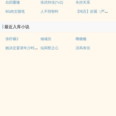
自蹈覆辙
张武特佳(1v2)
失控关系
【纯百】折翼（严厉上司是小鸟）
BG肉文随笔
人不弱智时
最近入库小说
张柠檬2
倾城坊
嗜糖瘾
她决定宴请年少时的自己（1v1H）
仙與獸之心
凉风有信