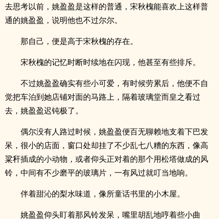
去思考以前，姚盈盈是这样的普通，宋秋槐能喜欢上这样普
通的姚盈盈，说明他也不过尔尔。
那自己，便是高于宋秋槐的存在。
宋秋槐的记忆时断时续地在闪现，他甚至有些排斥。
不过姚盈盈确实有些小可爱，有时候劳累后，他便不自
觉把车泊到她店铺对面的马路上，隔着玻璃堂而皇之看过
去，姚盈盈迟钝极了。
偶尔没有人路过时候，姚盈盈便百无聊赖地支着下巴发
呆，很小的店面，窗口处却挂了不少乱七八糟的东西，像高
粱秆插成的小动物，或者仰头正对着的那个用松塔做成的风
铃，中间有不少磨平的玻璃片，一有风过就叮当地响。
伴着甜沁的梨水味道，像所童话书里的小木屋。
姚盈盈仰头盯着那风铃发呆，嘴里胡乱地哼着些小曲