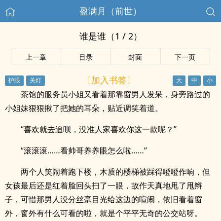
盈满月（前世）
谁是谁（1 / 2）
上一章
目录
封面
下一页
〔加入书签〕
茶馆的服务员小姐又看着那靠窗男人发呆，身旁路过的
小姐妹狠狠揪了把她的耳朵，贴近调笑着道。
“喜欢就去追呗，没准人家喜欢你这一款呢？”
“滚滚滚……看帅哥养养眼怎么啦……”
两个人笑闹着跑下楼，木质的楼梯被踩得噔噔作响，但
女孩最后还是红着脸回头扫了一眼，故作天真地甩了甩辫
子，可惜那男人没分丝毫目光给这边的喧闹，依旧看着窗
外，窗外有什么可看的啦，就是个平平无奇的公交站呀。