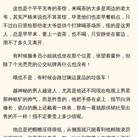
这也是个平平无奇的茶馆，来喝茶的大多是周边的老大
爷，其实严格来说也不算茶馆，毕竟他们也卖早餐糕点，只
不过白日里给那些老大爷提供个打牌喝茶场所，怪的是这男
人，总是早早来，要上一壶茶，也不喝，只安静坐在窗边，
用不了多久又离开。
有时候服务员小姐就也坐在那个位置，张望着窗外，但
除了个光秃秃的公交站牌再什么也没有！
哦也不是，有时候会路过辆运废品的垃圾车！
越神秘的男人越迷人，尤其是他还不同现在电视上男星
那种粗犷的帅气，而是矜贵的，他把手搭在桌上，指节白润
修长，瓷白的腕上还戴着一块表，那表一看就跟供销社里出
售的不一样！指不定要贵上多少倍呢。
他总是把帽檐压得很低，从侧面就只能看到他精致凌厉